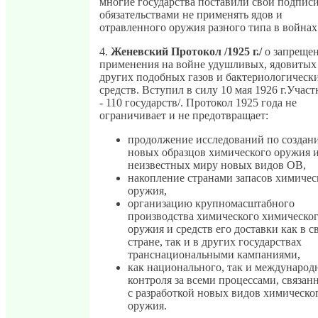
многие государства поставили свои подпис
обязательствами не применять ядов и
отравленного оружия разного типа в войнах
4.
Женевский Протокол /1925 г./
о запреще
применения на войне удушливых, ядовитых
других подобных газов и бактериологическ
средств. Вступил в силу 10 мая 1926 г.Учас
- 110 государств/. Протокол 1925 года не
ограничивает и не предотвращает:
продолжение исследований по создан
новых образцов химического оружия 
неизвестных миру новых видов ОВ,
накопление странами запасов химичес
оружия,
организацию крупномасштабного
производства химического химическо
оружия и средств его доставки как в с
стране, так и в других государствах
транснациональными кампаниями,
как национального, так и международ
контроля за всеми процессами, связа
с разработкой новых видов химическо
оружия.