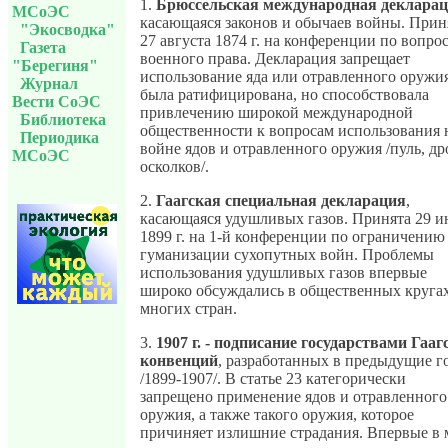
1.
Брюссельская международная деклара
МСоЭС
касающаяся законов и обычаев войны. Прин
"Экосводка"
27 августа 1874 г. на конференции по вопро
Газета
военного права. Декларация запрещает
"Берегиня"
использование яда или отравленного оружия
Журнал
была ратифицирована, но способствовала
Вести СоЭС
привлечению широкой международной
Библиотека
общественности к вопросам использования 
Периодика
войне ядов и отравленного оружия /пуль, др
МСоЭС
осколков/.
2.
Гаагская специальная декларация
,
касающаяся удушливых газов. Принята 29 и
1899 г. на 1-й конференции по ограничению
гуманизации сухопутных войн. Проблемы
использования удушливых газов впервые
широко обсуждались в общественных круга
многих стран.
3.
1907 г. - подписание государствами Гааг
конвенций
, разработанных в предыдущие г
/1899-1907/. В статье 23 категорически
запрещено применение ядов и отравленного
оружия, а также такого оружия, которое
причиняет излишние страдания. Впервые в 