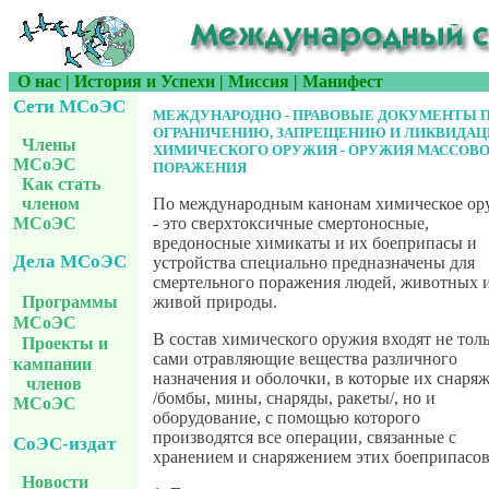
О нас
|
История и Успехи
|
Миссия
|
Манифест
Сети МСоЭС
МЕЖДУНАРОДНО - ПРАВОВЫЕ ДОКУМЕНТЫ 
ОГРАНИЧЕНИЮ, ЗАПРЕЩЕНИЮ И ЛИКВИДАЦ
Члены
ХИМИЧЕСКОГО ОРУЖИЯ - ОРУЖИЯ МАССОВ
МСоЭС
ПОРАЖЕНИЯ
Как стать
членом
По международным канонам химическое ор
МСоЭС
- это сверхтоксичные смертоносные,
вредоносные химикаты и их боеприпасы и
Дела МСоЭС
устройства специально предназначены для
смертельного поражения людей, животных 
живой природы.
Программы
МСоЭС
В состав химического оружия входят не тол
Проекты и
сами отравляющие вещества различного
кампании
назначения и оболочки, в которые их снаря
членов
/бомбы, мины, снаряды, ракеты/, но и
МСоЭС
оборудование, с помощью которого
производятся все операции, связанные с
СоЭС-издат
хранением и снаряжением этих боеприпасов
Новости