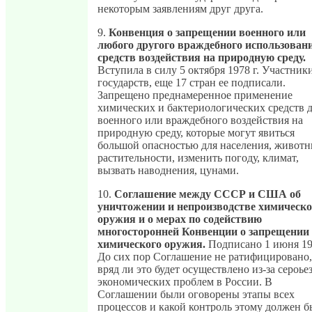
некоторым заявлениям друг друга.
9.
Конвенция о запрещении военного или
любого другого враждебного использован
средств воздействия на природную среду.
Вступила в силу 5 октября 1978 г. Участники
государств, еще 17 стран ее подписали.
Запрещено преднамеренное применение
химических и бактериологических средств 
военного или враждебного воздействия на
природную среду, которые могут явиться
большой опасностью для населения, животн
растительности, изменить погоду, климат,
вызвать наводнения, цунами.
10.
Соглашение между СССР и США об
уничтожении и непроизводстве химическо
оружия и о мерах по содействию
многосторонней Конвенции о запрещении
химического оружия.
Подписано 1 июня 199
До сих пор Соглашение не ратифицировано,
вряд ли это будет осуществлено из-за сероь
экономических проблем в России. В
Соглашении были оговорены этапы всех
процессов и какой контроль этому должен б