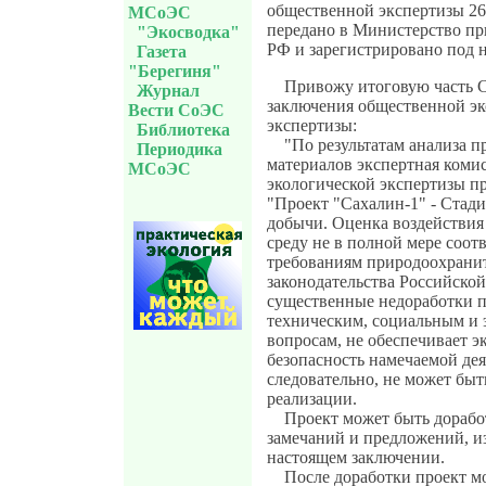
общественной экспертизы 26
МСоЭС
передано в Министерство пр
"Экосводка"
РФ и зарегистрировано под 
Газета
"Берегиня"
Привожу итоговую часть 
Журнал
заключения общественной эк
Вести СоЭС
экспертизы:
Библиотека
"По результатам анализа 
Периодика
материалов экспертная коми
МСоЭС
экологической экспертизы пр
"Проект "Сахалин-1" - Стади
добычи. Оценка воздействи
среду не в полной мере соот
требованиям природоохрани
законодательства Российско
существенные недоработки п
техническим, социальным и
вопросам, не обеспечивает 
безопасность намечаемой дея
следовательно, не может быт
реализации.
Проект может быть дорабо
замечаний и предложений, 
настоящем заключении.
После доработки проект м