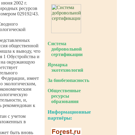
 июня 2002 г.
иродных ресурсов
номером 029192/43.
Сводного
ологической
представленных
Система
ссия общественной
добровольной
ишла к выводу, что
сертификации
я 1 Обустройства и
я на окружающую
Ярмарка
ветствует
экотехнологий
тельного
й Федерации, имеет
За биобезопасность
о экологическим,
 экономическим
Общественные
экологическую
ресурсы
тельности, и,
образования
ь рекомендован к
Информационные
тан с учетом
партнёры:
изложенных в
ожет быть вновь