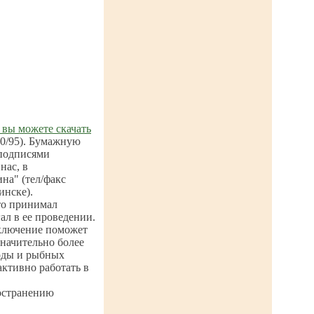
 вы можете скачать
.0/95). Бумажную
 подписями
нас, в
на" (тел/факс
инске).
то принимал
ал в ее проведении.
аключение поможет
значительно более
оды и рыбных
активно работать в
остранению