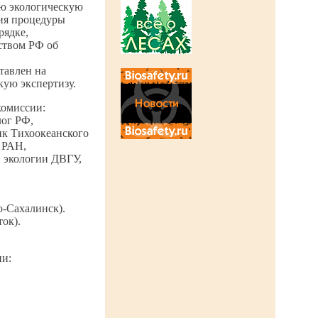
ую экологическую
ия процедуры
рядке,
ством РФ об
тавлен на
кую экспертизу.
комиссии:
лог РФ,
ик Тихоокеанского
 РАН,
 экологии ДВГУ,
о-Сахалинск).
ток).
ии: