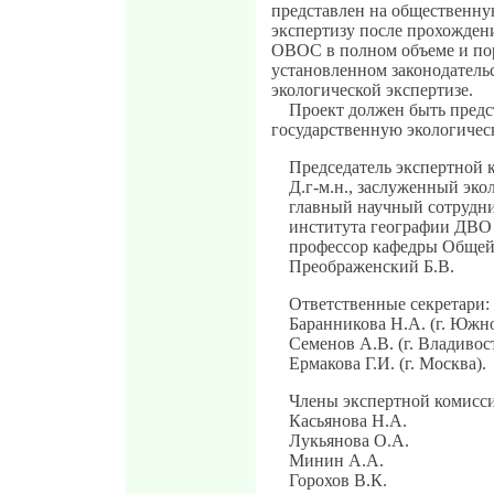
представлен на общественн
экспертизу после прохожден
ОВОС в полном объеме и по
установленном законодатель
экологической экспертизе.
Проект должен быть предс
государственную экологичес
Председатель экспертной 
Д.г-м.н., заслуженный эко
главный научный сотрудн
института географии ДВО
профессор кафедры Общей
Преображенский Б.В.
Ответственные секретари:
Баранникова Н.А. (г. Южн
Семенов А.В. (г. Владивос
Ермакова Г.И. (г. Москва).
Члены экспертной комисс
Касьянова Н.А.
Лукьянова О.А.
Минин А.А.
Горохов В.К.