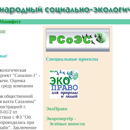
Манифест
нии
зья!
Специальные проекты
кологическая
роект "Сахалин-1" -
бычи. Оценка
 среду компании
ая общественной
я вахта Сахалина"
нистрацией г.
ЭкоПраво
-01/2 от
тствии с ФЗ "Об
Экорепортёр -
 проводилась при
Зелёные новости
айн". Заключение