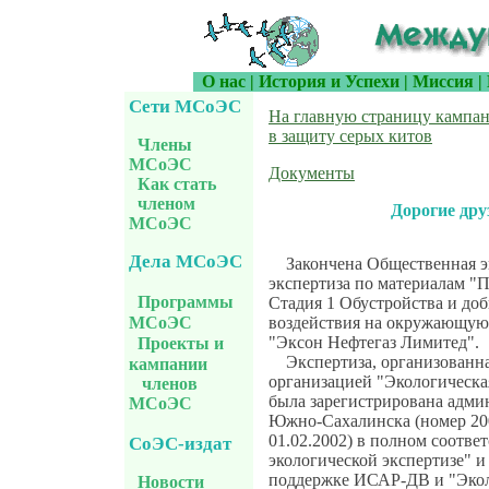
О нас
|
История и Успехи
|
Миссия
|
Сети МСоЭС
На главную страницу кампа
в защиту серых китов
Члены
МСоЭС
Документы
Как стать
членом
Дорогие дру
МСоЭС
Дела МСоЭС
Закончена Общественная э
экспертиза по материалам "П
Программы
Стадия 1 Обустройства и до
воздействия на окружающую
МСоЭС
"Эксон Нефтегаз Лимитед".
Проекты и
Экспертиза, организованн
кампании
организацией "Экологическа
членов
была зарегистрирована адми
МСоЭС
Южно-Сахалинска (номер 200
01.02.2002) в полном соотве
СоЭС-издат
экологической экспертизе" и
поддержке ИСАР-ДВ и "Экол
Новости