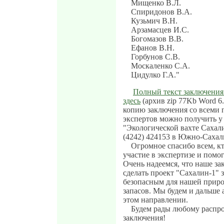
Мищенко В.Л.
Спиридонов В.А.
Кузьмич В.Н.
Арзамасцев И.С.
Богомазов В.В.
Ефанов В.Н.
Горбунов С.В.
Москаленко С.А.
Цидулко Г.А."
Полный текст заключения
здесь
(архив zip 77Kb Word 6
копию заключения со всеми
экспертов можно получить у 
"Экологической вахте Сахали
(4242) 424153 в Южно-Сахал
Огромное спасибо всем, к
участие в экспертизе и помог
Очень надеемся, что наше з
сделать проект "Сахалин-1" 
безопасным для нашей прир
запасов. Мы будем и дальше 
этом направлении.
Будем рады любому распр
заключения!