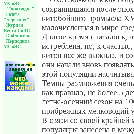
МСоЭС
сохранившаяся после эпо
"Экосводка"
Газета
китобойного промысла XVI
"Берегиня"
Журнал
малочисленная в мире сре
Вести СоЭС
Долгое время считалось, 
Библиотека
Периодика
истреблена, но, к счастью,
МСоЭС
китов все же выжила, и с
они начали вновь появлять
этой популяции насчитыва
Темпы размножения очень 
как правило, не более 5 д
летне-осенний сезон на 1
прибрежных мелководий у
В связи со своей крайней
популяция занесена в ме