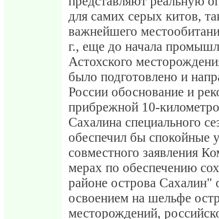
представляют реальную оп
для самих серых китов, та
важнейшего местообитания
г., еще до начала промыш
Астохского месторожден
было подготовлено и напр
России обоснование и рек
прибрежной 10-километров
Сахалина специального се
обеспечил бы спокойные у
совместного заявления К
мерах по обеспечению сох
районе острова Сахалин" о
освоением на шельфе ост
месторождений, российск