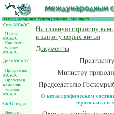
О нас
|
История и Успехи
|
Миссия
|
Манифест
Сети МСоЭС
На главную страницу кам
Члены
в защиту серых китов
МСоЭС
Как стать
Документы
членом
МСоЭС
Президенту
Дела МСоЭС
Программы
Министру природн
МСоЭС
Проекты и
Председателю Госкомрыб
кампании
членов
МСоЭС
О катастрофическом состоя
серого кита и 
СоЭС-издат
Охотско-корейская попу
Новости