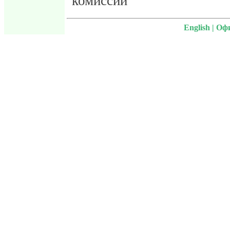
комиссии
English
|
Офи