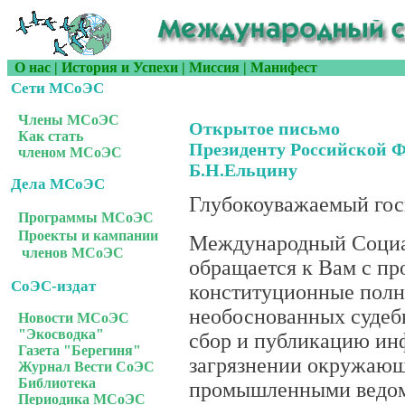
О нас
|
История и Успехи
|
Миссия
|
Манифест
Сети МСоЭС
Члены МСоЭС
Открытое письмо
Как стать
Президенту Российской 
членом МСоЭС
Б.Н.Ельцину
Дела МСоЭС
Глубокоуважаемый гос
Программы МСоЭС
Проекты и кампании
Международный Социа
членов МСоЭС
обращается к Вам с пр
СоЭС-издат
конституционные полн
необоснованных судеб
Новости МСоЭС
"Экосводка"
сбор и публикацию ин
Газета "Берегиня"
загрязнении окружающ
Журнал Вести СоЭС
Библиотека
промышленными ведом
Периодика МСоЭС