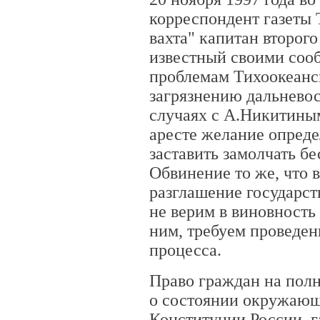
корреспондент газеты 
вахта" капитан второго
известный своими со
проблемам Тихоокеанс
загрязнению дальневос
случаях с А.Никитины
аресте желание опред
заставить замолчать б
Обвинение то же, что 
разглашение государс
не верим в виновность 
ним, требуем проведен
процесса.
Право граждан на пол
о состоянии окружающ
Конституции России, г