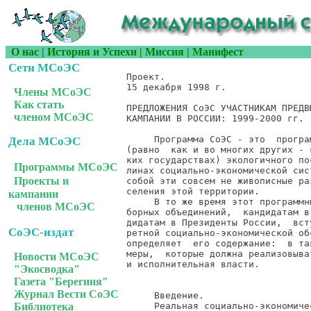
О нас
|
История и Успехи
|
Миссия
|
Манифест
Сети МСоЭС
Члены МСоЭС
Как стать
членом МСоЭС
Дела МСоЭС
Программы МСоЭС
Проекты и
кампании
членов МСоЭС
СоЭС-издат
Новости МСоЭС
"Экосводка"
Газета "Берегиня"
Журнал Вести СоЭС
Библиотека