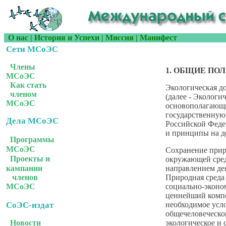
О нас
|
История и Успехи
|
Миссия
|
Манифест
Сети МСоЭС
Члены
1. ОБЩИЕ ПО
МСоЭС
Как стать
Экологическая д
членом
(далее - Экологи
МСоЭС
основополагающ
государственную
Дела МСоЭС
Российской Федер
и принципы на д
Программы
МСоЭС
Сохранение прир
Проекты и
окружающей сред
направлением дея
кампании
Природная среда
членов
социально-эконо
МСоЭС
ценнейший компо
СоЭС-издат
необходимое усл
общечеловеческой
Новости
экологическое и 