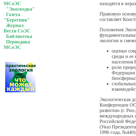
МСоЭС
находятся в нера
"Экосводка"
Правовую основу
Газета
составляет Конс
"Берегиня"
Журнал
Положения Эколо
Вести СоЭС
фундаментальных
Библиотека
экологии и смежн
Периодика
МСоЭС
оценки сов
среды и ее
населения 
роли приро
Федерации 
биосферных
глобальных
взаимодейс
Экологическая д
Конференции ОО
развитию (г. Рио
международных 
Российской Феде
(Указ Президента
1996 года, №440