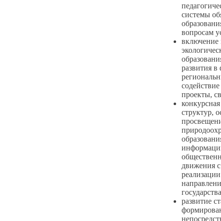
педагогиче
системы об
образовани
вопросам у
включение 
экологичес
образовани
развития в
региональн
содействие
проекты, с
конкурсная
структур, 
просвещени
природоохр
образовани
информации
общественн
движения с
реализации
направлени
государства
развитие с
формирован
непосредст