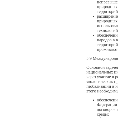
непревышен
природных 
территорий
расширение
природных 
использова
технологий
обеспечени
народов в 
территорий
проживают
5.9 Международн
Основной задачей
национальных ин
через участие в
экологических п
глобализации в и
этого необходим
обеспечени
Федерации
договоров 
среды;