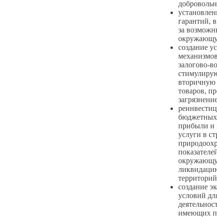
добровольн
установлен
гарантий, 
за возможн
окружающу
создание у
механизмов
залогово-в
стимулирую
вторичную
товаров, п
загрязнение 
реинвестиц
бюджетных
прибыли и 
услуги в с
природоох
показателе
окружающую
ликвидацию
территорий
создание э
условий дл
деятельнос
имеющих п