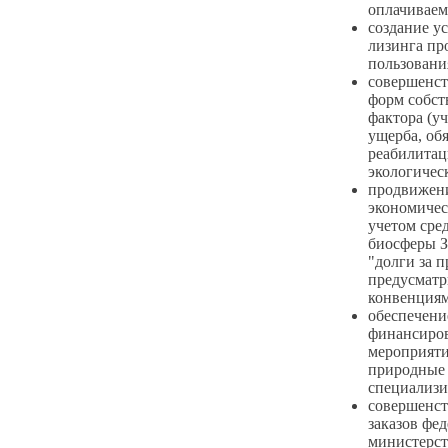
оплачиваем
создание у
лизинга пр
пользовани
совершенст
форм собст
фактора (у
ущерба, об
реабилитац
экологическ
продвижен
экономичес
учетом сре
биосферы З
"долги за 
предусмат
конвенциям
обеспечени
финансиро
мероприяти
природные 
специализ
совершенст
заказов фе
министерст