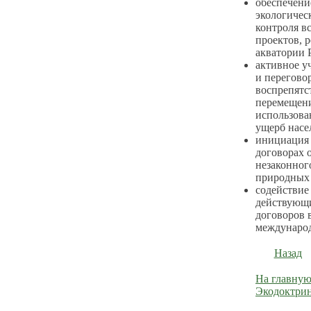
обеспечени
экологичес
контроля в
проектов, 
акватории 
активное у
и перегово
воспрепятс
перемещени
использова
ущерб насе
инициация 
договорах 
незаконног
природных 
содействие
действующ
договоров 
международ
Назад
На главную
Экодоктри