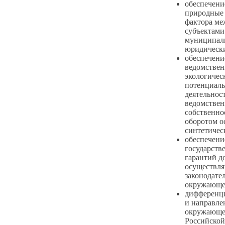
обеспечени
природные 
фактора ме
субъектами
муниципал
юридическ
обеспечени
ведомствен
экологическ
потенциаль
деятельнос
ведомствен
собственнос
оборотом о
синтетичес
обеспечени
государств
гарантий д
осуществля
законодате
окружающе
дифференци
и направле
окружающей
Российско