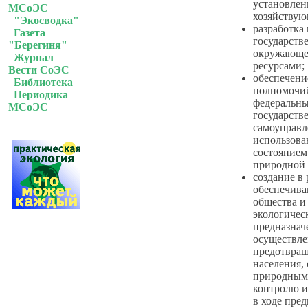
установлен
МСоЭС
хозяйствую
"Экосводка"
разработка
Газета
государств
"Берегиня"
окружающе
Журнал
ресурсами;
Вести СоЭС
обеспечени
Библиотека
полномочий
Периодика
федеральны
МСоЭС
государств
самоуправл
использова
состоянием
природной 
создание в
обеспечива
общества и
экологичес
предназнач
осуществле
предотвра
населения,
природным 
контролю и
в ходе пре