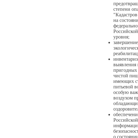
предотвращ
степени оп
"Кадастров
на состоян
федерально
Российской
уровня;
завершение
экологичес
реабилитац
инвентариз
выявления 
пригодных 
чистой пищ
имеющих ст
питьевой в
особую важ
воздухом п
обладающих
оздоровите
обеспечени
Российской
информации
безопаснос
о состояни