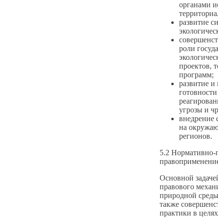
органами и
территориа
развитие с
экологичес
совершенст
роли госуд
экологичес
проектов, 
программ;
развитие и
готовности
реагирован
угрозы и ч
внедрение 
на окружаю
регионов.
5.2 Нормативно-
правоприменени
Основной задаче
правового механ
природной среды 
также совершенс
практики в целях