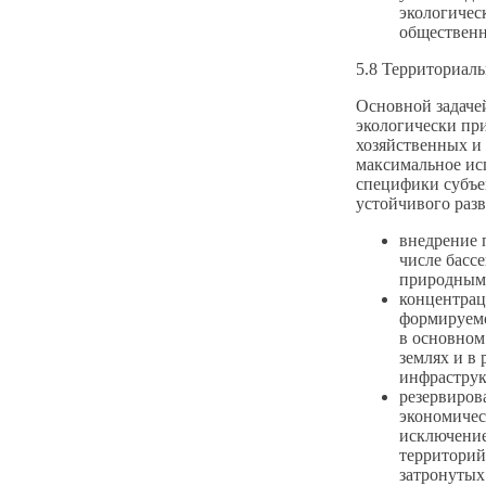
экологическ
обществен
5.8 Территориаль
Основной задачей
экологически пр
хозяйственных и
максимальное ис
специфики субъе
устойчивого разв
внедрение 
числе басс
природным
концентрац
формируемо
в основном
землях и в 
инфраструк
резервиров
экономичес
исключение
территорий
затронутых