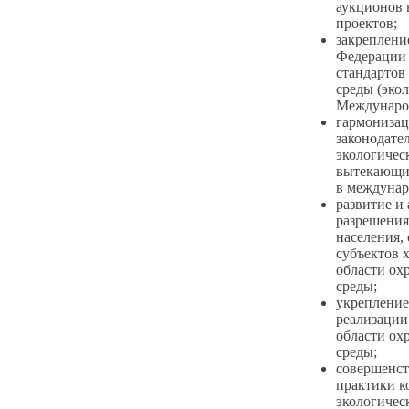
аукционов 
проектов;
закреплени
Федерации
стандартов
среды (экол
Международ
гармонизац
законодате
экологическ
вытекающих
в междунар
развитие и
разрешения
населения,
субъектов 
области о
среды;
укрепление
реализации
области о
среды;
совершенст
практики к
экологичес