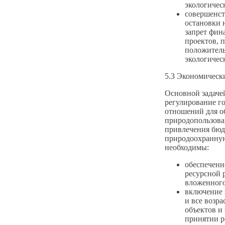
экологичес
совершенст
остановки 
запрет фин
проектов, 
положитель
экологичес
5.3 Экономическ
Основной задаче
регулирование г
отношений для о
природопользова
привлечения бюд
природоохранную
необходимы:
обеспечени
ресурсной 
вложенного
включение 
и все возр
объектов и 
принятии р