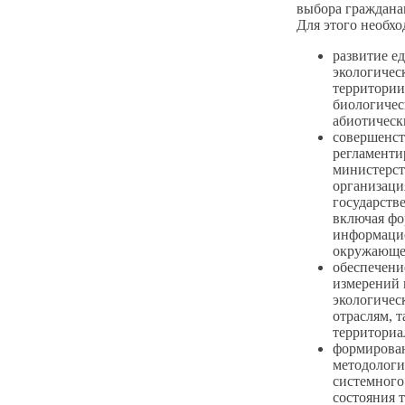
выбора граждана
Для этого необх
развитие е
экологичес
территории
биологичес
абиотическ
совершенст
регламенти
министерст
организац
государств
включая фо
информацио
окружающе
обеспечени
измерений 
экологичес
отраслям, 
территориа
формирован
методологи
системного
состояния 