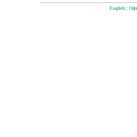
English
|
Офи