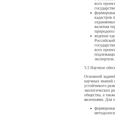
всех проек
государств
формирован
кадастров 
охраняемых
включая те
природопол
ведение ед
Российской
государств
всех проек
подлежащих
экспертизе.
5.5 Научное обес
Основной задаче
научных знаний 
устойчивого раз
экологических р
общества, а так
явлениями. Для 
формирован
методологи