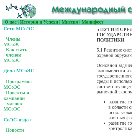
О нас
|
История и Успехи
|
Миссия
|
Манифест
Сети МСоЭС
5 ПУТИ И СР
ГОСУДАРСТВ
Члены
ПОЛИТИКИ
МСоЭС
Как стать
5.1 Развитие сис
членом
охраной окружаю
МСоЭС
Основной задачей
Дела МСоЭС
экономически и 
государственног
среды и использ
Программы
соответствующег
МСоЭС
рыночной эконом
Проекты и
кампании
развитие г
членов
в области 
МСоЭС
использова
частных фо
СоЭС-издат
развитие г
контроля к
Новости