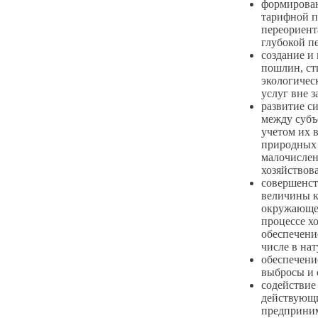
формирован
тарифной 
переориент
глубокой п
создание и
пошлин, с
экологичес
услуг вне 
развитие с
между субъ
учетом их 
природных 
малочислен
хозяйствов
совершенст
величины к
окружающей
процессе х
обеспечени
числе в на
обеспечени
выбросы и 
содействие
действующи
предприним