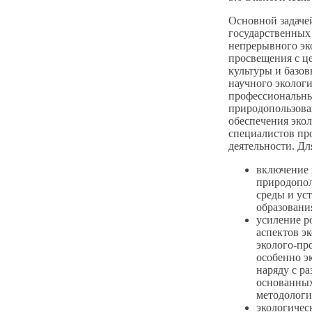
Основной задачей
государственных
непрерывного эк
просвещения с ц
культуры и базов
научного эколог
профессиональны
природопользова
обеспечения экол
специалистов пр
деятельности. Дл
включение 
природопо
среды и ус
образования
усиление р
аспектов э
эколого-пр
особенно э
наряду с р
основанных
методологи
экологичес