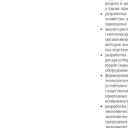
редких и ц
а также пр
разработка
хозяйстве,
принципах 
анализ рас
генетическ
организмов
методов ко
последстви
разработка
ресурсосбе
видов сырь
оборудован
формирова
технологич
устойчивог
существенн
природных 
возможност
разработка
экономичес
экономичес
природных 
экономичес