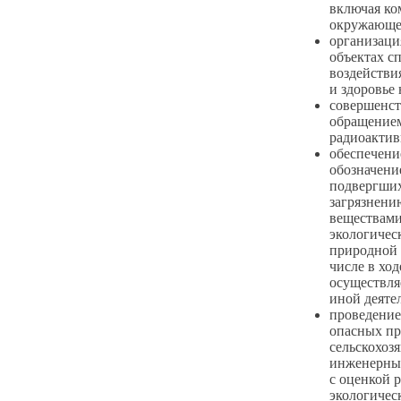
включая ко
окружающе
организаци
объектах с
воздействи
и здоровье 
совершенст
обращением
радиоактив
обеспечени
обозначени
подвергших
загрязнени
веществами
экологичес
природной 
числе в хо
осуществля
иной деяте
проведение
опасных п
сельскохоз
инженерных
с оценкой 
экологичес