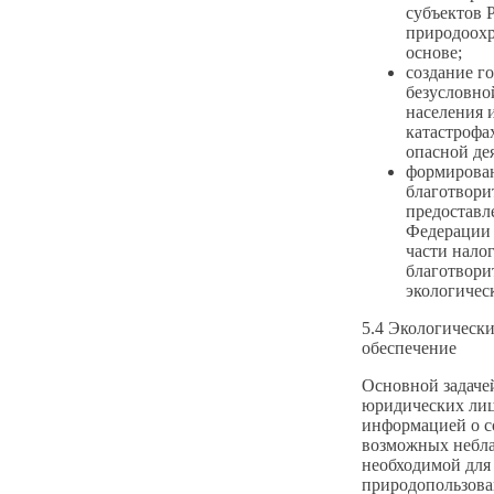
субъектов 
природоохр
основе;
создание г
безусловно
населения 
катастрофах
опасной де
формирован
благотвори
предоставл
Федерации 
части нало
благотвори
экологичес
5.4 Экологическ
обеспечение
Основной задачей
юридических лиц
информацией о с
возможных небла
необходимой для
природопользова