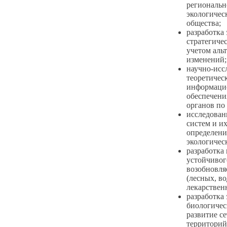
региональн
экологичес
общества;
разработка
стратегиче
учетом аль
изменений;
научно-исс
теоретичес
информацио
обеспечени
органов по
исследован
систем и и
определени
экологичес
разработка
устойчивог
возобновля
(лесных, в
лекарственн
разработка
биологичес
развитие с
территорий