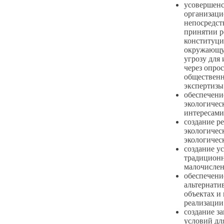
усовершенс
организаци
непосредст
принятии р
конституци
окружающую
угрозу для 
через опро
общественн
экспертизы
обеспечени
экологичес
интересами
создание р
экологичес
экологичес
создание у
традиционн
малочислен
обеспечени
альтернати
объектах и
реализации
создание з
условий дл