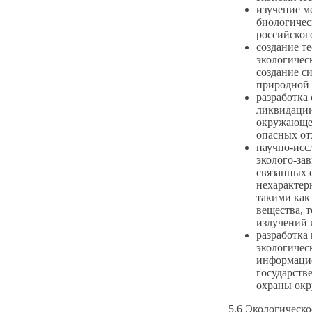
изучение м
биологичес
российског
создание т
экологичес
создание с
природной 
разработка
ликвидации
окружающе
опасных от
научно-исс
эколого-за
связанных 
нехарактер
такими как
вещества, 
излучений и
разработка
экологичес
информацио
государств
охраны ок
5.6 Экологическ