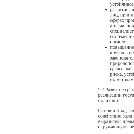
устойчивое
развитие с
лиц, прин
сферах про
а также по
специалист
системы пр
органов;
повышение
кругов в о
законодате
природопо
среды, экол
риска, усто
их методам
5.7 Развитие гра
реализации госу
политики
Основной задачей
содействие разв
выразителя прав
окружающую сред