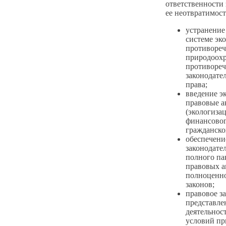
ответственности
ее неотвратимост
устранение
системе эко
противоре
природоох
противореч
законодате
права;
введение э
правовые а
(экологизац
финансовог
гражданског
обеспечени
законодате
полного па
правовых а
полноценн
законов;
правовое з
представле
деятельнос
условий пр