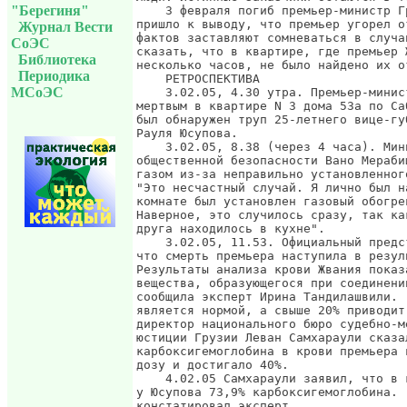
"Берегиня"
Журнал Вести
СоЭС
Библиотека
Периодика
МСоЭС