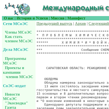
О нас
|
История и Успехи
|
Миссия
|
Манифест
Сети МСоЭС
Предыдущий выпуск
|
Архив
|
Следующий
*************************************
Члены МСоЭС
*  П Р О Б Л Е М Ы  Х И М И Ч Е С К О
Как стать
*************************************
членом МСоЭС
******       Х И М И Я * И * В О Й Н 
*************************************
Дела МСоЭС
***                    Сообщение CHEM
*************************************
                                     
Программы
МСоЭС
Проекты и
     САРАТОВСКАЯ ОБЛАСТЬ: РЕАКЦИОННЕ 
кампании
членов МСоЭС
    ОБЛДУМА

    Облдума намерена законодательно з
СоЭС-издат
    13 июля состоялось заседание коми
госcтроительства и местного самоуправ
15 основных и 8 дополнительных вопрос
Новости
первом и втором чтении рекомендованы 
МСоЭС
и "О внесении изменений в некоторые з
"Экосводка"
    Единодушно депутаты поддержали и 
Газета
заседании думы законодательную инициа