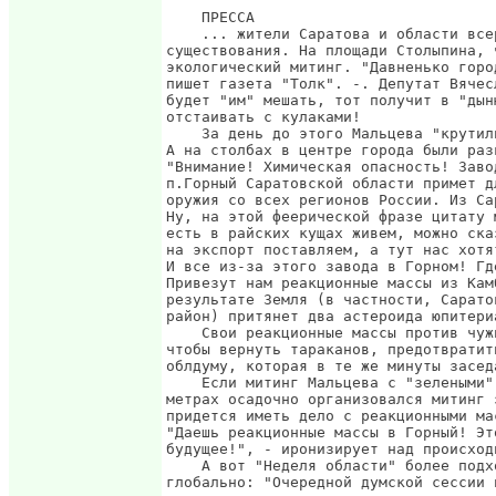
    ПРЕССА

    ... жители Саратова и области все
существования. На площади Столыпина, 
экологический митинг. "Давненько горо
пишет газета "Толк". -. Депутат Вячес
будет "им" мешать, тот получит в "дын
отстаивать с кулаками!

    За день до этого Мальцева "крутил
А на столбах в центре города были раз
"Внимание! Химическая опасность! Заво
п.Горный Саратовской области примет д
оружия со всех регионов России. Из Са
Ну, на этой феерической фразе цитату 
есть в райских кущах живем, можно ска
на экспорт поставляем, а тут нас хотя
И все из-за этого завода в Горном! Гд
Привезут нам реакционные массы из Кам
результате Земля (в частности, Сарато
район) притянет два астероида юпитери
    Свои реакционные массы против чуж
чтобы вернуть тараканов, предотвратит
облдуму, которая в те же минуты засед
    Если митинг Мальцева с "зелеными"
метрах осадочно организовался митинг 
придется иметь дело с реакционными ма
"Даешь реакционные массы в Горный! Эт
будущее!", - иронизирует над происход
    А вот "Неделя области" более подх
глобально: "Очередной думской сессии 