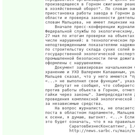
производящееся в Горном сжигание реак
в хозяйственный оборот". По словам за
приостановка работы завода в Горном д
области и проверка законности деятель
словам Мальцева, не имеет лицензии на
    Вначале пресс-конференции журнали
Федеральной службы по экологическому,
27 мая по итогам проверки на объектах
числе нарушений: в технологическом пр
неподтвержденными показателями надежн
по строительству склада сухих солей в
государственной экологической эксперт
промышленной безопасности печи дожига
оформлены с нарушениями.

    Документ завизирован начальником 
хранению и УХО Валерием Капашиным, ук
Мальцев сказал, что у него имеются "п
<...> не выполнил свои функции", указ
    Депутат не сообщил, что собираетс
против работы объекта в Горном, отмет
гайки через законы". Зампредседателя 
проведения комплексной экологической 
за независимые средства.

    На вопрос журналиста, не опасаетс
поста в областном парламенте, Мальцев
к осени, я думаю, выгонят. <...> Если
это будет означать, что я на правильно
          СаратовБизнесКонсалтинг, 1.0
          http://news.sarbc.ru/main/n