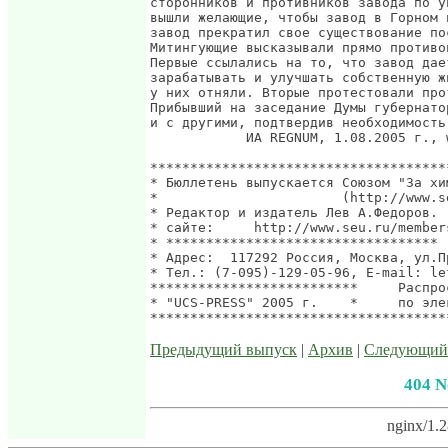
сторонников и противников завода по у
вышли желающие, чтобы завод в Горном 
завод прекратил свое существование по
Митингующие высказывали прямо противо
Первые ссылались на то, что завод дае
зарабатывать и улучшать собственную ж
у них отняли. Вторые протестовали про
Прибывший на заседание Думы губернато
и с другими, подтвердив необходимость
            ИА REGNUM, 1.08.2005 г., 
*************************************
* Бюллетень выпускается Союзом "За хи
*                       (http://www.s
* Редактор и издатель Лев А.Федоров. 
* сайте:     http://www.seu.ru/member
* ********************************** 
* Адрес:  117292 Россия, Москва, ул.П
* Тел.: (7-095)-129-05-96, E-mail: le
**************************     Распро
* "UCS-PRESS" 2005 г.    *     по эле
Предыдущий выпуск
|
Архив
|
Следующий
404 N
nginx/1.2