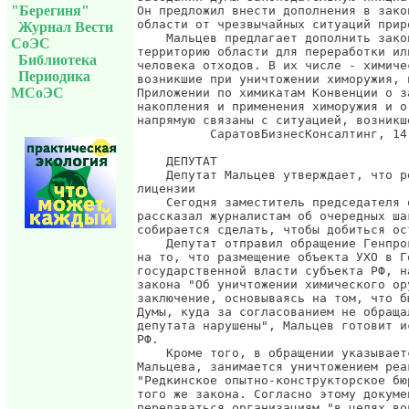
"Берегиня"
Он предложил внести дополнения в зако
области от чрезвычайных ситуаций прир
Журнал Вести
    Мальцев предлагает дополнить зако
СоЭС
территорию области для переработки ил
Библиотека
человека отходов. В их числе - химиче
Периодика
возникшие при уничтожении химоружия, 
МСоЭС
Приложении по химикатам Конвенции о з
накопления и применения химоружия и о
напрямую связаны с ситуацией, возникш
          СаратовБизнесКонсалтинг, 14.
    ДЕПУТАТ

    Депутат Мальцев утверждает, что р
лицензии

    Сегодня заместитель председателя 
рассказал журналистам об очередных ша
собирается сделать, чтобы добиться ос
    Депутат отправил обращение Генпро
на то, что размещение объекта УХО в Г
государственной власти субъекта РФ, н
закона "Об уничтожении химического ор
заключение, основываясь на том, что б
Думы, куда за согласованием не обраща
депутата нарушены", Мальцев готовит и
РФ.

    Кроме того, в обращении указывает
Мальцева, занимается уничтожением реа
"Редкинское опытно-конструкторское бю
того же закона. Согласно этому докуме
передаваться организациям "в целях во