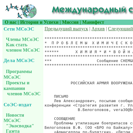
О нас
|
История и Успехи
|
Миссия
|
Манифест
Сети МСоЭС
Предыдущий выпуск
|
Архив
|
Следующий
*************************************
Члены МСоЭС
*  П Р О Б Л Е М Ы  Х И М И Ч Е С К О
Как стать
*************************************
членом МСоЭС
******       Х И М И Я * И * В О Й Н 
*************************************
Дела МСоЭС
***                   Сообщение CHEM&
*************************************
                                     
Программы
МСоЭС
Проекты и
           РОССИЙСКАЯ АРМИЯ ВООРУЖЕНА
кампании
членов МСоЭС
    ПИСЬМО

    Лев Александрович, посылаю сообще
СоЭС-издат
конференции <Стратегия развития г. Ул
              В.Белоголовов, vera30@b
Новости
    СООБЩЕНИЕ

МСоЭС
    Проблемы утилизации боеприпасов с
"Экосводка"
Белоголовов В.Ф. (ОО <БРО по Байкалу>
Газета
    <Армагеддон по-бурятски>, <Летом 