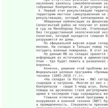
население занялось самообепечением за
собранных боеприпасов. И регулярно вз
 3. Первый этап рекультивации террито
территорию местное самоуправление не 
рекультивации, который запланирован е
    Обещанные компенсации за финансир
Селенгинский район не получил от воен
в суд на Минобороны России. Утилизаци
без государственной экологической экс
полигоне, который находится слишком б
разрушаются их дома.

    По официальной версии взрыв склад
молнии. На складах в Тальцах пожар то
потушить военные пожарники. В этот раз
    По данным МБ на складах хранится 
информации из источников в администра
Улан - Удэ будет лежать в развалинах 
воронка.

    Конечно, решение этой проблемы во
Федеральная целевая программа <Промыш
техники (2005-2010 гг.)>.

    <На складах (в России - ВФ) сегод
снарядов и патронов. Многие из них с 
боеприпасов - свыше 5 млрд штук, боль
пожары на арсеналах стали регулярными
армия в последние годы сокращалась ве
    Главное отличие новой программы в
вооружения и военной техники (ВВТ) бу
а промышленность. Специалисты признаю