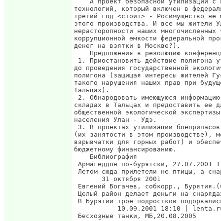
    А проект безопасной утилизации с 
технологий, который включен в федерал
третий год <стоит> - Росимущество не 
этого производства. И все мы жители У
нерасторопности наших многочисленных 
коррупционной емкости федеральной про
денег на взятки в Москве?).

    Предложения в резолюцию конференци
 1. Приостановить действие полигона у
до проведения государственной экологи
полигона (защищая интересы жителей Гу
такого нарушения наших прав при будущ
Тальцах).

 2. Обнародовать имеющуюся информацию
складах в Тальцах и предоставить ее д
общественной экологической экспертизы
населения Улан - Удэ.

 3. В проектах утилизации боеприпасов
(их занятости в этом производстве), м
взрывчатки для горных работ) и обеспе
бюджетному финансированию.

    Библиография

 Армагеддон по-бурятски, 27.07.2001 1
 Летом сюда прилетели не птицы, а сна
       31 октября 2001

 Евгений Богачев, собкорр., Бурятия.(С
 Целый район делает деньги на снаряда
 В Бурятии трое подростков подорвалис
           10.09.2001 18:10 | lenta.ru
 Бесхозные танки, МБ,20.08.2005
