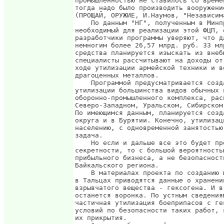
промышленностью не ставилось со време
тогда надо было производить вооружени
(ПРОЩАЙ, ОРУЖИЕ, И.Наумов, "Независим
    По данным "НГ", полученным в Минп
необходимый для реализации этой ФЦП, 
разработчики программы уверяют, что д
немногим более 26,57 млрд. руб. 33 мл
средства планируется изыскать из внеб
специалисты рассчитывают на доходы от
ходе утилизации армейской техники и в
драгоценных металлов.

    Программой предусматривается созд
утилизации большинства видов обычных 
оборонно-промышленного комплекса, рас
Северо-Западном, Уральском, Сибирском
По имеющимся данным, планируется созд
округа и в Бурятии. Конечно, утилизац
населению, с одновременной занятостью
задача.

    Но если и дальше все это будет пр
секретности, то с большой вероятность
прибыльного бизнеса, а не безопасност
Байкальского региона.

    В материалах проекта по созданию 
в Тальцах приводятся данные о хранени
взрывчатого вещества - гексогена. И в
останется воронка. По устным сведения
частичная утилизация боеприпасов с ге
условий по безопасности таких работ, 
их прикрытия.
