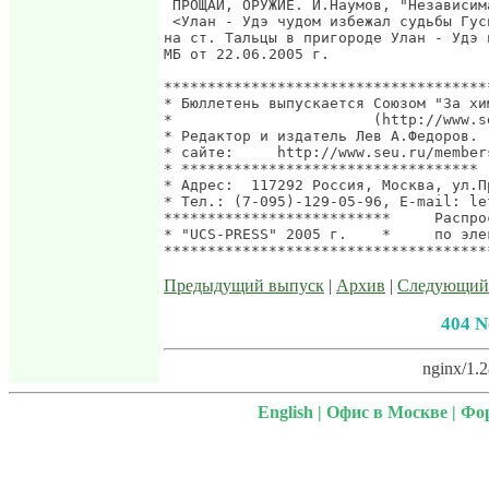
 ПРОЩАЙ, ОРУЖИЕ. И.Наумов, "Независим
 <Улан - Удэ чудом избежал судьбы Гус
на ст. Тальцы в пригороде Улан - Удэ 
МБ от 22.06.2005 г.

*************************************
* Бюллетень выпускается Союзом "За хи
*                       (http://www.s
* Редактор и издатель Лев А.Федоров. 
* сайте:     http://www.seu.ru/member
* ********************************** 
* Адрес:  117292 Россия, Москва, ул.П
* Тел.: (7-095)-129-05-96, E-mail: le
**************************     Распро
* "UCS-PRESS" 2005 г.    *     по эле
Предыдущий выпуск
|
Архив
|
Следующий
404 N
nginx/1.2
English
|
Офис в Москве
|
Фо