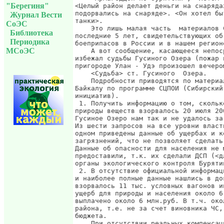
"Берегиня"
<Целый район делает деньги на снаряда
подорвались на снаряде>. <Он хотел бы
Журнал Вести
танки>.

СоЭС
    Это лишь малая часть  материалов 
Библиотека
последние 5 лет, свидетельствующих об
Периодика
боеприпасов в России и в нашем регионе
МСоЭС
    А вот сообщение, касающееся непос
избежал судьбы Гусиного Озера (пожар 
пригороде Улан - Удэ произошел вечеро
    <Судьба> ст. Гусиного  Озера.

    Подробности приводятся по материа
Байкалу по программе СЦПОИ (Сибирский
инициатив).

 1. Получить информацию о том, скольк
природы веществ взорвалось 20 июля 20
Гусиное Озеро нам так и не удалось за
Из шести запросов на все уровни власт
одном приведены данные об ущербах и к
загрязнений, что не позволяет сделать
Данные об опасности для населения не 
предоставили, т.к. их сделали ДСП (<д
органы экологического контроля Буряти
 2. В отсутствие официальной информац
и наиболее полные данные нашлись в до
взорвалось 11 тыс. условных вагонов и
ущерб для природы и населения около 6
выплачено около 6 млн.руб. В т.ч. око
района, т.е. не за счет виновника ЧС,
бюджета.

    При отсутствии реальных компенсац