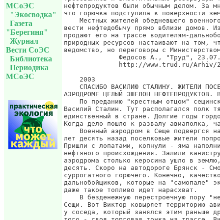
МСоЭС
"Экосводка"
Газета
"Берегиня"
Журнал
Вести СоЭС
Библиотека
Периодика
МСоЭС