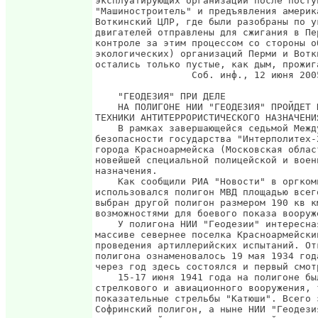
эксплуатирующих организаций после посту
"Машиностроитель" и предъявления америк
Воткинский ЦЛР, где были разобраны по у
двигателей отправлены для сжигания в Пе
контроле за этим процессом со стороны о
экологических) организаций Перми и Вотк
остались только пустые, как дым, прожиг
                 Соб. инф., 12 июня 2005
    "ГЕОДЕЗИЯ" ПРИ ДЕЛЕ

    НА ПОЛИГОНЕ НИИ "ГЕОДЕЗИЯ" ПРОЙДЕТ 
ТЕХНИКИ АНТИТЕРРОРИСТИЧЕСКОГО НАЗНАЧЕНИЯ
    В рамках завершающейся седьмой Межд
безопасности государства "Интерполитех-
города Красноармейска (Московская облас
новейшей специальной полицейской и воен
назначения.

    Как сообщили РИА "Новости" в оргком
использовался полигон МВД площадью всег
выбран другой полигон размером 190 кв к
возможностями для боевого показа вооруж
    У полигона НИИ "Геодезии" интересна
массиве севернее поселка Красноармейски
проведения артиллерийских испытаний. От
полигона ознаменовалось 19 мая 1934 год
через год здесь состоялся и первый смотр
    15-17 июня 1941 года на полигоне бы
стрелкового и авиационного вооружения, 
показательные стрельбы "Катюши". Всего 
Софринский полигон, а ныне НИИ "Геодези