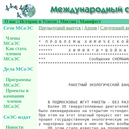
О нас
|
История и Успехи
|
Миссия
|
Манифест
Сети МСоЭС
Предыдущий выпуск
|
Архив
|
Следующий в
***************************************
Члены
*  П Р О Б Л Е М Ы  Х И М И Ч Е С К О Й
МСоЭС
***************************************
Как стать
******       Х И М И Я * И * В О Й Н А 
членом
***************************************
МСоЭС
***                   Сообщение CHEM&WA
***************************************
                                       
Дела МСоЭС
Программы
             РАКЕТНЫЙ ЭКОЛОГИЧЕСКИЙ БАН
МСоЭС
Проекты и
кампании
членов
    В ПОДМОСКОВЬЕ ЖГУТ РАКЕТЫ - БЕЗ РАЗР
МСоЭС
    Более 30 твердотопливных двигателей
было ликвидировано на открытом <стенде>
При этом на этот опасный процесс нет не
СоЭС-издат
прошел государственную экологическую эк
у надзорных органов о нем не было вообщ
Новости
    Об этом стало известно на прошедшем