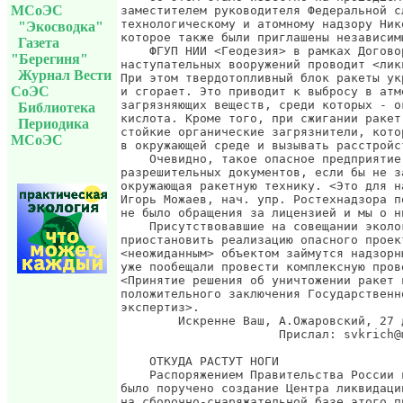
МСоЭС
заместителем руководителя Федеральной с
технологическому и атомному надзору Ник
"Экосводка"
которое также были приглашены независим
Газета
    ФГУП НИИ <Геодезия> в рамках Догово
"Берегиня"
наступательных вооружений проводит <лик
Журнал Вести
При этом твердотопливный блок ракеты ук
СоЭС
и сгорает. Это приводит к выбросу в атм
загрязняющих веществ, среди которых - о
Библиотека
кислота. Кроме того, при сжигании ракет
Периодика
стойкие органические загрязнители, кото
МСоЭС
в окружающей среде и вызывать расстройс
    Очевидно, такое опасное предприятие
разрешительных документов, если бы не з
окружающая ракетную технику. <Это для н
Игорь Можаев, нач. упр. Ростехнадзора п
не было обращения за лицензией и мы о н
    Присутствовавшие на совещании эколо
приостановить реализацию опасного проек
<неожиданным> объектом займутся надзорн
уже пообещали провести комплексную пров
<Принятие решения об уничтожении ракет 
положительного заключения Государственн
экспертиз>.

        Искренне Ваш, А.Ожаровский, 27 
                      Прислал: svkrich@
    ОТКУДА РАСТУТ НОГИ

    Распоряжением Правительства России 
было поручено создание Центра ликвидаци
на сборочно-снаряжательной базе этого п