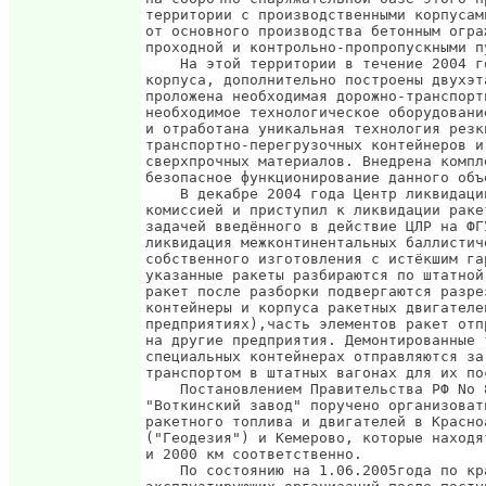
территории с производственными корпусам
от основного производства бетонным огра
проходной и контрольно-пропропускными пу
    На этой территории в течение 2004 г
корпуса, дополнительно построены двухэт
проложена необходимая дорожно-транспорт
необходимое технологическое оборудовани
и отработана уникальная технология резк
транспортно-перегрузочных контейнеров и
сверхпрочных материалов. Внедрена компл
безопасное функционирование данного объе
    В декабре 2004 года Центр ликвидаци
комиссией и приступил к ликвидации раке
задачей введённого в действие ЦЛР на ФГ
ликвидация межконтинентальных баллистич
собственного изготовления с истёкшим га
указанные ракеты разбираются по штатной
ракет после разборки подвергаются разре
контейнеры и корпуса ракетных двигателе
предприятиях),часть элементов ракет отп
на другие предприятия. Демонтированные 
специальных контейнерах отправляются за
транспортом в штатных вагонах для их по
    Постановлением Правительства РФ No 
"Воткинский завод" поручено организоват
ракетного топлива и двигателей в Красно
("Геодезия") и Кемерово, которые находя
и 2000 км соответственно.

    По состоянию на 1.06.2005года по кр