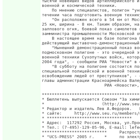
тысячи новейших видов артиллерийского и
военной и космической техники.

    По мнению специалистов, полигон "ун
течении часа подготовить военную техник
    "Он расположен всего в 54 км от Мос
25 км, ширина - 8 км. Таким образом, на
залпового огня, боевой показ самолетов 
замминистра промышленности Московской о
    В настоящее время на базе полигона 
действующий выставочно-демонстрационный
    "Нынешний демонстрационный показ во
подмосковном полигоне - это очередной э
военной техники Сухопутных войск, котор
2004 года", - сообщили РИА "Новости" в о
    "В субботу на полигоне состоится по
специальной полицейской и военной техни
освобождению людей от преступников", - 
главы администрации Красноармейска Валер
                         РИА <Новости>, 
***************************************
* Бюллетень выпускается Союзом "За хими
*                       (http://www.seu
* Редактор и издатель Лев А.Федоров.   
* сайте:     http://www.seu.ru/members/
* **********************************   
* Адрес:  117292 Россия, Москва, ул.Про
* Тел.: (7-495)-129-05-96, E-mail: lefe
**************************     Распрост
* "UCS-PRESS" 2005 г.    *     по элект