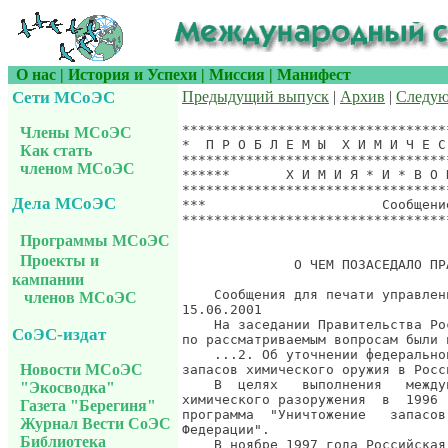
О нас
|
История и Успехи
|
Миссия
|
Манифест
Сети МСоЭС
Предыдущий выпуск
|
Архив
|
Следу
*******************************************************************
*  П Р О Б Л Е М Ы  Х И М И Ч Е С К О Й  Б Е З О П А С Н О С Т И  *
*******************************************************************
******       Х И М И Я * И * В О Й Н А       **********************
*******************************************************************
***                      Сообщение CHEM&WAR.242, 16 июня 2001 г. **
*******************************************************************
                                      Будни химического разоружения

              О ЧЕМ ПОЗАСЕДАЛО ПРАВИТЕЛЬСТВО В ЧЕТВЕРГ?

    Сообщения для печати управления правительственной информации
15.06.2001
    На заседании Правительства Российской Федерации 14 июня 2001 г.
по рассматриваемым вопросам были приняты следующие решения.
    ...2. Об уточнении федеральной целевой программы "Уничтожение
запасов химического оружия в Российской Федерации"
    В  целях   выполнения   международных   обязательств   в   области
химического разоружения  в  1996  году  принята  Федеральная  целевая
программа  "Уничтожение   запасов  химического  оружия  в  Российской
Федерации".
    В ноябре 1997 года Российская Федерация ратифицировала Конвенцию о
запрещении  разработки,   производства,   накопления   и   применения
химического оружия и о его уничтожении.
    В  связи  с  невыполнением  Программы  (отставание  по  срокам  ее
реализации  составляет   уже  более   4  лет)   и,  как  следствие  -
невыполнением  Россией   международных  обязательств   по  Конвенции,
возникла необходимость  внесения изменений и дополнений в федеральную
целевую  программу   "Уничтожение  запасов   химического   оружия   в
Российской Федерации",  предусматривающих уточнение  этапов и  сроков
уничтожения химического оружия, а также обеспечение выполнения других
обязательств   по    Конвенции,   которые    ранее   Программой    не
предусматривались.
    В этой  связи Росбоеприпасы  предлагают новую  редакцию Программы,
сформированную  на   базе  ряда   новых   концептуальных   положений,
включающих:
    - уточнение  сроков  выполнения  Конвенции,  в  части  уничтожения
запасов химического оружия - начало 2001 год и завершение 2011 год;
    -  сокращение   количества  и  масштаба  объектов  по  уничтожению
химического  оружия   -  шесть   вместо  семи,   из  них  только  два
полномасштабных;
    - внедрение  новых технических  решений по уничтожению химического
оружия, с  ориентацией на  результаты эксплуатации первых объектов по
уничтожению химического оружия;
    - уничтожение  или утилизация  продуктов детоксикации  отравляющих
веществ  вне   объектов  по   уничтожению   химического   оружия   на
существующих промышленных объектах;
    - организация  вахтового метода  эксплуатации объектов уничтожения
химического оружия;
    -  осуществление   комплекса  внешнеполитических   мероприятий  по
обеспечению  поддержки   положений   Программы   странами-участницами
Конвенции, а также по увеличению объемов донорской помощи;
    - включение  в состав  Программы мероприятий  по  уничтожению  или
конверсии объектов  по производству  химического оружия  в Российской
Федерации и ликвидации последствий их деятельности.
    Реализация   этих   и   других   положений,   выполнение   которых
предусмотрено Конвенцией,  позволит сократить  расходы на  химическое
разоружение,  предусмотренные   действующей   Программой,   а   также
уменьшить нагрузку на федеральный бюджет за счет увеличения донорской
помощи. В  совокупности предлагаемые  подходы могут  создать реальную
базу для выполнения Россией международных обязательств по Конвенции.
    Начало реализации Программы - 1995 год, окончание - 2012 год.
    В соответствии с предлагаемой Программой планируется:
    - уничтожить один процент запасов химического оружия в 2003 году;
    - уничтожить  двадцать процентов запасов химического оружия в 2007
году;
    - уничтожить  сорок пять  процентов запасов  химического оружия  в
2008 год;
    - завершить  уничтожение всех  запасов химического  оружия до 2012
года.
    Кроме  того,   уже  в   2001  году   будет  завершено  уничтожение
химического оружия  категории 2  (фосген) и в 2002 году - категории 3
(неснаряженные  боеприпасы   и  устройства,   а  также  оборудование,
специально предназначенное  для использования непосредственно в связи
с применением химического оружия).
    Программой  также   предусматривается  уничтожение  или  конверсия
объектов по производству химического оружия до 2007 года.
    После окончания  уничтожения химического  оружия будут проводиться
работы, связанные  с выведением  объектов по  уничтожению химического
оружия   из    эксплуатации,   санацией    загрязненных   территорий,
уничтожением  или   перепрофилированием   объектов   по   уничтожению
химического  оружия   в  объекты  общепромышленного  назначения  (без
привязки сроков  перепрофилирования к срокам реализации обязательств,
предусмотренных Конвенцией).
    С    целью    реализаци
Члены МСоЭС
Как стать
членом МСоЭС
Дела МСоЭС
Программы МСоЭС
Проекты и
кампании
членов МСоЭС
СоЭС-издат
Новости МСоЭС
"Экосводка"
Газета "Берегиня"
Журнал Вести СоЭС
Библиотека