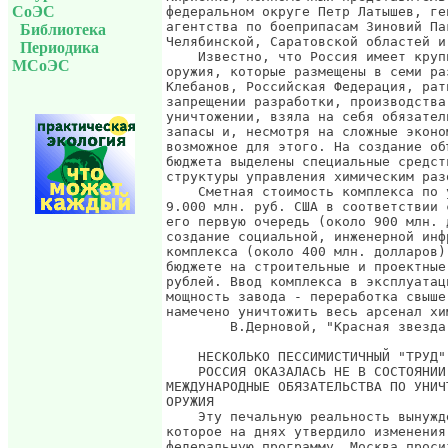
СоЭС
Библиотека
Периодика
МСоЭС