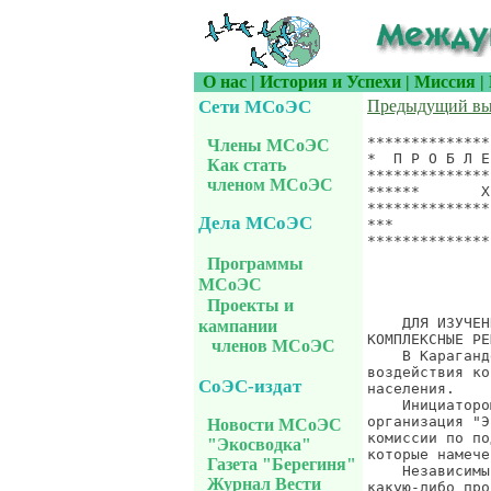
О нас
|
История и Успехи
|
Миссия
|
Сети МСоЭС
Предыдущий вы
*******************************************************************
*  П Р О Б Л Е М Ы  Х И М И Ч Е С К О Й  Б Е З О П А С Н О С Т И  *
*******************************************************************
******       Х И М И Я * И * В О Й Н А       **********************
*******************************************************************
***                    Сообщение CHEM&WAR.314, 8 декабря 2001 г. **
*******************************************************************
                                               Будни ракетной войны

                 В КАРАГАНДЕ ПОГОВОРИЛИ О БАЙКОНУРЕ

    ДЛЯ ИЗУЧЕНИЯ ЭКОЛОГИЧЕСКОЙ СИТУАЦИИ НА БАЙКОНУРЕ НУЖНЫ
КОМПЛЕКСНЫЕ РЕШЕНИЯ
    В Караганде 5 декабря прошел круглый стол, посвященный проблеме
воздействия космодрома "Байконур" на окружающую среду и здоровье
населения.
    Инициатором проведения круглого стола стала неправительственная
организация "Экомузей", которая принимает участие в работе парламентской
комиссии по подготовке к парламентским слушаниям по данной теме,
которые намечены на 17 декабря.
    Независимый эксперт Валерий Яковлев считает: прежде, чем принимать
какую-либо программу или вырабатывать рекомендации по решению проблем,
необходимо досконально и комплексно изучить экологическую ситуацию на
Байконуре.
    "Космодром работает уже более 40 лет. В 1994 году был заключен
Договор аренды, ратифицированный парламентами Казахстана и России. Все
споры по Договору разрешаются Российско-Казахстанской Межправительственной
комиссией по комплексу "Байконур". Договором установлены обязательства
сторон: российская сторона вносит арендную плату (115 млн. долларов в год).
Иных платежей, налогов и сборов не взимается, в том числе, и за право
пользования водными ресурсами. Купит ли республика на эти деньги вооружение
или станет охранять окружающую среду, выплачивать населению региона
компенсации за вред, нанесенный космодромом окружающей среде и здоровью
людей - это внутреннее дело Казахстана, решения по которому кажется,
принимаются на уровне, недоступном парламенту.
    Арендатор готов, в соответствии с "Конвенцией о международно
Члены МСоЭС
Как стать
членом МСоЭС
Дела МСоЭС
Программы
МСоЭС
Проекты и
кампании
членов МСоЭС
СоЭС-издат
Новости МСоЭС
"Экосводка"
Газета "Берегиня"
Журнал Вести