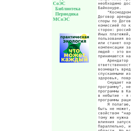
СоЭС
Библиотека
Периодика
МСоЭС