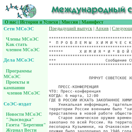
О нас
|
История и Успехи
|
Миссия
|
Манифест
Сети МСоЭС
Предыдущий выпуск
|
Архив
|
Следующ
***********************************
Члены МСоЭС
*  П Р О Б Л Е М Ы  Х И М И Ч Е С К
Как стать
***********************************
членом МСоЭС
******       Х И М И Я * И * В О Й 
***********************************
Дела МСоЭС
***                     Сообщение C
***********************************
                                   
Программы
МСоЭС
                 ПРЯЧУТ СОВЕТСКОЕ Х
Проекты и
    ПРЕСС-КОНФЕРЕНЦИЯ

кампании
ЧТО: Пресс-конференция

членов МСоЭС
КОГДА: 6 марта, 12:00

ГДЕ В РОССИИ ИСКАТЬ ЗАКОПАННОЕ ХИМИ
СоЭС-издат
    Уникальная информация, тщательн
территории России военными было "за
представлена в новой работе обществ
Новости МСоЭС
    Старое химическое оружие времен
"Экосводка"
закопано по всей России. На террито
Газета "Берегиня"
лесопарка Кузьминки, на Очаковском 
Журнал Вести
оружие было захоронено до 1946 года.