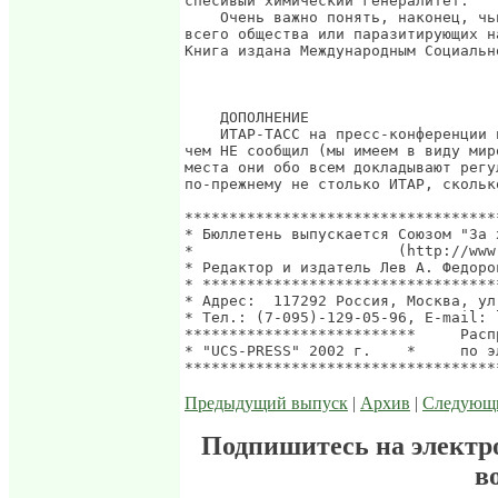
спесивый химический генералитет.

    Очень важно понять, наконец, чь
всего общества или паразитирующих н
Книга издана Международным Социальн
                                   
                                   
    ДОПОЛНЕНИЕ

    ИТАР-ТАСС на пресс-конференции 
чем НЕ сообщил (мы имеем в виду мир
места они обо всем докладывают регу
по-прежнему не столько ИТАР, скольк
***********************************
* Бюллетень выпускается Союзом "За 
*                       (http://www
* Редактор и издатель Лев А. Федоро
* *********************************
* Адрес:  117292 Россия, Москва, ул
* Тел.: (7-095)-129-05-96, E-mail: 
**************************     Расп
* "UCS-PRESS" 2002 г.    *     по э
Предыдущий выпуск
|
Архив
|
Следующ
Подпишитесь на электр
в