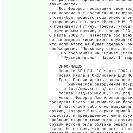
таких местах.

    Лев Федоров представил свою тол
его переписка с российскими генерал
5 сентября прошлого года экологи оп
захоронениях в газете "Время МН". Т
к президенту Путину, требуя, чтобы 
о химическом оружии, в течение 180 
6 марта 2002 г., известила обо всех
по запрещению химического оружия (О
что если этого не будет сделано, он
необходимым. "Поскольку ответа нет,
     По сообщениям ИА "Прима", Москв
     "Русская мысль", Париж, 14 март
    ИНФОРМАЦИЯ

    Новости SEU.RU, 18 марта 2002 г.
    Новая книга в библиотеке ЦКИ МСо
    Где в России искать закопанное 
       (химическое разоружение по-ру
      http://www.seu.ru/cci/lib/book
    Москва, Изд-во МСоЭС, 2002 год

    Автор: Федоров Лев Александрови
президент Союза "За химическую безоп
    В настоящей работе мы вынуждены
оружию, которое было скрыто армией-
общества, и превращенному ею в оруж
проблеме старого химического оружия
оружии Россия была обязана решать и
стала. Не потому, что ее нет, а пот