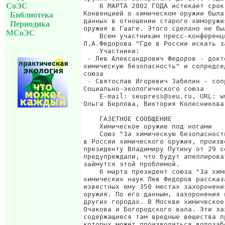
СоЭС
    6 МАРТА 2002 ГОДА истекает срок
Конвенцией о химическом оружии была
Библиотека
данных в отношении старого химоружи
Периодика
оружия в Гааге. Этого сделано не был
МСоЭС
    Всем участникам пресс-конференц
Л.А.Федорова "Где в России искать з
    Участники:

 - Лев Александрович Федоров - докт
химическую безопасность" и сопредсе
союза

 - Святослав Игоревич Забелин - соп
Социально-экологического союза

    E-mail: seupress@seu.ru, URL: ww
Ольга Берлова, Виктория Колесникова
    ГАЗЕТНОЕ СООБЩЕНИЕ

    Химическое оружие под ногами

    Союз "За химическую безопасност
в России химического оружия, произв
президенту Владимиру Путину от 29 с
предупреждали, что будут апеллирова
займутся этой проблемой.

    6 марта президент союза "За хим
химических наук Лев Федоров рассказ
известных ему 350 местах захоронени
оружия. По его данным, захоронения 
других городах. В Москве химическое
Очакова и Богородского вала. Эти за
содержащиеся там вредные вещества п
которых может производиться водозаб