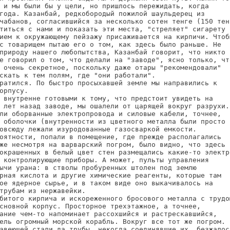
 и мы были бы у цели, но пришлось пережидать, когда

года. Казанбай, редкобородый пожилой шаульдерец из

чабанов, согласившийся за несколько сотен тенге (150 тенг
титься с нами и показать эти места, "стреляет" сигарету и
ием к окружающему пейзажу присаживается на кирпичи. Чтобы
с товарищем пытаю его о том, как здесь было раньше. Не

природу нашего любопытства, Казанбай говорит, что никто

е говорил о том, что делали на "заводе", ясно только, что
 очень секретное, поскольку даже отары "рекомендовали"

скать к тем полям, где "они работали".

ратился. По быстро просыхавшей земле мы направились к

орпусу.

 внутренне готовыми к тому, что предстоит увидеть на

 лет назад заводе, мы ошалели от царящей вокруг разрухи.

ли оборванные электропровода и силовые кабели, точнее,

 оболочки (внутренности из цветного металла были просто

овсюду лежали изуродованные газосваркой емкости.

оятности, попали в помещение, где прежде располагались

же несмотря на варварский погром, было видно, что здесь

окрашенных в белый цвет стен размещались какие-то электро
 контролирующие приборы. А может, пульты управления

ычи урана: в стволы пробуренных штолен под землю

рная кислота и другие химические реагенты, которые там

ое ядерное сырье, и в таком виде оно выкачивалось на

трубам из нержавейки.

битого кирпича и искореженного бросового металла с трудом
сновной корпус. Просторное трехэтажное, а точнее,

ание чем-то напоминает рассохшийся и растрескавшийся,

ель огромный морской корабль. Вокруг все тот же погром.

авеющей стали да трубы, некогда соединявшие их, безжалост