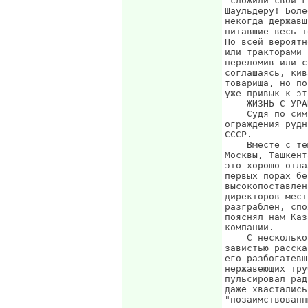
"сложили свои г
Шаульдеру! Боле
некогда державш
питавшие весь т
По всей вероятн
или тракторами 
переломив или с
соглашаясь, кив
товарища, но по
уже привык к эт
    ЖИЗНЬ С УРА
    Судя по сим
ограждения рудн
СССР.

    Вместе с те
Москвы, Ташкент
это хорошо отла
первых порах бе
высокопоставлен
директоров мест
разграблен, спо
пояснял нам Каз
компании.

    С несколько
завистью расска
его разбогатевш
нержавеющих тру
пульсировал рад
даже хвастались
"позаимствованн