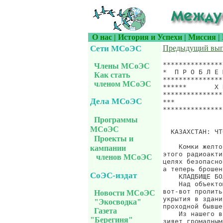
О нас
|
История и Успехи
|
Миссия
|
Сети МСоЭС
Предыдущий вы
***************
Члены МСоЭС
*  П Р О Б Л Е 
Как стать
***************
членом МСоЭС
******       Х 
***************
Дела МСоЭС
***            
***************
               
Программы
МСоЭС
  КАЗАХСТАН: ЧТ
Проекты и
    Комки желто
кампании
этого радиоакти
членов МСоЭС
целях безопасно
а теперь брошен
СоЭС-издат
    КЛАДБИЩЕ БО
    Над объекто
вот-вот пролить
Новости МСоЭС
укрытия в здани
"Экосводка"
проходной бывше
Газета
    Из нашего в
"Берегиня"
зияет громадным