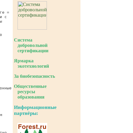
е =

 с





Система
добровольной
сертификации
Ярмарка
экотехнологий
За биобезопасность
Общественные
нные

ресурсы
образования
Информационные
партнёры:


но
