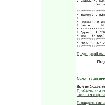
о радиации, рас
        К.Восто
***************
* Бюллетень вып
*              
* Редактор и из
* сайте:     ht
* *************
* Адрес:  11729
* Тел.: (7-095)
***************
* "UCS-PRESS" 2
Предыдущий вы
Подп
Союз "За химиче
Другие бюллетен
Проблемы химиче
Экология и права
Периодические и