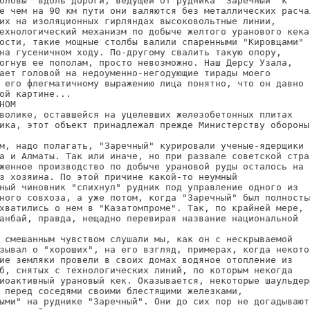
оловы" вдоль дороги, ведущей от рудника "Заречный" к

е чем на 90 км пути они валяются без металлических расчал
их на изоляционных гирляндах высоковольтные линии,

ехнологический механизм по добыче желтого уранового кека.
ости, такие мощные столбы валили спаренными "Кировцами"

на гусеничном ходу. По-другому свалить такую опору,

огнув ее пополам, просто невозможно. Наш Дерсу Узала,

ает головой на недоуменно-негодующие тирады моего

 его флегматичному выражению лица понятно, что он давно

ой картине...

НОМ

волике, оставшейся на уцелевших железобетонных плитах

ика, этот объект принадлежал прежде Министерству обороны

м, надо полагать, "Заречный" курировали ученые-ядерщики и
а и Алматы. Так или иначе, но при развале советской стран
женное производство по добыче урановой руды осталось на

з хозяина. По этой причине какой-то неумный

ный чиновник "спихнул" рудник под управление одного из

ного совхоза, а уже потом, когда "Заречный" был полностью
хватились о нем в "Казатомпроме". Так, по крайней мере,

анбай, правда, нещадно перевирая название национальной

 смешанным чувством слушали мы, как он с нескрываемой

зывал о "хороших", на его взгляд, примерах, когда некотор
ие земляки провели в своих домах водяное отопление из

б, снятых с технологических линий, по которым некогда

иоактивный урановый кек. Оказывается, некоторые шаульдерц
 перед соседями своими блестящими железками,

ыми" на руднике "Заречный". Они до сих пор не догадываютс