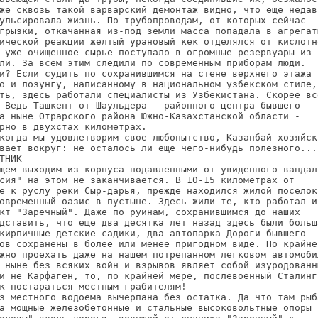
же сквозь такой варварский демонтаж видно, что еще недавн
ульсировала жизнь. По трубопроводам, от которых сейчас

грызки, откачанная из-под земли масса попадала в агрегаты
ической реакции желтый урановый кек отделялся от кислотно
 уже очищенное сырье поступало в огромные резервуары из

ли. За всем этим следили по современным приборам люди.

и? Если судить по сохранившимся на стене верхнего этажа

о и лозунгу, написанному в национальном узбекском стиле,

ть, здесь работали специалисты из Узбекистана. Скорее все
 Ведь Ташкент от Шаульдера - районного центра бывшего

а ныне Отрарского района Южно-Казахстанской области -

рно в двухстах километрах.

когда мы удовлетворим свое любопытство, Казанбай хозяйски
вает вокруг: не осталось ли еще чего-нибудь полезного...

ТНИК

щем выходим из корпуса подавленными от увиденного вандали
сия" на этом не заканчивается. В 10-15 километрах от

е к руслу реки Сыр-дарья, прежде находился жилой поселок

овременный оазис в пустыне. Здесь жили те, кто работал и

кт "Заречный". Даже по руинам, сохранившимся до наших

дставить, что еще два десятка лет назад здесь были больша
кирпичные детские садики, два автопарка-Дороги бывшего

ов сохранены в более или менее пригодном виде. По крайней
жно проехать даже на нашем потрепанном легковом автомобил
 ныне без всяких войн и взрывов являет собой изуродованны
и не Карфаген, то, по крайней мере, послевоенный Сталингр
к постараться местным грабителям!

з местного водоема вычерпана без остатка. Да что там рыба
а мощные железобетонные и стальные высоковольтные опоры
