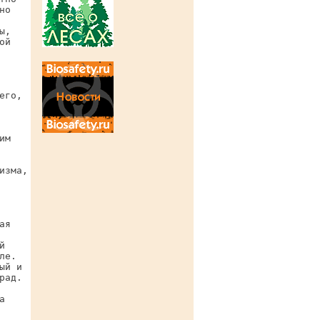
о

,

й

го,

м

зма,

я



е.

й и

ад.


