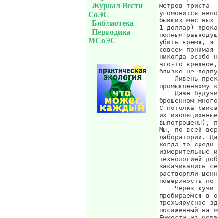
Журнал Вести
метров триста -
угомонится непо
СоЭС
бывших местных 
Библиотека
1 доллар) прока
Периодика
полным равнодуш
МСоЭС
убить время, я 
совсем понимая 
никогда особо н
что-то вредное,
близко не подпу
    Ливень прек
промышленному к
    Даже будучи
брошенном много
С потолка свиса
их изоляционные
выпотрошены), п
Мы, по всей вер
лаборатории. Да
когда-то среди 
измерительные и
технологией доб
закачивались се
растворяли ценн
поверхность по 
    Через кучи 
пробираемся в о
трехъярусное зд
посаженный на м
Емкости из нерж