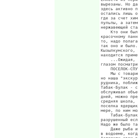
вырезаны. Но да
здесь активно п
остались лишь о
где за счет хим
пульпы, а затем
нержавеющей ста
    Кто они был
красочному панн
то, надо полага
так оно и было.
Кызылкумского, 
находится приме
    ...Ожидая, 
глазом посматри
    ПОСЕЛОК-СПУ
    Мы с товари
но наша "экскур
рудника, поближ
Табак-Булак - с
обслуживал объе
дней, можно пре
средняя школа, 
поселка ядерщик
мере, по ним мо
    Табак-Булак
разрушенный есл
Надо же было та
    Даже рыба и
в водоеме, когд