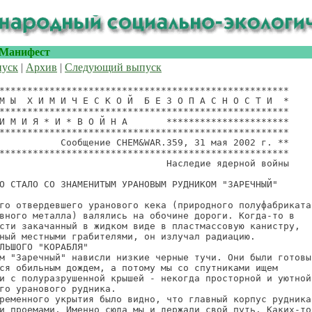
Манифест
пуск
|
Архив
|
Следующий выпуск
****************************************************

М Ы  Х И М И Ч Е С К О Й  Б Е З О П А С Н О С Т И  *

****************************************************

И М И Я * И * В О Й Н А       **********************

****************************************************

           Сообщение CHEM&WAR.359, 31 мая 2002 г. **

****************************************************

                              Наследие ядерной войны

О СТАЛО СО ЗНАМЕНИТЫМ УРАНОВЫМ РУДНИКОМ "ЗАРЕЧНЫЙ"

го отвердевшего уранового кека (природного полуфабриката

вного металла) валялись на обочине дороги. Когда-то в

сти закачанный в жидком виде в пластмассовую канистру,

ный местными грабителями, он излучал радиацию.

ЛЬШОГО "КОРАБЛЯ"

м "Заречный" нависли низкие черные тучи. Они были готовы

ся обильным дождем, а потому мы со спутниками ищем

и с полуразрушенной крышей - некогда просторной и уютной

го уранового рудника.

ременного укрытия было видно, что главный корпус рудника

и проемами. Именно сюда мы и держали свой путь. Каких-то
