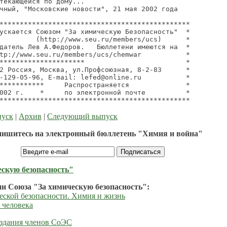
текающейся по дому...

чный, "Московские новости", 21 мая 2002 года

***********************************************

ускается Союзом "За химическую Безопасность"  *

         (http://www.seu.ru/members/ucs)      *

датель Лев А.Федоров.   Бюллетени имеются на  *

tp://www.seu.ru/members/ucs/chemwar           *

*********************                         *

2 Россия, Москва, ул.Профсоюзная, 8-2-83      *

-129-05-96, E-mail: lefed@online.ru           *

***********     Распространяется              *

002 г.    *     по электронной почте          *

пуск
|
Архив
|
Следующий выпуск
ишитесь на электронный бюллетень "Химия и война"
скую безопасность"
и Союза "За химическую безопасность":
ской безопасности. Химия и жизнь
 человека
здания членов СоЭС