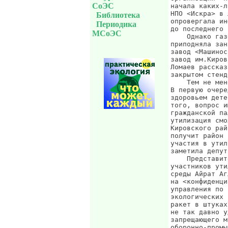
СоЭС
Библиотека
Периодика
МСоЭС