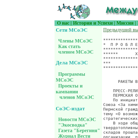
О нас
|
История и Успехи
|
Миссия
|
Сети МСоЭС
Предыдущий вы
*******************************************************************
*  П Р О Б Л Е М Ы  Х И М И Ч Е С К О Й  Б Е З О П А С Н О С Т И  *
*******************************************************************
******       Х И М И Я * И * В О Й Н А       **********************
*******************************************************************
***                      Сообщение CHEM&WAR.488, 24 июля 2003 г. **
*******************************************************************
                                               Ракетное разоружение

      РАКЕТЫ В ПЕРМИ: КРУГЛЫЙ СТОЛ И ЕГО ОТОБРАЖЕНИЕ В ПРЕССЕ

    ПРЕСС-РЕЛИЗ ОРГАНИЗАТОРОВ
    ПЕРМСКАЯ ОБЩЕСТВЕННОСТЬ ТРЕБУЕТ ЯСНОСТИ ВОКРУГ УТИЛИЗАЦИИ РАКЕТ
    По инициативе общественных организаций - Пермского отделения
Союза <За химическую безопасность>, группы <Зеленая Эйкумена> и
Пермской гражданской палаты - 10 июля состоялся <круглый стол> на
тему <О возможности проведения референдума по ликвидации
стратегических твердотопливных ракет в Перми>.
    В ходе общего разговора стало ясно: первая стадия утилизации
твердотопливных ракет в Перми, а именно выбор площадки для строительства
складов прошла в обстановке полной секретности. Тогда как общественные
организации  получали на свои официальные запросы ответы о том, что до
начала каких-либо работ должна пойти тщательная экологическая экспертиза.
НПО <Искра> в лице генерального директора М.Соколовского вообще
опровергала информацию о своем участии в проекте утилизации. Буквально
до последнего времени тема публично нигде не обсуждалась.
    Однако газета <Пермские новости>, которая первой из всех СМИ
приподняла занавес молчания, уточняет: в утилизации участие принимают
завод <Машиностроитель>, НПО <Искра> и государственное предприятие
завод им.Кирова. В интервью газете директор <Машиностроителя> Владимир
Ломаев рассказал, что прошло испытание по утилизации одной ракеты на
закрытом стенде.
    Тем не менее у общественности и журналистов остается много вопросов.
В первую очередь, какую цену и чем придется заплатить жителям города:
здоровьем детей, нарушенной экологией? Каковы объемы у
Члены МСоЭС
Как стать
членом МСоЭС
Дела МСоЭС
Программы
МСоЭС
Проекты и
кампании
членов МСоЭС
СоЭС-издат
Новости МСоЭС
"Экосводка"
Газета "Берегиня"
Журнал Вести