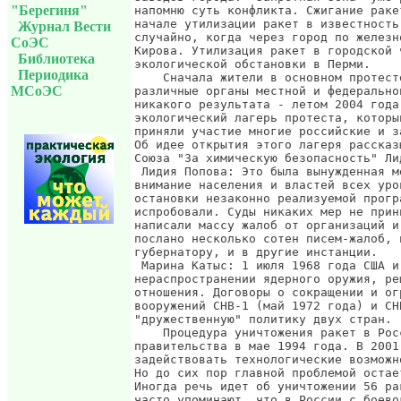
"Берегиня"
Журнал Вести
СоЭС
Библиотека
Периодика
МСоЭС