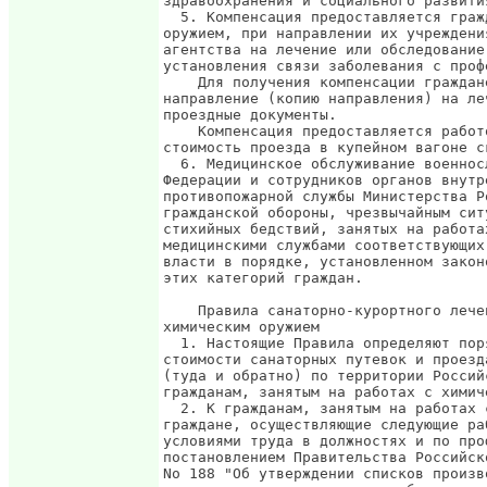
здравоохранения и социального развити
  5. Компенсация предоставляется граж
оружием, при направлении их учреждени
агентства на лечение или обследование
установления связи заболевания с проф
    Для получения компенсации граждан
направление (копию направления) на ле
проездные документы.

    Компенсация предоставляется работ
стоимость проезда в купейном вагоне с
  6. Медицинское обслуживание военнос
Федерации и сотрудников органов внутр
противопожарной службы Министерства Р
гражданской обороны, чрезвычайным сит
стихийных бедствий, занятых на работа
медицинскими службами соответствующих
власти в порядке, установленном закон
этих категорий граждан.

    Правила санаторно-курортного лече
химическим оружием

  1. Настоящие Правила определяют пор
стоимости санаторных путевок и проезд
(туда и обратно) по территории Россий
гражданам, занятым на работах с химич
  2. К гражданам, занятым на работах 
граждане, осуществляющие следующие ра
условиями труда в должностях и по про
постановлением Правительства Российск
No 188 "Об утверждении списков произв