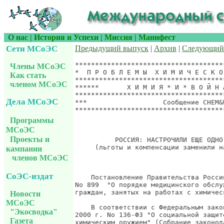
О нас
|
История и Успехи
|
Миссия
|
Манифест
Сети МСоЭС
Предыдущий выпуск
|
Архив
|
Следующий
*************************************
Члены МСоЭС
*  П Р О Б Л Е М Ы  Х И М И Ч Е С К О
Как стать
*************************************
членом МСоЭС
******       Х И М И Я * И * В О Й Н 
*************************************
Дела МСоЭС
***                   Сообщение CHEM&
*************************************
                                     
Программы
МСоЭС
Проекты и
          РОССИЯ: НАСТРОЧИЛИ ЕЩЕ ОДНО
     (льготы и компенсации заменили н
кампании
членов МСоЭС
СоЭС-издат
    Постановление Правительства Росси
No 899  "О порядке медицинского обслу
граждан, занятых на работах с химическ
Новости
МСоЭС
    В соответствии с Федеральным зако
"Экосводка"
2000 г. No 136-ФЗ "О социальной защит
Газета
химическим оружием" (Собрание законод