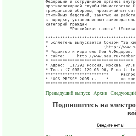
Федерации и сотрудников органов внутр
противопожарной службы Министерства Р
гражданской обороны, чрезвычайным сит
стихийных бедствий, занятых на работа
в порядке, установленном законодатель
категорий граждан.

          "Российская газета" (Москва
*************************************
* Бюллетень выпускается Союзом "За хи
*                       (http://www.s
* Редактор и издатель Лев А.Федоров. 
* сайте:     http://www.seu.ru/member
* ********************************** 
* Адрес:  117292 Россия, Москва, ул.П
* Тел.: (7-095)-129-05-96, E-mail: le
**************************     Распро
* "UCS-PRESS" 2005 г.    *     по эле
Предыдущий выпуск
|
Архив
|
Следующий
Подпишитесь на электр
во