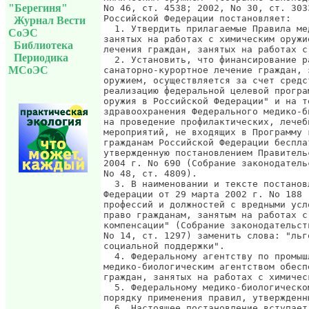
"Берегиня"
No 46, ст. 4538; 2002, No 30, ст. 303
Российской Федерации постановляет:

Журнал Вести
  1. Утвердить прилагаемые Правила ме
СоЭС
занятых на работах с химическим оружи
Библиотека
лечения граждан, занятых на работах с
Периодика
  2. Установить, что финансирование р
МСоЭС
санаторно-курортное лечение граждан, 
оружием, осуществляется за счет средс
реализацию федеральной целевой програ
оружия в Российской Федерации" и на т
здравоохранения Федерального медико-б
на проведение профилактических, лечеб
мероприятий, не входящих в Программу 
гражданам Российской Федерации беспла
утвержденную постановлением Правитель
2004 г. No 690 (Собрание законодатель
No 48, ст. 4809).

  3. В наименовании и тексте постанов
Федерации от 29 марта 2002 г. No 188 
профессий и должностей с вредными усл
право гражданам, занятым на работах с
компенсации" (Собрание законодательст
No 14, ст. 1297) заменить слова: "льг
социальной поддержки".

  4. Федеральному агентству по промыш
медико-биологическим агентством обесп
граждан, занятых на работах с химическ
  5. Федеральному медико-биологическо
порядку применения правил, утвержденн
  6. Настоящее постановление вступает