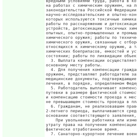
вредными условиями труда, работа в ко
на работах с химическим оружием, на л
законодательства Российской Федерации
научно-исследовательские и опытно-кон
которых используются токсичные химика
работы по расснаряжению и детоксикаци
устройств, детоксикации токсичных хим
опытных, опытно-промышленных и промыш
химического оружия; работы по техниче
химического оружия, связанные с отбор
относящихся к химическому оружию, а т
химических боеприпасов, емкостей и ус
состоянии; работы по ликвидации объек
  3. Выплата компенсации осуществляет
основному месту работы.

  4. Для получения компенсации гражда
оружием, представляют работодателю за
медицинские документы, подтверждающие
лечения, в порядке, определяемом Феде
  5. Работодатель выплачивает компенс
путевки в размере фактической стоимос
и компенсацию стоимости проезда к мес
не превышающем стоимость проезда в пл
  6. Гражданам, не реализовавшим прав
2-летнего периода, выплачиваются сред
основании соответствующего заявления,
    При увольнении работника или изме
утрату права на получение компенсации
фактически отработанное время.

  7. Санаторно-курортное лечение воен