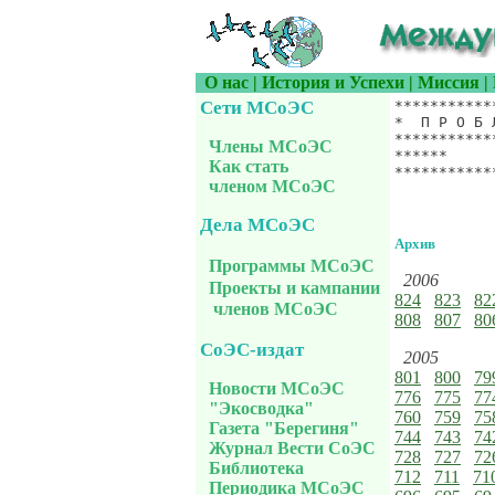
О нас
|
История и Успехи
|
Миссия
|
Сети МСоЭС
***********
*  П Р О Б 
***********
Члены МСоЭС
******     
Как стать
членом МСоЭС
Дела МСоЭС
Архив
Программы МСоЭС
2006
Проекты и кампании
824
823
82
членов МСоЭС
808
807
80
СоЭС-издат
2005
801
800
79
Новости МСоЭС
776
775
77
"Экосводка"
760
759
75
Газета "Берегиня"
744
743
74
Журнал Вести СоЭС
728
727
72
Библиотека
712
711
71
Периодика МСоЭС