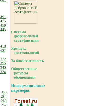
681
491
475
459
443
Система
добровольной
сертификации
418
Ярмарка
402
экотехнологий
372
За биобезопасность
356
340
Общественные
324
ресурсы
образования
Информационные
партнёры:
300
284
268
252