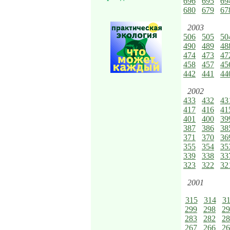
696
695
69
680
679
67
2003
506
505
50
490
489
48
474
473
47
458
457
45
442
441
44
2002
433
432
43
417
416
41
401
400
39
387
386
38
371
370
36
355
354
35
339
338
33
323
322
32
2001
315
314
3
299
298
29
283
282
28
267
266
26