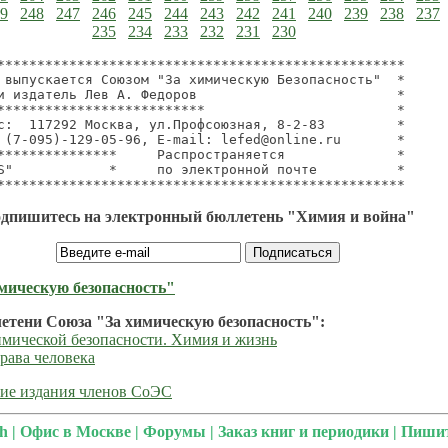
9
248
247
246
245
244
243
242
241
240
239
238
237
235
234
233
232
231
230
***************************************************

 выпускается Союзом "За химическую Безопасность"  *

и издатель Лев А. Федоров                         *

**************************                        *

с:  117292 Москва, ул.Профсоюзная, 8-2-83         *

 (7-095)-129-05-96, E-mail: lefed@online.ru       *

***************     Распространяется              *

S"            *     по электронной почте          *

дпишитесь на электронный бюллетень "Химия и война"
мическую безопасность"
етени Союза "За химическую безопасность":
мической безопасности. Химия и жизнь
рава человека
ие издания членов СоЭС
sh
|
Офис в Москве
|
Форумы
|
Заказ книг и периодики
|
Пишит