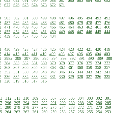
4
693
692
691
690
689
688
687
686
685
684
683
682
8
677
676
675
674
673
672
671
4
503
502
501
500
499
498
497
496
495
494
493
492
8
487
486
485
484
483
482
481
480
479
478
477
476
2
471
470
469
468
467
466
465
464
463
462
461
460
6
455
454
453
452
451
450
449
448
447
446
445
444
0
439
438
437
436
435
434
1
430
429
428
427
426
425
424
423
422
421
420
419
5
414
413
412
411
410
409
408
407
406
405
404
403
9
398a
398
397
396
395
394
393
392
391
390
389
388
5
384
383
382
381
380
379
378
377
376
375
374
373
9
368
367
366
365
364
363
362
361
360
359
358
357
3
352
351
350
349
348
347
346
345
344
343
342
341
7
336
335
334
333
332
331
330
329
328
327
326
325
1
320
319
318
317
316
13
312
311
310
309
308
307
306
305
304
303
302
301
7
296
295
294
293
292
291
290
289
288
287
286
285
1
280
279
278
277
276
275
274
273
272
271
270
269
5
264
263
262
261
260
259
258
257
256
255
254
253