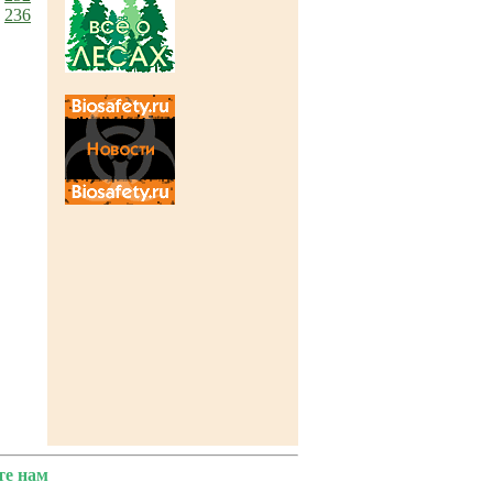
236
е нам