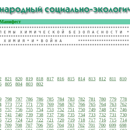
Манифест
********************************************************

Л Е М Ы  Х И М И Ч Е С К О Й  Б Е З О П А С Н О С Т И  *

********************************************************

  Х И М И Я * И * В О Й Н А       **********************

2
821
820
819
818
817
816
815
814
813
812
811
810
6
805
804
803
802
9
798
797
786
786
785
784
783
782
781
780
779
778
4
773
772
771
770
769
768
767
766
765
764
763
762
8
757
756
755
754
753
752
751
750
749
748
747
746
2
741
740
739
738
737
736
735
734
733
732
731
730
6
725
724
723
722
721
720
719
718
717
716
715
714
0
709
708
707
706
705
704
703
702
701
700
699
698