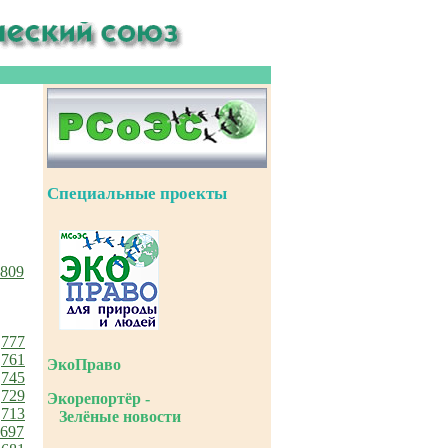
Специальные проекты
809
777
761
ЭкоПраво
745
729
Экорепортёр -
713
Зелёные новости
697