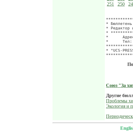
251
250
24
***********
* Бюллетень
* Редактор 
* *********
*      Адре
*      Тел:
***********
* "UCS-PRES
По
Союз "За хи
Другие бюлл
Проблемы хи
Экология и п
Периодическ
Engli