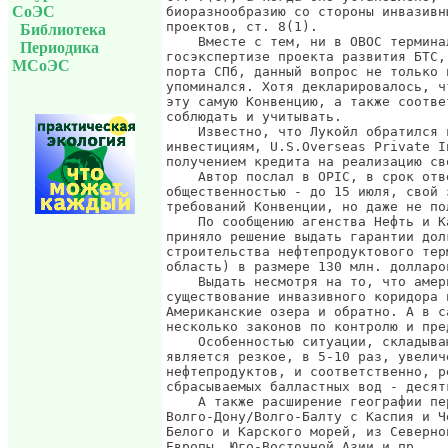
СоЭС
биоразнообразию со стороны инвазивн
проектов, ст. 8(1).

Библиотека
    Вместе с тем, ни в ОВОС термина
Периодика
госэкспертизе проекта развития БТС,
МСоЭС
порта СПб, данный вопрос не только 
упоминался. Хотя декларировалось, ч
эту самую Конвенцию, а также соотве
соблюдать и учитывать.

    Известно, что Лукойл обратился 
инвестициям, U.S.Overseas Private I
получением кредита на реализацию св
    Автор послал в OPIC, в срок отв
общественностью - до 15 июля, свой 
требований Конвенции, но даже не по
    По сообщению агенства Нефть и К
приняло решение выдать гарантии дол
строительства нефтепродуктового тер
область) в размере 130 млн. долларо
    Выдать несмотря на то, что амер
существование инвазивного коридора 
Американские озера и обратно. А в с
несколько законов по контролю и пре
    Особенностью ситуации, складыва
является резкое, в 5-10 раз, увелич
нефтепродуктов, и соответственно, р
сбрасываемых балластных вод - десят
    А также расширение географии пе
Волго-Дону/Волго-Балту с Каспия и Ч
Белого и Карского морей, из Северно
Европы, Юго-Восточной Азии и пр.
