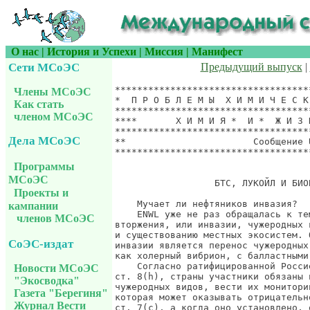
О нас
|
История и Успехи
|
Миссия
|
Манифест
Сети МСоЭС
Предыдущий выпуск
|
***********************************
Члены МСоЭС
*  П Р О Б Л Е М Ы  Х И М И Ч Е С К
Как стать
***********************************
членом МСоЭС
****       Х И М И Я *  И *  Ж И З 
***********************************
Дела МСоЭС
**                       Сообщение 
***********************************
                                   
Программы
МСоЭС
                  БТС, ЛУКОЙЛ И БИОБ
Проекты и
    Мучает ли нефтяников инвазия?

кампании
    ENWL уже не раз обращалась к те
членов МСоЭС
вторжения, или инвазии, чужеродных 
и существованию местных экосистем. 
СоЭС-издат
инвазии является перенос чужеродных
как холерный вибрион, с балластными
    Согласно ратифицированной Росси
Новости МСоЭС
ст. 8(h), страны участники обязаны 
"Экосводка"
чужеродных видов, вести их монитори
Газета "Берегиня"
которая может оказывать отрицательн
Журнал Вести
ст. 7(с), а когда оно установлено, 