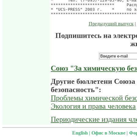
*      Тел: (7-095)-129-05-96, E-ma
**************************     Расп
* "UCS-PRESS" 2003 г.    *     по э
Предыдущий выпуск
|
Подпишитесь на электр
ж
Союз "За химическую бе
Другие бюллетени Союза
безопасность":
Проблемы химической безо
Экология и права человека
Периодические издания ч
English
|
Офис в Москве
|
Фо