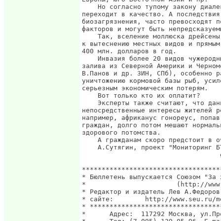
    Но согласно тупому закону диале
переходит в качество. А последствия
биозагрязнения, часто превосходят п
факторов и могут быть непредсказуемы
    Так, вселение моллюска дрейсены
к вытеснению местных видов и прямым
400 млн. долларов в год.

    Инвазия более 20 видов чужеродн
залива из Северной Америки и Черном
В.Панов и др. ЗИН, СПб), особенно р
уничтожению кормовой базы рыб, усил
серьезным экономическим потерям.

    Вот только кто их оплатит?

    Эксперты также считают, что дан
непосредственные интересы жителей р
например, африканус гонореус, попав
граждан, долго потом мешают нормаль
здорового потомства.

    А гражданам скоро предстоит в о
    А.Сутягин, проект "Мониторинг Б
                                   
***********************************
* Бюллетень выпускается Союзом "За 
*                       (http://www
* Редактор и издатель Лев А.Федоров
* сайте:        http://www.seu.ru/m
* *********************************
*      Адрес:  117292 Москва, ул.Пр