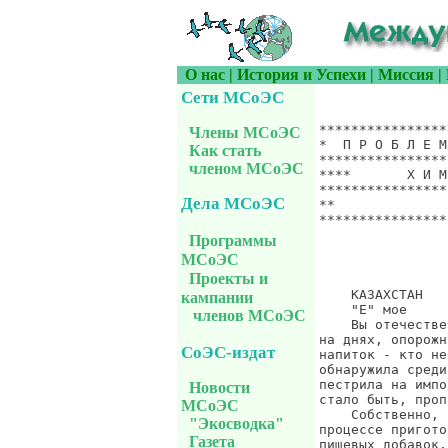
О нас
|
История и Успехи
|
Миссия
|
Сети МСоЭС
*******************************************************************
*  П Р О Б Л Е М Ы  Х И М И Ч Е С К О Й  Б Е З О П А С Н О С Т И  *
*******************************************************************
****       Х И М И Я *  И *  Ж И З Н Ь              ***************
*******************************************************************
**                    Сообщение UCS-INFO.1033, 25 августа 2003 г. *
*******************************************************************
                                                          Пища наша

                         ПИШУТ О ПРОПИТАНИИ

    КАЗАХСТАН
    "Е" мое
    Вы отечественному производителю доверяете? Я тоже. Да вот незадача:
на днях, опорожнив до дна пакетик с "Пеппи" (вкусный молочнокислый
напиток - кто не знает) и тоскливо изучая надписи на упаковке, вдруг
обнаружила среди ингредиентов зловещую литеру "Е". До сих пор она
пестрила на импортной снеди, портя аппетит просвященной публике. Теперь,
стало быть, прописалась и на нашей...
    Собственно, "Е" означает всего лишь принадлежность использованных в
процессе приготовления продукта веществ к утвержденному в Европе перечню
пищевых добавок. Не больше. А сведения о них заключает в себе цифровой
код. Если он начинается с единицы, значит, в продукте присутствует
краситель, если с двойки - его напичкали консервантами, с тройки -
антиокислителями (предотвращают порчу), с четверки - стабилизаторами
(сохраняют консистенцию), с пятерки - эмульгаторами (поддерживают
однородность структуры) и так далее. Есть в списке ароматизаторы,
разрыхлители, глазирователи, подсластители, осветлители, вещества,
препятствующие слеживанию, регуляторы кислотности... Эра добавок началась
во второй половине прошлого столетия, но уже сейчас их известно более
трех тысяч. В Казахстане применяется около двухсот. Представляете, что
мы едим?!
    "НЕ БОЙСЯ, МЫ С ТОБОЙ!"
 - А что? - прервали мои стенания в Республиканской СЭС. - Все добавки
проходят массу испытаний и, если не допускать передозировки, явного вреда
здоровью не несут. У нас есть нормативные документы, позволяющие
контролировать ситуацию. В мире за использованием подобных веществ
внимательно следит Объединенный комитет экспертов ФАО-ВОЗ. Результаты
исследований по новым добавкам ( а также старым, но вызывающим сомнения)
ежемесячно публикуются в информационных бюллетенях. Добавки абсолютно
необходимы для дальнейшего развития пищевой 
Члены МСоЭС
Как стать
членом МСоЭС
Дела МСоЭС
Программы
МСоЭС
Проекты и
кампании
членов МСоЭС
СоЭС-издат
Новости
МСоЭС
"Экосводка"
Газета