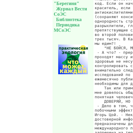
"Берегиня"
Журнал Вести
СоЭС
Библиотека
Периодика
МСоЭС