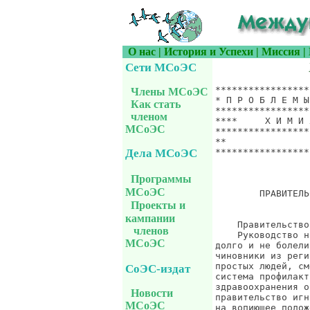
О нас
|
История и Успехи
|
Миссия
|
Сети МСоЭС
*******************************************************************
* П Р О Б Л Е М Ы  Х И М И Ч Е С К О Й  Б Е З О П А С Н О С Т И   *
*******************************************************************
****     Х И М И Я * И * Ж И З Н Ь                  ***************
*******************************************************************
**                    Сообщение UCS-INFO.1274, 1 января 2005 г.   *
*******************************************************************
                                                         Итоги года


        ПРАВИТЕЛЬСТВО РОССИИ НЕ ХОЧЕТ ЗНАТЬ О ЗДОРОВЬЕ НАЦИИ


    Правительство России не хочет знать о здоровье нации
    Руководство нашей страны не заинтересовано в том, чтобы граждане жили
долго и не болели. Не определены приоритетные цели в области здравоохранения,
чиновники из регионов и из центра не несут ответственности за здоровье
простых людей, смертность в России опережает рождаемость, разрушается
система профилактической медицины, важнейшие преобразования в сфере
здравоохранения осуществляются без консультаций со специалистами,
правительство игнорирует ведущих медиков страны, когда те пытаются указать
на вопиющее положение дел и призывают кабинет министров остановить этот
развал. Об этом и других темах корреспондент Vip.Lenta.Ru беседовала с
бывшим министром здравоохранения СССР и РФ, академиком РАМН и РАН А.И.
Воробьевым.
    Андрей Иванович, в "Медицинской газете" недавно было опубликовано
открытое письмо правительству РФ, подписанное многими известными деятелями
здравоохранения - академиками, руководителями медицинских учреждений.
Скажите, какова была реакция правительства на это обращение? Реакции не
было. Обращение адресовано не министру, а именно правительству.
Нельзя упрекать лично министра в том, что происходит в здравоохранении,
которое отражает позицию правительства в целом по отношению к благополучию
своего народа. Разве в образовании, в области культуры лучше? Разве проект
закона "об автономных учреждениях" не является прямой угрозой ликвидации
многих научно-исследовательских и высших учебных институтов? А идеология?
Исподволь - ползучая реабилитация самого страшного палача мировой истории -
И.Джугашвили-Сталина и оплевывание ключевого события в международном рабочем
движении - Октябрьской революции.
    Нет, беды здравоохранения - лишь часть огромной беды, в которую попала
наша страна. Ежегодно в России умирает около 2 миллионов 300 тысяч человек,
а население страны уменьшается на 800-900 тысяч человек. Мужчины не доживали
до пенсионного возраста, х
Члены МСоЭС
Как стать
членом
МСоЭС
Дела МСоЭС
Программы
МСоЭС
Проекты и
кампании
членов
МСоЭС
СоЭС-издат
Новости
МСоЭС