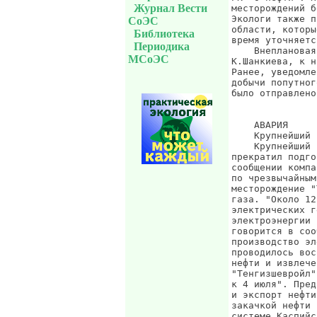
Журнал Вести
СоЭС
Библиотека
Периодика
МСоЭС