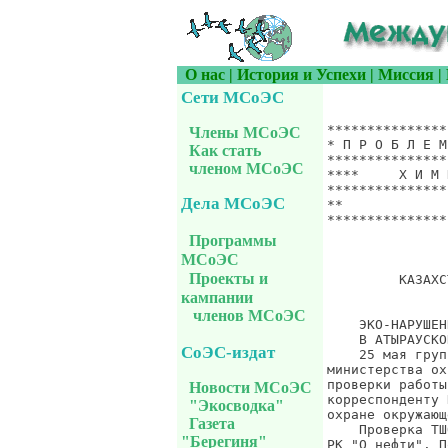
О нас
|
История и Успехи
|
Миссия
|
Сети МСоЭС
*******************************************************************
* П Р О Б Л Е М Ы  Х И М И Ч Е С К О Й  Б Е З О П А С Н О С Т И   *
*******************************************************************
****     Х И М И Я * И * Ж И З Н Ь                  ***************
*******************************************************************
**                  Сообщение UCS-INFO.1390, 25 сентября 2005 г.  *
*******************************************************************
                                                    Отходы и доходы


         КАЗАХСТАН, АТЫРАУСКАЯ ОБЛАСТЬ: НЕФТЬ И ЖИВАЯ ПРИРОДА


    ЭКО-НАРУШЕНИЯ
    В АТЫРАУСКОЙ ОБЛАСТИ НАЧАЛАСЬ ВНЕПЛАНОВАЯ ПРОВЕРКА ТЕНГИЗШЕВРОЙЛ
    25 мая группа экологов Атырауской области совместно с представителями
министерства охраны окружающей среды выехали в Жылыойский район для
проверки работы совместного предприятия "Тенгизшевройл". Об этом
корреспонденту KZ-today сообщила главный государственный инспектор по
охране окружающей среды Атырауской области Куралай Шанкиева.
    Проверка ТШО инициирована экологами на основании изменений в Законе
РК "О нефти". По новым требованием промышленная разработка нефтегазовых
месторождений без утилизации попутного природного газа запрещается.
Экологи также приступили к проверке других недропользователей в Атырауской
области, которые сжигают газ на факелах. Количество предприятий в настоящее
время уточняется.
    Внеплановая проверка продлится по 30 мая 2005 года. Как подчеркнула
К.Шанкиева, к нарушителям будут применены меры административного характера.
Ранее, уведомление с требованием устранить сжигание газа и привести объем
добычи попутного газа в соответствие с имеющимися мощностями по утилизации
было отправлено руководству 34 нефтяных компаний Казахстана.
                Gazeta KZ, 26.05.2005 г.

    АВАРИЯ
    Крупнейший нефтедобытчик в Казахстане остановил подготовку к экспорту
    Крупнейший нефтедобытчик в Казахстане "Тенгизшевройл" из-за аварии
прекратил подготовку нефти к закачке в экспортный нефтепровод, говорится в
сообщении компании, сообщает Рейтер-СНГ. Ранее в этот же день министерство
по чрезвычайным ситуациям сообщило, что "Тенгизшевройл",  разрабатывающий
месторождение "Тенгиз" на западе страны,  приостановил добычу
Члены МСоЭС
Как стать
членом МСоЭС
Дела МСоЭС
Программы
МСоЭС
Проекты и
кампании
членов МСоЭС
СоЭС-издат
Новости МСоЭС
"Экосводка"
Газета
"Берегиня"