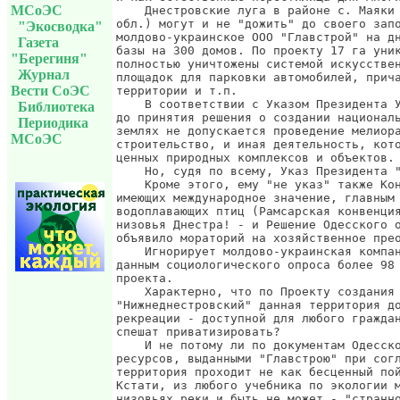
МСоЭС
"Экосводка"
Газета
"Берегиня"
Журнал
Вести СоЭС
Библиотека
Периодика
МСоЭС