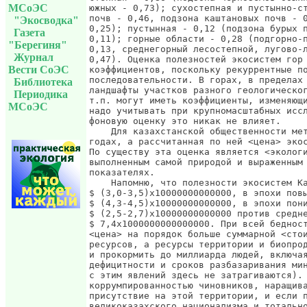
МСоЭС
"Экосводка"
Газета
"Берегиня"
Журнал
Вести СоЭС
Библиотека
Периодика
МСоЭС