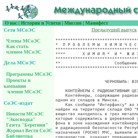
О нас
|
История и Успехи
|
Миссия
|
Манифест
Сети МСоЭС
Предыдущий выпуск
*******************************************************************
*  П Р О Б Л Е М Ы  Х И М И Ч Е С К О Й  Б Е З О П А С Н О С Т И  *
*******************************************************************
****       Х И М И Я *  И *  Ж И З Н Ь              ***************
*******************************************************************
**                      Сообщение UCS-INFO.864, 25 апреля 2002 г. *
*******************************************************************
                                          К Дню Чернобыля 26 апреля

                    ЧЕРНОБЫЛЬ: ВЗГЛЯД ИЗ БЕЛАРУСИ

    КОНТЕЙНЕРЫ С РАДИОАКТИВНЫМ ЦЕЗИЕМ ОБНАРУЖЕНЫ В МИНСКЕ
    Контейнеры, содержащие радиоактивный цезий, обнаружены на
одном из складов в Минске.
    Как сообщили "Интерфаксу" во вторник в МЧС Беларуси, цезий-137
найден на территории склада ОАО "Минскжелезобетон". Радиоактивное
вещество находилось в трех металлических капсулах овальной формы,
которые содержались в деревянной упаковке. Замеры радиационного
фона в зоне нахождения контейнеров, проведенные отделением химической
и радиационной безопасности Республиканского отряда специального
назначения (РОСНО) МЧС, выявили излучение 20 мкР/ч, что, по сведениям
специалистов, означает превышение допустимого уровня в 8 раз.
    Предварительное расследование показало, что контейнеры с цезием-137
произведены в 1997 году и находились на территории склада не менее
десяти лет. Однако, по заверению Департамента по надзору за безопасным
ведением работ в промышленности и атомной энергетике МЧС, "угрозы для
здоровья работников склада данные контейнеры с цезием не представляли".
    По сведениям МЧС, контейнеры сданы для утилизации в цех захоронения
радиоактивных отходов унитарного предприятия "Экорес". На территории
ОАО "Минскжелезобетон" радиационный фон находится в норме, пострадавших
нет, отмечают в МЧС республики.

    У ДЕСЯТКОВ ТЫСЯЧ МОЛОДЫХ БЕЛОРУСОВ В ПЕРСПЕКТИВЕ ВОЗМОЖЕН
РАК ЩИТОВИДНОЙ ЖЕЛЕЗЫ - МНЕНИЕ СПЕЦИАЛИСТА
    В обозримой перспективе у 50 тысяч теперешних подростков и
молодых граждан Беларуси может быть обнаружен рак щитовидной железы.
    Как сообщил журналистам начальник управления охраны здоровья
Гомельского облисполкома Николай Крысенко на встрече с журналистами,
подобный прогноз базируется на результатах расчета риска заболевания,
смоделированного на основе анализа радиоактивных доз, полученных в
результате катастрофы на ЧАЭС.
    По его словам, объем медицинского обследования подростков и
молодых людей ни в коем случае не может быть сокращен. "Необходимо
наблюдать за всеми, кто попал в 1986 году в группы наибольшего
риска появления заболевания - это примерно полмиллиона человек,
находившихся в то время в Гомельской области, и ежегодно обследовать
их, где бы они сейчас ни проживали", утверждает специалист.
    В настоящее время, по словам Н.Крысенко, при обследовании
тысячи граждан из групп риска, выявляется в среднем 100 случаев
узловых новообразований в щитовидной железе. Из этого числа
патологий затем выявляются два-три случая рака железы.
    Прогноз и статистика заболеваемости, называемый и в
зарубежных публикациях, подтверждает, что в Гомельской
области абсолютно достоверно зафиксировано первенство в
планетарном масштабе по количеству уже случившихся патологий
щитовидной железы у детей: 13,4 заболеваний раком щитовидной
железы на 100 тысяч детей, при среднестатистическом мировом
уровне в одно-два таких заболевания на миллион детей.

    МИНИСТР ЗДРАВООХРАНЕНИЯ БЕЛАРУСИ ПРОГНОЗИРУЕТ РОСТ ЧИСЛА
ЗАБОЛЕВАНИЯ РАКОМ ЩИТОВИДНОЙ ЖЕЛЕЗЫ У НАСЕЛЕНИЯ РЕСПУБЛИКИ
    Количество заболеваний раком щитовидной железы после
Чернобыльской аварии возросло в Беларуси среди детей в 33,6
раза, среди взрослых в 2,5-7 раз по сравнению с доаварийным
периодом. Об этом в среду на пресс-конференции в Минске заявил
министр здравоохранения республики Владислав Остапенко.
    Он отметил, что в настоящее время в Беларуси
зарегистрировано 8602 случая заболевания раком щитовидной
железы, в том числе у 617 детей и 7544 взрослых. При этом к
так называемому радиационноиндуцированному раку относятся
1670 случаев.
    По прогнозу министра, раком щитовидной железы в республике
в предстоящие годы может заболеть еще 12500 человек,
которым на момент аварии не исполнилось 18 лет.

    СПЕЦИАЛИСТЫ НАЦИОНАЛЬНОЙ КОМИССИИ ПО РАДИАЦИОННОЙ ЗАЩИТЕ
ОБЕСПОКОЕНЫ ПОСЛЕДСТВИЯМИ АВАРИИ НА ЧЕРНОБЫЛЬСКОЙ АЭС
    Выработка научного обоснования решений для ведения
мероприятий по радиационной защите населения является
основной задачей Национальной комиссии Беларуси по радиационной
защите при Совете министров. Об этом в ходе пресс-конференции в
Минске в среду сообщил председатель комиссии Яков Кенигсберг.
    Он отметил, что основные усилия комиссии направлены не
только на минимизацию последствий аварии на Чернобыльской
АЭС, но и на решение других аспектов влияния ионизирующего
излучения на организм человека.
    В частности, Я.Кенигсберг подчеркнул, что не меньшую
обеспокоенность у специалистов вызывает "медицинское излуче
Члены МСоЭС
Как стать
членом МСоЭС
Дела МСоЭС
Программы МСоЭС
Проекты и
кампании
членов МСоЭС
СоЭС-издат
Новости МСоЭС
"Экосводка"
Газета "Берегиня"
Журнал Вести СоЭС
Библиотека