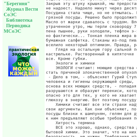
"Берегиня"
Журнал Вести
СоЭС
Библиотека
Периодика
МСоЭС