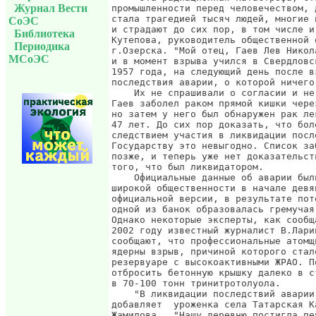
Журнал Вести
СоЭС
Библиотека
Периодика
МСоЭС