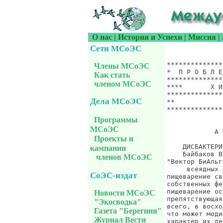
О нас
|
История и Успехи
|
Миссия
|
Сети МСоЭС
*******************************************************************
*  П Р О Б Л Е М Ы  Х И М И Ч Е С К О Й  Б Е З О П А С Н О С Т И  *
*******************************************************************
****       Х И М И Я *  И *  Ж И З Н Ь              ***************
*******************************************************************
**                      Сообщение UCS-INFO.960, 27 января 2003 г. *
*******************************************************************
                                                          Пища наша

            А ТЕПЕРЬ ПОРА ПИТЬ КИСЛОМОЛОЧНОЕ, ЭТО ПОЛЕЗНО

    ДИСБАКТЕРИОЗ - ПРОБЛЕМА ЭНДОЭКОЛОГИЧЕСКАЯ.
    Байбаков В.И., зав. микробиологической лаб. ДГУ ЭПП
"Вектор БиАльгам" ГНЦВБ "Вектор", Новосибирск
     всеядных животных, включая человека, сильно развито "эндогенное"
пищеварение связанное в первую очередь с функционированием
собственных ферментов. У всеядных животных (человека) симбионтное
пищеварение осуществляется уже не в желудке, где кислая среда,
препятствующая развитию микроорганизмов, а в толстой кишке, прежде
всего, в восходящем ее отделе а также в тонком, причем в такой степени,
что может модифицировать работу  генов организма-хозяина или изменять
характер их действия. Следует отметить, что при нарушении равновесных
отношений в системе микробио- хозяин возникает ситуация, когда сигналы
микрофлоры могут играть патофизиологическую роль.
   Число микробных клеток в кишечнике позвоночных может быть очень
большим, порядка 1013-1015, в зависимости от вида животного, что
значительно превышает число собственных клеток организма-хозяина.
Таким образом, совокупность микроорганизмов -  микробиота, вносит не
менее значительную метаболический вклад в организме, чем собственный
геном организма-хозяина. Микрофлора совместно с неперевариваемыми
полисахаридами представляют собой своеобразный энтеросорбент с
огромной адсорбционной емкостью, поэтому большая часть ядов выносится
из организма вместе с кишечным содержимым, даже не вступая в
непосредственный контакт со слизистой. Другая часть токсичных
метаболитов вовлекается в дальнейший ме
Члены МСоЭС
Как стать
членом МСоЭС
Дела МСоЭС
Программы
МСоЭС
Проекты и
кампании
членов МСоЭС
СоЭС-издат
Новости МСоЭС
"Экосводка"
Газета "Берегиня"
Журнал Вести