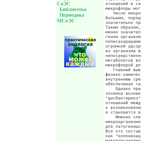
СоЭС
Библиотека
Периодика
МСоЭС