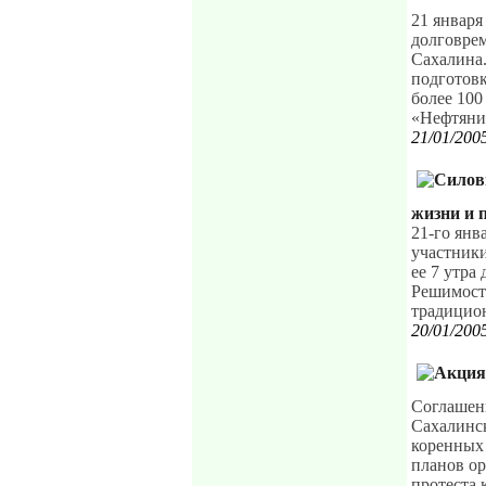
21 января
долговре
Сахалина.
подготовк
более 100
«Нефтяник
21/01/200
жизни и 
21-го янв
участники
ее 7 утра
Решимост
традицион
20/01/200
Соглашен
Сахалинс
коренных
планов ор
протеста 