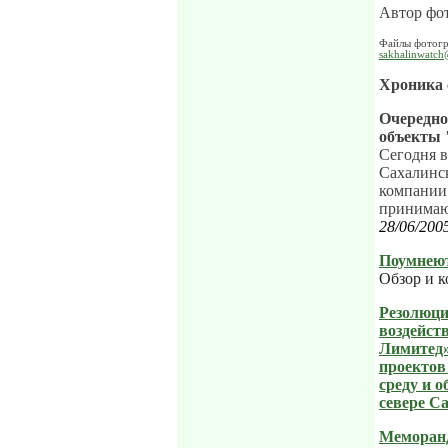
Автор фо
Файлы фотогр
sakhalinwatch
Хроника
Очередно
объекты
Сегодня в
Сахалинск
компании
принимают
28/06/200
Поумнеют
Обзор и к
Резолюци
воздейст
Лимитед»
проектов
среду и 
севере С
Меморанд