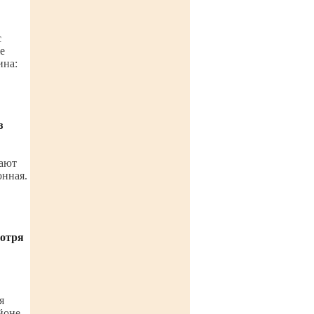
с
е
ина:
з
вают
онная.
мотря
я
йоне.