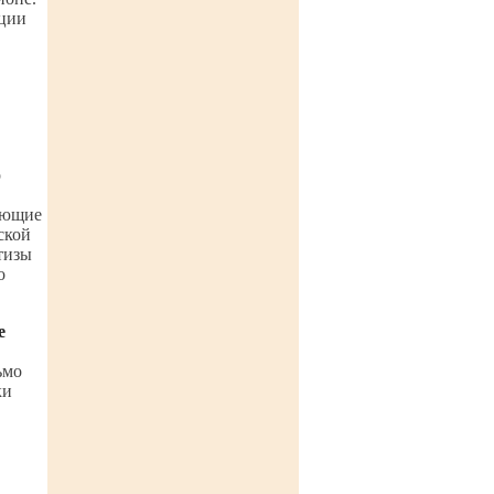
кции
о
ующие
ской
тизы
о
е
ьмо
ки