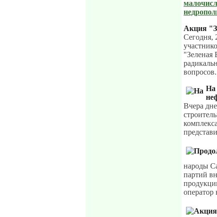
малочисл
недропол
Акция "З
Сегодня, 
участник
"Зеленая
радикальн
вопросов
На
не
Вчера дне
строител
комплекса
представ
народы С
партий вн
продукции
оператор 