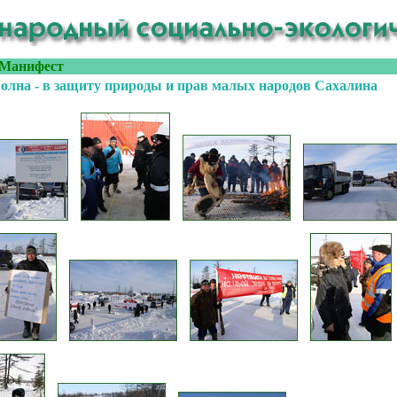
Манифест
волна - в защиту природы и прав малых народов Сахалина