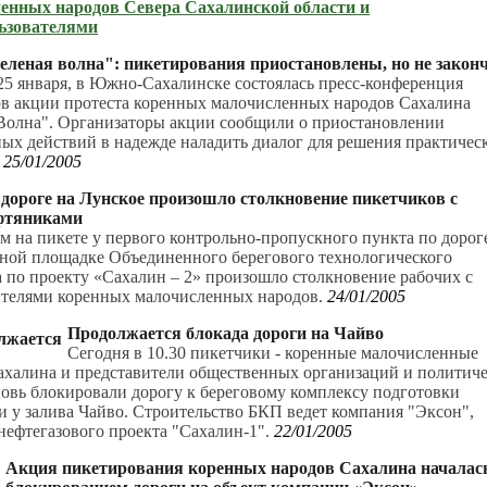
енных народов Севера Сахалинской области и
ьзователями
еленая волна": пикетирования приостановлены, но не закон
25 января, в Южно-Сахалинске состоялась пресс-конференция
ов акции протеста коренных малочисленных народов Сахалина
 Волна". Организаторы акции сообщили о приостановлении
ых действий в надежде наладить диалог для решения практичес
.
25/01/2005
 дороге на Лунское произошло столкновение пикетчиков с
фтяниками
м на пикете у первого контрольно-пропускного пункта по дорог
ьной площадке Объединенного берегового технологического
 по проекту «Сахалин – 2» произошло столкновение рабочих с
ителями коренных малочисленных народов.
24/01/2005
Продолжается блокада дороги на Чайво
Сегодня в 10.30 пикетчики - коренные малочисленные
ахалина и представители общественных организаций и политич
овь блокировали дорогу к береговому комплексу подготовки
 у залива Чайво. Строительство БКП ведет компания "Эксон",
нефтегазового проекта "Сахалин-1".
22/01/2005
Акция пикетирования коренных народов Сахалина началас