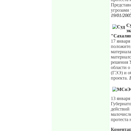
Представ
угрозами 
19/01/200
С
эк
"Сахали
17 январ
положител
материала
материало
решения 
области о
(ГЭЭ) и 
проекта.
13 январ
Губернато
действий
малочисл
протеста 
Комента