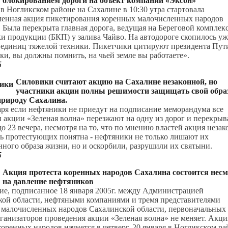
блокированием дороги на объект компании «Эксон»
 в Ногликском районе на Сахалине в 10:30 утра стартовала
менная акция пикетирования коренных малочисленных народов
 Была перекрыта главная дорога, ведущая на Береговой комплек
и продукции (БКП) у залива Чайво. На автодороге скопилось уж
 единиц тяжелой техники. Пикетчики цитируют президента Пут
и, вы должны помнить, на чьей земле вы работаете».
5
Силовики считают акцию на Сахалине незаконной, но
участники акции полны решимости защищать свой обра
природу Сахалина.
аря если нефтяники не приедут на подписание меморандума все
 акции «Зеленая волна» перезжают на одну из дорог и перекры
 до 23 вечера, несмотря на то, что по мнению властей акция незак
ь протестующих понятна - нефтяники не только лишают их
ного образа жизни, но и оскорбили, разрушили их святыни.
5
Акция протеста коренных народов Сахалина состоится нес
на давление нефтяников
ие, подписанное 18 января 2005г. между Администрацией
кой области, нефтяными компаниями и тремя представителями
 малочисленных народов Сахалинской области, первоначальных
ганизаторов проведения акции «Зеленая волна» не меняет. Акци
коренных народов начнется в четверг, 20 января в Ногликском ра