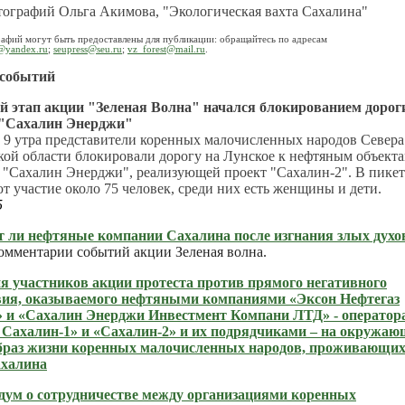
тографий Ольга Акимова, "Экологическая вахта Сахалина"
афий могут быть предоставлены для публикации: обращайтесь по адресам
@yandex.ru
;
seupress@seu.ru
;
vz_forest@mail.ru
.
 событий
й этап акции "Зеленая Волна" начался блокированием дорог
 "Сахалин Энерджи"
 9 утра представители коренных малочисленных народов Севера
ой области блокировали дорогу на Лунское к нефтяным объект
 "Сахалин Энерджи", реализующей проект "Сахалин-2". В пикет
 участие около 75 человек, среди них есть женщины и дети.
5
 ли нефтяные компании Сахалина после изгнания злых духо
омментарии событий акции Зеленая волна.
я участников акции протеста против прямого негативного
вия, оказываемого нефтяными компаниями «Эксон Нефтегаз
 и «Сахалин Энерджи Инвестмент Компани ЛТД» - оператор
 Сахалин-1» и «Сахалин-2» и их подрядчиками – на окружа
образ жизни коренных малочисленных народов, проживающих
ахалина
ум о сотрудничестве между организациями коренных