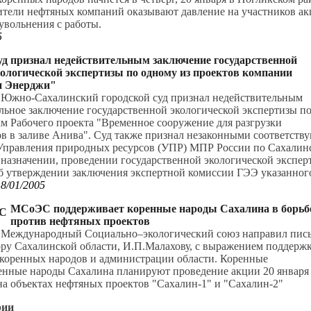
ители нефтяных компаний оказывают давление на участников а
увольнения с работы.
5
уд признал недействительным заключение государственной
ологической экспертизы по одному из проектов компании
н Энерджи"
я Южно-Сахалинский городской суд признал недействительным
ьное заключение государственной экологической экспертизы п
м Рабочего проекта "Временное сооружение для разгрузки
в в заливе Анива". Суд также признал незаконными соответств
Управления природных ресурсов (УПР) МПР России по Сахалин
 назначении, проведении государственной экологической экспер
об утверждении заключения экспертной комиссии ГЭЭ указанног
18/01/2005
МСоЭС поддерживает коренные народы Сахалина в борьб
против нефтяных проектов
я Международный Социально–экологический союз направил пис
ру Сахалинской области, И.П.Малахову, с выражением поддерж
 коренных народов и администрации области. Коренные
енные народы Сахалина планируют проведение акции 20 января
на объектах нефтяных проектов "Сахалин-1" и "Сахалин-2"
рии