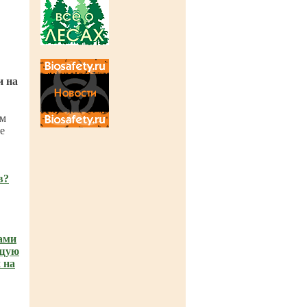
и на
ам
е
в?
ами
ющую
 на