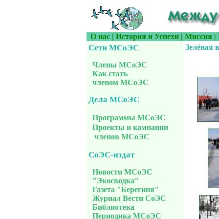
О нас
|
История и Успехи
|
Миссия
|
Сети МСоЭС
Зелёная 
Члены МСоЭС
Как стать
членом МСоЭС
Дела МСоЭС
Программы МСоЭС
Проекты и кампании
членов МСоЭС
СоЭС-издат
Новости МСоЭС
"Экосводка"
Газета "Берегиня"
Журнал Вести СоЭС
Библиотека
Периодика МСоЭС