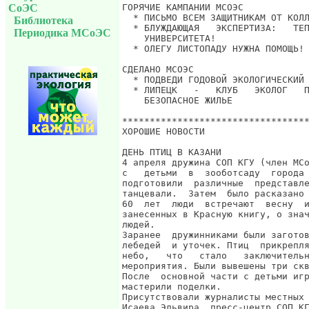
СоЭС
Библиотека
Периодика МСоЭС