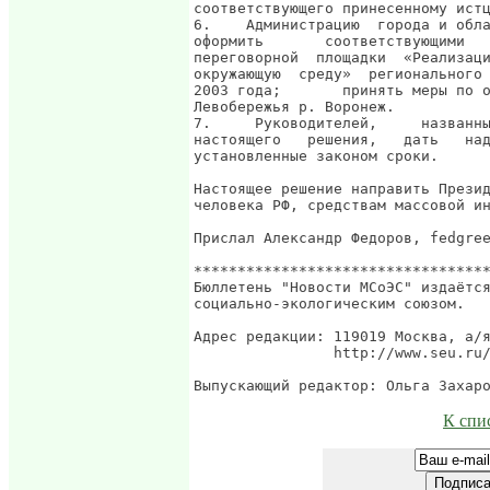
К спи