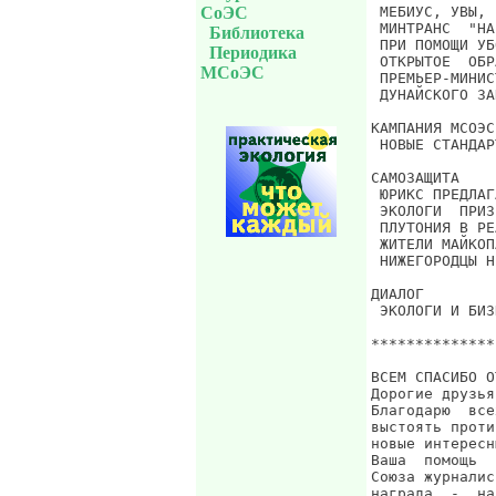
СоЭС
Библиотека
Периодика
МСоЭС