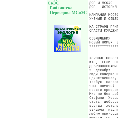
СоЭС
Библиотека
Периодика МСоЭС