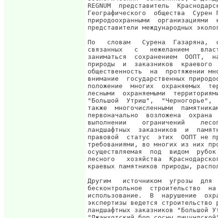
REGNUM  представитель  Краснодарс
Географического  общества  Сурен 
природоохранными  организациями  
представители международных эколог
По   словам   Сурена  Газаряна,  
связанных   с   нежеланием   влас
заниматься  сохранением  ООПТ,  н
природы  и  заказников  краевого 
общественность  на  протяжении мн
внимание  государственных природо
положение  многих  охраняемых  те
лесными  охраняемыми  территориям
"Большой  Утриш",  "Черногорье", 
также  многочисленными  памятника
первоначально  возложена  охрана 
выполнении    ограничений    лесо
ландшафтных  заказников  и  памят
правовой  статус  этих  ООПТ не п
требованиями, во многих из них пр
осуществляемая  под  видом  рубок
лесного   хозяйства  Краснодарско
краевых памятников природы, распол
Другим   источником  угрозы  для 
бесконтрольное  строительство  на
использование.  В  нарушение  охр
экспертизы ведется строительство 
ландшафтных заказников "Большой У
"Джанхотский бор сосны пицундской