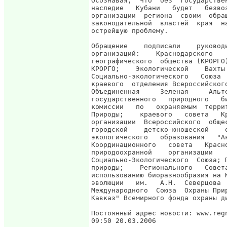
Осознавая,  что  без  государстве
наследие   Кубани   будет   безво
организации  региона  своим  обра
законодательной  властей  края  н
острейшую проблему.

Обращение    подписали    руковод
организаций:    Краснодарского   
географического  общества (КРОРГО
КРОРГО;    Экологической    Вахты
Социально-экологического   Союза 
краевого  отделения Всероссийског
Объединенная     Зеленая     Альт
государственного   природного   б
комиссии   по   охраняемым  терри
Природы;    краевого   совета   К
организации  Всероссийского  обще
городской    детско-юношеской    
экологического   образования   "А
Координационного   совета   Красн
природоохранной    организации   
Социально-Экологического  Союза; 
природы;    Регионального   Совет
использованию биоразнообразия на 
эволюции   им.   А.Н.  Северцова 
Международного  Союза  Охраны При
Кавказ" Всемирного фонда охраны ди
Постоянный адрес новости: www.regn
09:50 20.03.2006
