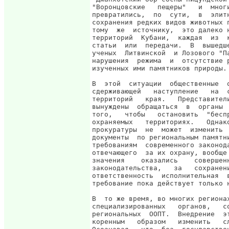
"Воронцовские   пещеры"   и  мног
превратились,  по  сути,  в  элит
сохранения редких видов животных 
тому  же  источнику,  это далеко 
территорий  Кубани,  каждая  из  
статьи  или  передачи.  В  вышедш
ученых  Литвинской  и Лозового "П
нарушения  режима  и  отсутствие 
изученных ими памятников природы.

В  этой  ситуации  общественные  
сдерживающей   наступление   на  
территорий   края.   Представител
вынуждены  обращаться  в  органы 
того,   чтобы   остановить  "бесп
охраняемых   территориях.   Однак
прокуратуры  не  может  изменить 
документы  по региональным памятн
требованиям  современного законод
отвечающего  за их охрану, вообще
значения    оказались    совершен
законодательства,   за   сохранен
ответственность  исполнительная  
требование пока действует только н
В  то же время, во многих региона
специализированных   органов,   с
региональных  ООПТ.  Внедрение  э
коренным   образом   изменить   с