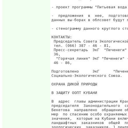
 Пресс-секретарь  ЭкГ  "Печенеги"
 36, 
  "Горячая линия" ЭкГ "Печенеги" 
 46 - 86, 
Подготовлено      ЭкГ      "Печен
Социально-Экологического Союза.

ОХРАНА ДИКОЙ ПРИРОДЫ

В ЗАЩИТУ ООПТ КУБАНИ

В  адрес  главы администрации Кра
председателя  Законодательного  с
Бекетова  направлено  обращение о
мер  по спасению особо охраняемых
значения,  которые на Кубани вклю
ландшафтных  заказников  общей  п
зоологических  заказников, 1 денд