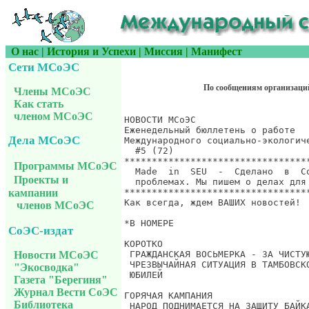
О нас
|
История и Успехи
|
Миссия
|
Манифест
Сети МСоЭС
По сообщениям организаци
Члены МСоЭС
Как стать
членом МСоЭС
Дела МСоЭС
Программы МСоЭС
Проекты и
кампании
членов МСоЭС
СоЭС-издат
Новости МСоЭС
"Экосводка"
Газета "Берегиня"
Журнал Вести СоЭС
Библиотека