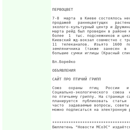
ПЕРВОЦВЕТ

7-8  марта  в Киеве состоялось не
продажей   раннецветущих   растен
эколого-культурный центр и Дружин
марта рейд был проведен в районе 
более  1  тыс. подснежников и цик
Киевский жд-вокзал совместно с тр
11  телеканалов.  Изьято  1600  п
земляничника  (также  занесен  в 
большие сумки иглицы (Красный спис
Вл.Борейко

ОБЪЯВЛЕНИЯ

САЙТ ПРО ПТИЧИЙ ГРИПП

Союз   охраны   птиц   России   и
Социально-экологического  союза  
по птичьему гриппу. На странице с
планируется  публиковать  статьи 
часто  задаваемые вопросы, советы
можно подписаться на электронную р
*********************************
Бюллетень "Новости МСоЭС" издаётся