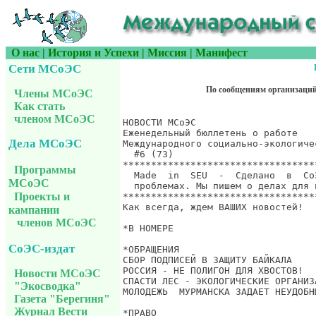
О нас
|
История и Успехи
|
Миссия
|
Манифест
Сети МСоЭС
По сообщениям организаци
Члены МСоЭС
Как стать
членом МСоЭС
Дела МСоЭС
Программы
МСоЭС
Проекты и
кампании
членов МСоЭС
СоЭС-издат
Новости МСоЭС
"Экосводка"
Газета "Берегиня"
Журнал Вести