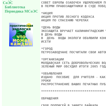
СоЭС
Библиотека
Периодика МСоЭС