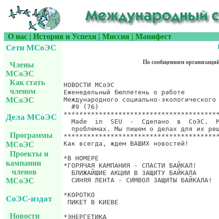
О нас
|
История и Успехи
|
Миссия
|
Манифест
Сети МСоЭС
По сообщениям организаци
Члены
МСоЭС
Как стать
членом
МСоЭС
Дела МСоЭС
Программы
МСоЭС
Проекты и
кампании
членов
МСоЭС
СоЭС-издат
Новости