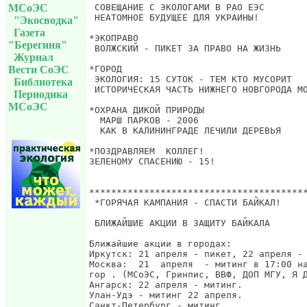
МСоЭС
"Экосводка"
Газета
"Берегиня"
Журнал
Вести СоЭС
Библиотека
Периодика
МСоЭС