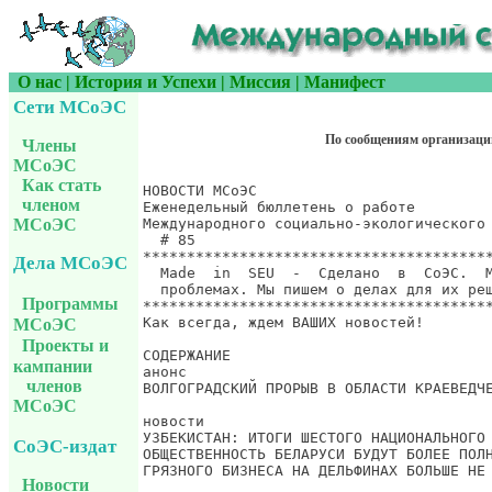
О нас
|
История и Успехи
|
Миссия
|
Манифест
Сети МСоЭС
По сообщениям организаци
Члены
МСоЭС
Как стать
членом
МСоЭС
Дела МСоЭС
Программы
МСоЭС
Проекты и
кампании
членов
МСоЭС
СоЭС-издат
Новости