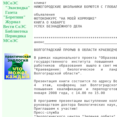
МСоЭС
"Экосводка"
Газета
"Берегиня"
Журнал
Вести СоЭС
Библиотека
Периодика
МСоЭС