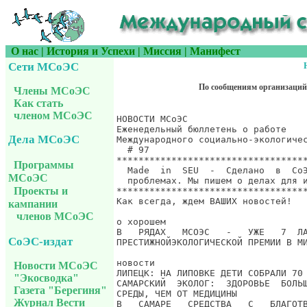
О нас
|
История и Успехи
|
Миссия
|
Манифест
Сети МСоЭС
По сообщениям организаций
Члены МСоЭС
Как стать
членом МСоЭС
Дела МСоЭС
Программы
МСоЭС
Проекты и
кампании
членов МСоЭС
СоЭС-издат
Новости МСоЭС
"Экосводка"
Газета "Берегиня"
Журнал Вести