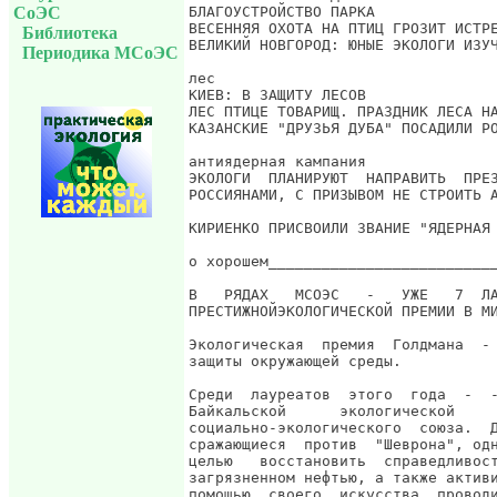
СоЭС
Библиотека
Периодика МСоЭС