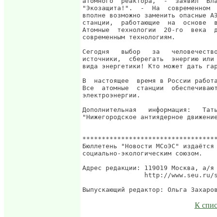
К спи