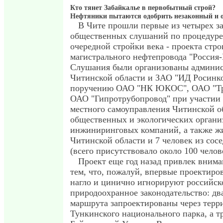
Кто тянет Забайкалье в первобытный строй?
Нефтяники пытаются одобрить незаконный и 
В Чите прошли первые из четырех 
общественных слушаний по процедур
очередной стройки века - проекта стро
магистрального нефтепровода "Россия-
Слушания были организованы админи
Читинской области и ЗАО "ИД Росинк
поручению ОАО "НК ЮКОС", ОАО "Тр
ОАО "Гипротрубопровод" при участии 
местного самоуправления Читинской о
общественных и экологических органи
инжиниринговых компаний, а также ж
Читинской области и 7 человек из сос
(всего присутствовало около 100 челов
Проект еще год назад привлек внима
тем, что, пожалуй, впервые проектиро
нагло и цинично игнорируют российск
природоохранное законодательство: дв
маршрута запроектированы через тер
Тункинского национального парка, а тр