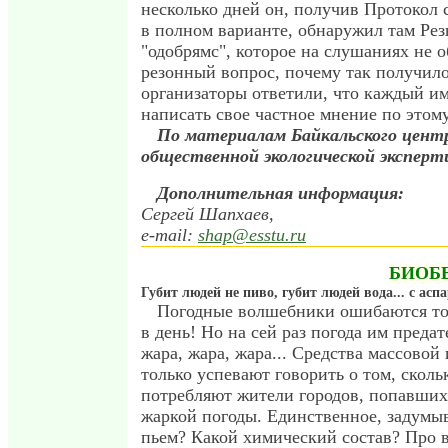
несколько дней он, получив Протокол
в полном варианте, обнаружил там Рез
"одобрямс", которое на слушаниях не 
резонный вопрос, почему так получило
организаторы ответили, что каждый и
написать свое частное мнение по этому
По материалам Байкальского цент
общественной экологической эксперт
Дополнительная информация:
Сергей Шапхаев,
e-mail:
shap@esstu.ru
БИОБ
Губит людей не пиво, губит людей вода... с ас
Погодные волшебники ошибаются тол
в день! Но на сей раз погода им предат
жара, жара, жара... Средства массово
только успевают говорить о том, сколь
потребляют жители городов, попавших
жаркой погоды. Единственное, задумыв
пьем? Какой химический состав? Про в