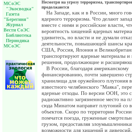
Несмотря на угрозу терроризма, транспортиро
МСоЭС
продолжаются
"Экосводка"
На Западе, как и в России, много го
Газета
ядерного терроризма. Что делают запа
"Берегиня"
Журнал
вместе с ними и российские власти, ч
Вести СоЭС
вероятность хищений ядерных матери
Библиотека
удивитесь, но власти и не думали отка
Периодика
деятельности, повышающей шансы кра
МСоЭС
США, Россия, Япония и Великобритан
транспортируют ядерные материалы и
решения, продолжающие и расширяющи
В России, благодаря американскому
финансированию, почти завершено ст
хранилища для оружейного плутония в
известного челябинского "Маяка", пе
ядерные отходы. По версии ООН, это 
радиоактивно загрязненное место на п
сюда Минатом направит плутоний со в
объектов. Скоро по территории России
помчатся поезда, груженные смертель
грузом, предоставляя злоумышленника
возможности для хищений и диверсий.