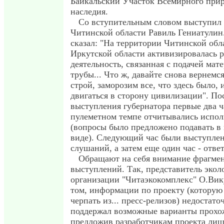
Байкальский Участок Всемирного при
наследия.
Со вступительным словом выступил 
Читинской области Равиль Гениатулин.
сказал: "На территории Читинской обл
Иркутской области активизировалась р
деятельность, связанная с подачей мат
трубы... Что ж, давайте снова вернем
строй, заморозим все, что здесь было, 
двигаться в сторону цивилизации". По
выступления губернатора первые два ч
пулеметном темпе отчитывались испол
(вопросы было предложено подавать в
виде). Следующий час были выступлен
слушаний, а затем еще один час - отве
Обращают на себя внимание фрагме
выступлений. Так, представитель экол
организации "Читаэкокомплекс" О.Вику
том, информации по проекту (которую
черпать из... пресс-релизов) недостато
поддержал возможные варианты прохо
предложив разработчикам проекта лиш