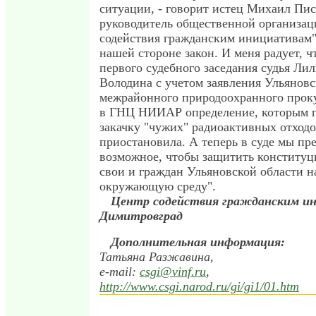
ситуации, - говорит истец Михаил Пис
руководитель общественной организац
содействия гражданским инициативам".
нашей стороне закон. И меня радует, ч
первого судебного заседания судья Ли
Володина с учетом заявления Ульяновс
межрайонного природоохранного прок
в ГНЦ НИИАР определение, которым 
закачку "чужих" радиоактивных отход
приостановила. А теперь в суде мы пр
возможное, чтобы защитить конституц
свои и граждан Ульяновской области 
окружающую среду".
Центр содействия гражданским и
Димитровград
Дополнительная информация:
Татьяна Разжавина,
e-mail:
csgi@vinf.ru
,
http://www.csgi.narod.ru/gi/gi1/01.htm