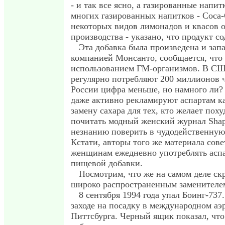
- и так все ясно, а газированные напи
многих газированных напитков - Coca-C
некоторых видов лимонадов и квасов 
производства - указано, что продукт с
Эта добавка была произведена и зап
компанией Монсанто, сообщается, что 
использованием ГМ-организмов. В СШ
регулярно потребляют 200 миллионов 
России цифра меньше, но намного ли?
даже активно рекламируют аспартам к
замену сахара для тех, кто желает поху
почитать модный женский журнал Shap
незнанию поверить в чудодейственную
Кстати, авторы того же материала сов
женщинам ежедневно употреблять аспа
пищевой добавки.
Посмотрим, что же на самом деле ск
широко распространенным заменителем
8 сентября 1994 года упал Боинг-737
заходе на посадку в международном аэ
Питтсбурга. Черный ящик показал, что