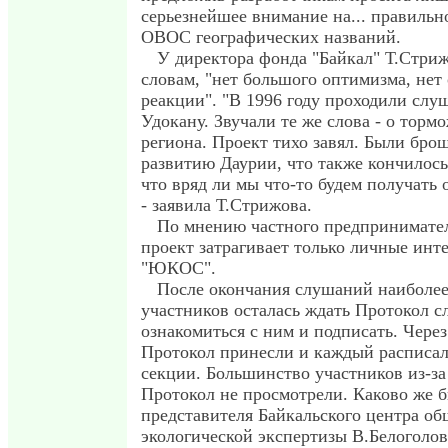
серьезнейшее внимание на... правильн
ОВОС географических названий.
У директора фонда "Байкал" Т.Стриж
словам, "нет большого оптимизма, нет
реакции". "В 1996 году проходили слу
Удокану. Звучали те же слова - о торм
региона. Проект тихо завял. Были бро
развитию Даурии, что также кончилось
что вряд ли мы что-то будем получать 
- заявила Т.Стрижова.
По мнению частного предпринимател
проект затрагивает только личные инт
"ЮКОС".
После окончания слушаний наиболее
участников осталась ждать Протокол 
ознакомиться с ним и подписать. Через
Протокол принесли и каждый расписал
секции. Большинство участников из-за
Протокол не просмотрели. Каково же 
представителя Байкальского центра о
экологической экспертизы В.Белоголово