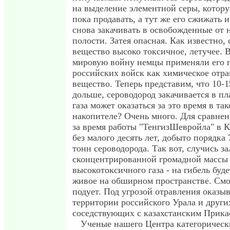
на выделение элементной серы, котору
пока продавать, а тут же его сжижать и
снова закачивать в освобожденные от
полости. Затея опасная. Как известно, 
вещество высоко токсичное, летучее. 
мировую войну немцы применяли его 
российских войск как химическое отр
вещество. Теперь представим, что 10-15
дольше, сероводород закачивается в пл
газа может оказаться за это время в та
накопителе? Очень много. Для сравне
за время работы "ТенгизШевройла" в Ка
без малого десять лет, добыто порядка
тонн сероводорода. Так вот, случись 
сконцентрированной громадной массы
высокотоксичного газа - на гибель буде
живое на обширном пространстве. Смо
подует. Под угрозой отравления оказы
территории российского Урала и други
соседствующих с казахстанским Прика
Ученые нашего Центра категорическ