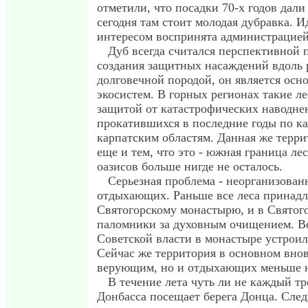
отметили, что посадки 70-х годов дали 
сегодня там стоит молодая дубравка. И
интересом воспринята администрацией
Дуб всегда считался перспективной 
создания защитных насаждений вдоль 
долговечной породой, он является осн
экосистем. В горных регионах такие ле
защитой от катастрофических наводне
прокатившихся в последние годы по к
карпатским областям. Данная же терр
еще и тем, что это - южная граница ле
оазисов больше нигде не осталось.
Серьезная проблема - неорганизован
отдыхающих. Раньше все леса принад
Святогорскому монастырю, и в Святог
паломники за духовным очищением. В
Советской власти в монастыре устроил
Сейчас же территория в основном вно
верующим, но и отдыхающих меньше н
В течение лета чуть ли не каждый т
Донбасса посещает берега Донца. Сле