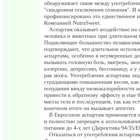
обнаруживает связи между употреблен
"синдромом отключения сознания". И 
профинансировано это единственное 
Компанией NutraSweet.
Аспартам оказывает воздействие на 
человека и животных при длительном 
Подавляющее большинство независимы
подтверждают, что длительное исполь
аспартама, особенно в неумеренных до
вызывать головную боль, мигрень, зво
аллергию, депрессию, бессонницу, а у
рак мозга. Употребление аспартама лю
страдающими повышенным весом, как 
похудания ввиду низкокалорийности а
привести к обратному эффекту и еще 
массы тела в последующем, так как ест
конечном итоге он вызывает аппетит.
В Евросоюзе аспартам применяется 
и полностью запрещен к использовани
питании до 4-х лет (Директива 94/35/E
Отказаться от употребления аспартам