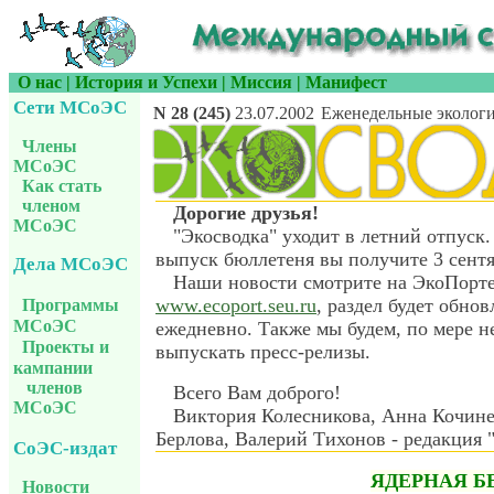
О нас
|
История и Успехи
|
Миссия
|
Манифест
Сети МСоЭС
N 28 (245)
23.07.2002
Еженедельные экологи
Члены
МСоЭС
Как стать
членом
Дорогие друзья!
МСоЭС
"Экосводка" уходит в летний отпус
выпуск бюллетеня вы получите 3 сентя
Дела МСоЭС
Наши новости смотрите на ЭкоПорт
www.ecoport.seu.ru
, раздел будет обнов
Программы
МСоЭС
ежедневно. Также мы будем, по мере н
Проекты и
выпускать пресс-релизы.
кампании
членов
Всего Вам доброго!
МСоЭС
Виктория Колесникова, Анна Кочине
Берлова, Валерий Тихонов - редакция 
СоЭС-издат
ЯДЕРНАЯ Б
Новости