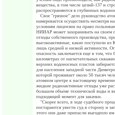
вещества, в том числе цезий-137 и стр
распространяются в глубинных водоно
Свое "грязное" дело руководство ато
намеревается осуществить несмотря на 
условиям лицензии на право пользова
НИИАР может захоранивать на своем п
отходы собственного производства, пр
высокоактивные, какие поступили из К
лишь средней и низкой активности. О
опасность заключается еще в том, что 
километрах от нагнетательных скважи
верхних водоносных пластов забираетс
для населения западной части Димитро
которой проживает около 50 тысяч чел
атомном центре к настоящему времени
жидкие радиоактивные отходы уже рас
большом объеме технической воды и 
подходящий момент для закачки.
"Скорее всего, в ходе судебного про
постараются увести суд в сторону и за
этого они даже припасли выгодную им