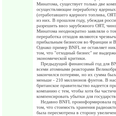
Минатома, существует только две ком
осуществляющие переработку ядерных
(отработавшего ядерного топлива, ОЯТ
из них. В прошлом году, убеждая росс
разрешить ввоз зарубежного ОЯТ, чин
Минатома неоднократно заявляли о том
переработка отходов являются чрезвыч
прибыльным бизнесом во Франции и В
Однако пример BNFL не оставляет ник
том, что "отходный бизнес" не выдерж
экономической критики.
Предыдущий финансовый год для B
всеми атомными реакторами Великобр
закончился потерями, но их сумма был
меньше - 210 миллионов фунтов. В на
британское правительство надеется пр
компанию с тем, чтобы хотя бы частич
компенсировать убытки для государст
Недавно BNFL проинформировала пр
том, что стоимость хранения радиоакт
была пересмотрена в сторону увеличен