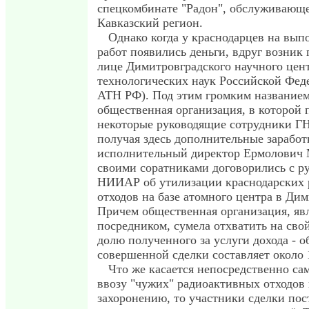
спецкомбинате "Радон", обслуживающ
Кавказский регион.
Однако когда у краснодарцев на вып
работ появились деньги, вдруг возник
лице Димитровградского научного цен
технологических наук Российской Фе
АТН РФ). Под этим громким названием
общественная организация, в которой 
некоторые руководящие сотрудники 
получая здесь дополнительные заработк
исполнительный директор Ермолович М
своими соратниками договорились с р
НИИАР об утилизации краснодарских
отходов на базе атомного центра в Дим
Причем общественная организация, яв
посредником, сумела отхватить на сво
долю полученного за услуги дохода - 
совершенной сделки составляет около 
Что же касается непосредственно са
ввозу "чужих" радиоактивных отходов
захоронению, то участники сделки пос