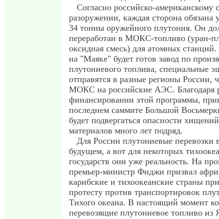
Согласно российско-американскому 
разоружении, каждая сторона обязана 
34 тонны оружейного плутония. Он до
переработан в МОКС-топливо (уран-п
оксидная смесь) для атомных станций. 
на "Маяке" будет готов завод по произ
плутониевого топлива, специальные э
отправятся в разные регионы России, 
МОКС на российские АЭС. Благодаря 
финансировании этой программы, при
последнем саммите Большой Восьмерки
будет подвергаться опасности хищени
материалов много лет подряд.
Для России плутониевые перевозки в
будущем, а вот для некоторых тихооке
государств они уже реальность. На пр
премьер-министр Фиджи призвал афри
карибские и тихоокеанские страны пр
протесту против транспортировок плут
Тихого океана. В настоящий момент ко
перевозящие плутониевое топливо из 