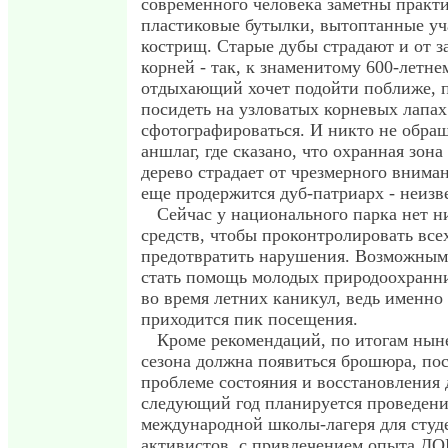
современного человека заметны практ
пластиковые бутылки, вытоптанные уч
кострищ. Старые дубы страдают и от 
корней - так, к знаменитому 600-летн
отдыхающий хочет подойти поближе, п
посидеть на узловатых корневых лапах
сфотографироваться. И никто не обра
аншлаг, где сказано, что охранная зона 
дерево страдает от чрезмерного вниман
еще продержится дуб-патриарх - неизв
Сейчас у национального парка нет н
средств, чтобы проконтролировать все
предотвратить нарушения. Возможным
стать помощь молодых природоохранни
во время летних каникул, ведь именно 
приходится пик посещения.
Кроме рекомендаций, по итогам нын
сезона должна появиться брошюра, по
проблеме состояния и восстановления 
следующий год планируется проведен
международной школы-лагеря для студ
активистов, с привлечением опыта ДОП