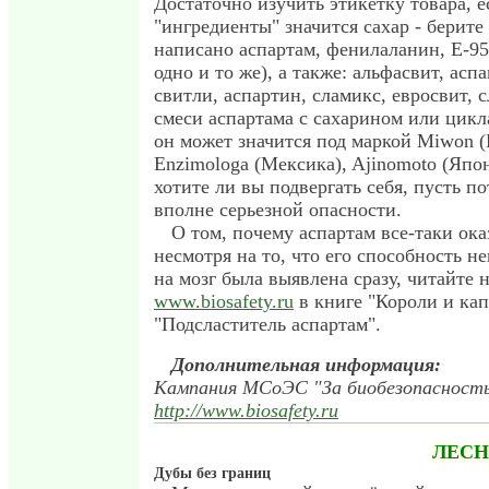
Достаточно изучить этикетку товара, е
"ингредиенты" значится сахар - берите
написано аспартам, фенилаланин, E-951
одно и то же), а также: альфасвит, асп
свитли, аспартин, сламикс, евросвит, с
смеси аспартама с сахарином или цикл
он может значится под маркой Miwon 
Enzimologa (Мексика), Ajinomoto (Япон
хотите ли вы подвергать себя, пусть п
вполне серьезной опасности.
О том, почему аспартам все-таки ока
несмотря на то, что его способность н
на мозг была выявлена сразу, читайте н
www.biosafety.ru
в книге "Короли и кап
"Подсластитель аспартам".
Дополнительная информация:
Кампания МСоЭС "За биобезопасность
http://www.biosafety.ru
ЛЕСН
Дубы без границ