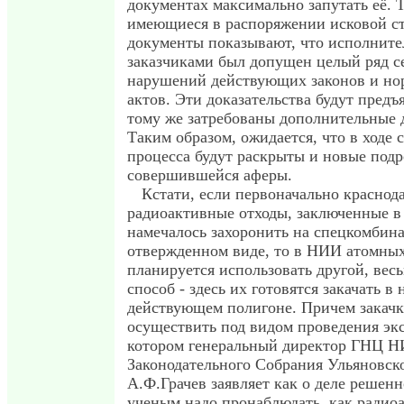
документах максимально запутать её. 
имеющиеся в распоряжении исковой с
документы показывают, что исполните
заказчиками был допущен целый ряд с
нарушений действующих законов и н
актов. Эти доказательства будут предъ
тому же затребованы дополнительные 
Таким образом, ожидается, что в ходе 
процесса будут раскрыты и новые под
совершившейся аферы.
Кстати, если первоначально краснод
радиоактивные отходы, заключенные в 
намечалось захоронить на спецкомбина
отвержденном виде, то в НИИ атомных
планируется использовать другой, вес
способ - здесь их готовятся закачать в 
действующем полигоне. Причем закачк
осуществить под видом проведения эк
котором генеральный директор ГНЦ Н
Законодательного Собрания Ульяновск
А.Ф.Грачев заявляет как о деле решен
ученым надо пронаблюдать, как радио