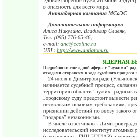
Удовлетворение нужд атомной индуст
в опасность для всего мира.
Антиядерная кампания МСоЭС
Дополнительная информация:
Алиса Никулина, Владимир Сливяк,
Тел: (095) 776-65-46,
e-mail:
anc@ecoline.ru
URL:
http://www.antiatom.ru
ЯДЕРНАЯ Б
Подробности еще одной аферы с "чужими" ра
отходами откроются в ходе судебного процесса
24 июля в Димитровграде (Ульяновск
начинается судебный процесс, связанн
территорию области "чужих" радиоакт
Городскому суду предстоит вынести р
нескольким исковым требованиям, преж
признании действий по ввозу такого 
"подарка" незаконными.
В числе ответчиков - Димитровградс
исследовательский институт атомных 
(сокращенно - ГНЦ НИИАР) и местная