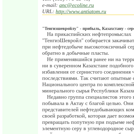
e-mail:
anc@ecoline.ru
URL:
http://www.antiatom.ru
"Тенгизшевройлу" - прибыль, Казахстану - се
На прикаспийских нефтепромыслах
"ТенгизШевройл" собирается закачива
при нефтедобыче высокотоксичный се
обратно в добычные пласты.
Не применявшийся ранее ни на терр
ни в суверенном Казахстане подобного
избавления от сернистого соединения
последствиями. Так считают опытные
Национального центра по комплексной
минерального сырья Республики Казах
Недавно группа специалистов этого
побывала в Актау с благой целью. Он
представителей нефтедобывающих ком
своей разработкой, которая дает возмо
превращать попутную при подъеме неф
элементную серу в углеводородное сыр