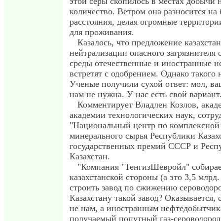
этой серы скопилось в местах добычи 
количество. Ветром она разносится на
расстояния, делая огромные территор
для проживания.
Казалось, что предложение казахста
нейтрализации опасного загрязнителя
среды отечественные и иностранные 
встретят с одобрением. Однако такого
Ученые получили сухой ответ: мол, ва
нам не нужна. У нас есть свой вариант
Комментирует Владлен Козлов, акад
академии технологических наук, сотр
"Национальный центр по комплексной
минерального сырья Республики Казахс
государственных премий СССР и Респ
Казахстан.
"Компания "ТенгизШевройл" собирае
казахстанской стороны (а это 3,5 млрд.
строить завод по сжижению сероводоро
Казахстану такой завод? Оказывается, 
не нам, а иностранным нефтедобытчик
получаемый попутный газ-сероводород