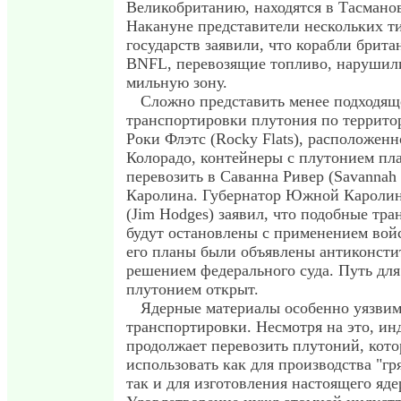
Великобританию, находятся в Тасмано
Накануне представители нескольких т
государств заявили, что корабли брит
BNFL, перевозящие топливо, нарушили
мильную зону.
Сложно представить менее подходящ
транспортировки плутония по террит
Роки Флэтс (Rocky Flats), расположенн
Колорадо, контейнеры с плутонием пл
перевозить в Саванна Ривер (Savannah
Каролина. Губернатор Южной Кароли
(Jim Hodges) заявил, что подобные тр
будут остановлены с применением войс
его планы были объявлены антиконст
решением федерального суда. Путь для
плутонием открыт.
Ядерные материалы особенно уязвим
транспортировки. Несмотря на это, ин
продолжает перевозить плутоний, кот
использовать как для производства "гр
так и для изготовления настоящего яд