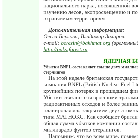
национального парка, посвященной во
изучению лесов, экопросвещению и п
охраняемым территориям.
Дополнительная информация:
Ольга Берлова, Владимир Захаров,
e-mail:
berezin@bakhmat.org
(временный
http://oaks.forest.ru
ЯДЕРНАЯ Б
Убытки BNFL составляют свыше двух миллиа
стерлингов
На этой неделе британская государст
компания BNFL (British Nuclear Fuel Lt
крупнейших потерях в прошедшем фин
Убытки связаны с возросшими тратами
радиоактивных отходов и более ранни
планировалось, закрытием двух атомн
типа МАГНОКС. Как сообщает британс
общая сумма убытков компании состави
миллиардов фунтов стерлингов.
Напомним, что во всем мире, помим