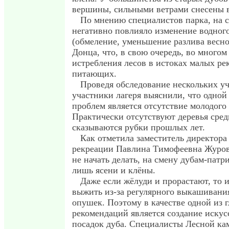
вершины, сильными ветрами снесены 
По мнению специалистов парка, на с
негативно повлияло изменение водног
(обмеление, уменьшение разлива весно
Донца, что, в свою очередь, во многом
истребления лесов в истоках малых рек
питающих.
Проведя обследование нескольких уч
участники лагеря выяснили, что одной
проблем является отсутствие молодого
Практически отсутствуют деревья средн
сказываются рубки прошлых лет.
Как отметила заместитель директора
рекреации Павлина Тимофеевна Журова
не начать делать, на смену дубам-патр
лишь ясени и клёны.
Даже если жёлуди и прорастают, то 
выжить из-за регулярного выкашивани
опушек. Поэтому в качестве одной из 
рекомендаций является создание иску
посадок дуба. Специалисты Лесной к