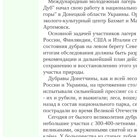
Международный молодёжный лагерь 
Дуб" начал свою работу в национальн
горы" в Донецкой области Украины. О
эколого-культурный центр Бахмат и М
Артемовск.
Основной задачей участников лагеря
России, Финляндии, США и Италии ст
состояния дубрав на левом берегу Сев
итогам обследования должны быть раз
рекомендации и дальнейший план дей
сохранению и восстановлению этого у
участка природы.
Дубравы Донетчины, как и всей лес
России и Украины, на протяжении сто
испытывали сильнейший прессинг со 
- их и рубили, и выжигали; леса, воше
назад в состав национального парка, с
пострадали во время Великой Отечест
Сегодня от былого великолепия дубр
небольшие участки с 300-400-летними 
великанами, окруженными свитой из я
клёна. У большинства из старых дубо