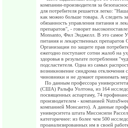
компании-производителя за безопаснос
для потребителя решается легко: "Наша
как можно больше товара. А следить за
обязанность управления питания и ле
препаратов", - говорит высокопоставл
Monsanto, Фил Энджелл. В это самое 
питания и лекарственных препаратов
Организации по защите прав потреби
ежегодно поступают сотни жалоб на у
здоровья в результате потребления "чуд
подсластителя. Одна из самых распрос
возникновение синдрома отключения с
чиновники и не думают принимать ме
По данным профессора университета
(США) Ральфа Уолтона, из 164 исслед
посвященных аспартаму, 74 профинан
производителем - компанией NutraSwee
компанией Монсанто). А данные проф
университета штата Миссисипи Рассел
категоричнее: из более чем 500 исслед
проанализированных им в своей работе