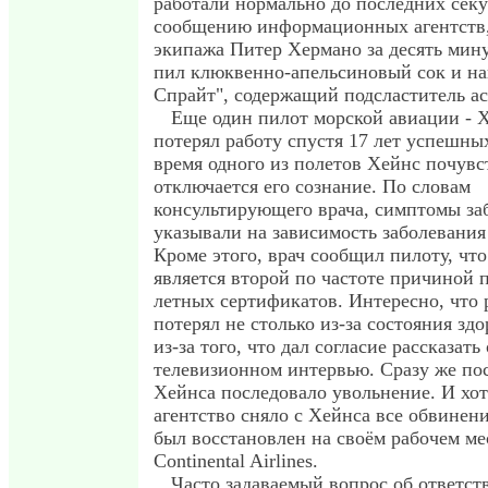
работали нормально до последних секу
сообщению информационных агентств
экипажа Питер Хермано за десять мин
пил клюквенно-апельсиновый сок и на
Спрайт", содержащий подсластитель ас
Еще один пилот морской авиации - 
потерял работу спустя 17 лет успешны
время одного из полетов Хейнс почувс
отключается его сознание. По словам
консультирующего врача, симптомы за
указывали на зависимость заболевания
Кроме этого, врач сообщил пилоту, что
является второй по частоте причиной 
летных сертификатов. Интересно, что 
потерял не столько из-за состояния здо
из-за того, что дал согласие рассказат
телевизионном интервью. Сразу же пос
Хейнса последовало увольнение. И хо
агентство сняло с Хейнса все обвинени
был восстановлен на своём рабочем ме
Continental Airlines.
Часто задаваемый вопрос об ответст