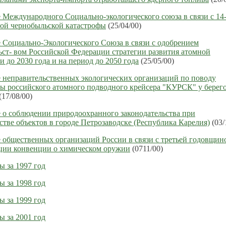
 Международного Социально-экологического союза в связи с 14
ой чернобыльской катастрофы
(25/04/00)
 Социально-Экологического Союза в связи с одобрением
ст- вом Российской Федерации стратегии развития атомной
и до 2030 года и на период до 2050 года
(25/05/00)
 неправительственных экологических организаций по поводу
ы российского атомного подводного крейсера "КУРСК" у берег
(17/08/00)
 о соблюдении природоохранного законодательства при
стве объектов в городе Петрозаводске (Республика Карелия)
(03/
 общественных организаций России в связи с третьей годовщин
ции конвенции о химическом оружии
(0711/00)
 за 1997 год
 за 1998 год
 за 1999 год
 за 2001 год