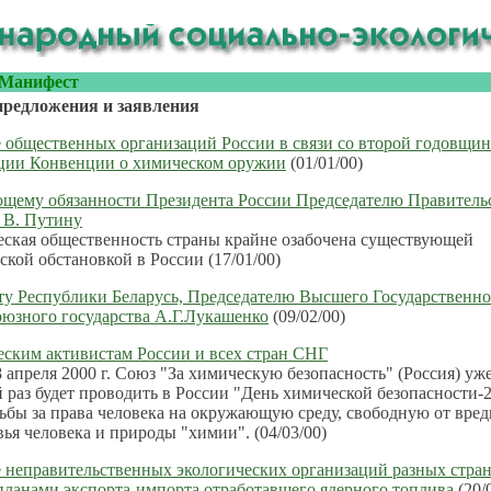
Манифест
предложения и заявления
 общественных организаций России в связи со второй годовщи
ции Конвенции о химическом оружии
(01/01/00)
щему обязанности Президента России Председателю Правитель
 В. Путину
еская общественность страны крайне озабочена существующей
ской обстановкой в России (17/01/00)
ту Республики Беларусь, Председателю Высшего Государственно
юзного государства А.Г.Лукашенко
(09/02/00)
ским активистам России и всех стран СНГ
8 апреля 2000 г. Союз "За химическую безопасность" (Россия) уже
 раз будет проводить в России "День химической безопасности-
рьбы за права человека на окружающую среду, свободную от вре
вья человека и природы "химии". (04/03/00)
 неправительственных экологических организаций разных стра
 планами экспорта-импорта отработавшего ядерного топлива
(20/