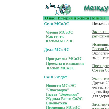
О нас
|
История и Успехи
|
Миссия
|
Сети МСоЭС
Письма, 
Заявление
Члены МСоЭС
ратифика
Как стать
членом МСоЭС
Исполняю
России В.
Дела МСоЭС
Экологич
экологиче
Программы МСоЭС
Проекты и кампании
Президен
членов МСоЭС
Совета Со
СоЭС-издат
Экологиче
Друзья, 2
Новости МСоЭС
четвертый
"Экосводка"
- день бо
Газета "Берегиня"
для здоро
Журнал Вести СоЭС
Библиотека
Заявление
Периодика МСоЭС
в связи с