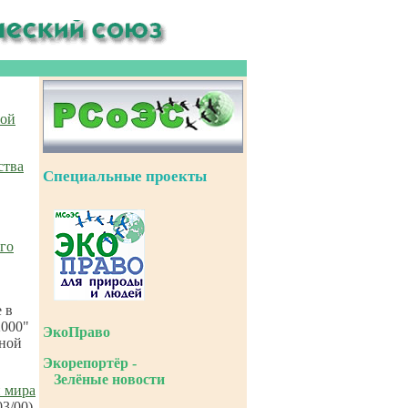
ной
ства
Специальные проекты
го
 в
2000"
ЭкоПраво
дной
Экорепортёр -
Зелёные новости
н мира
03/00)