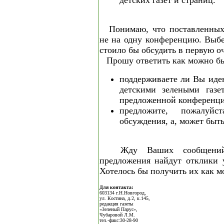
детских газет и страниц.
Понимаю, что поставленных
не на одну конференцию. Выбе
стоило бы обсудить в первую о
Прошу ответить как можно бы
поддерживаете ли Вы иде
детскими зелеными газе
предложенной конференци
предложите, пожалуй
обсуждения, а, может быть
Жду Ваших сообщений
предложения найдут отклики у
Хотелось бы получить их как м
Для контакта:
603134 г.Н.Новгород,
ул. Костина, д.2, к.145,
редакция газеты
«Зеленый Парус»,
Чубаровой Л.М.
тел.-факс:30-28-90