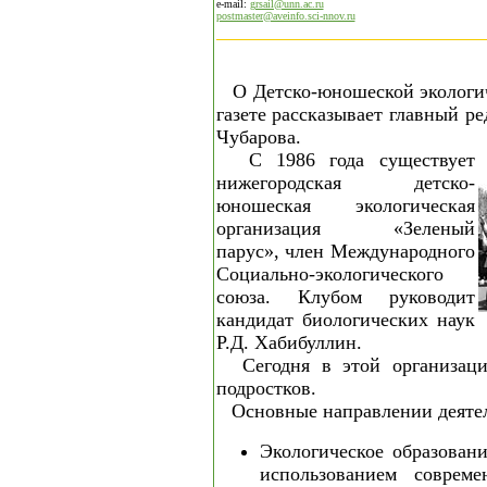
e-mail:
grsail@unn.ac.ru
postmaster@aveinfo.sci-nnov.ru
О Детско-юношеской экологи
газете рассказывает главный р
Чубарова.
С 1986 года существует
нижегородская детско-
юношеская экологическая
организация «Зеленый
парус», член Международного
Социально-экологического
союза. Клубом руководит
кандидат биологических наук
Р.Д. Хабибуллин.
Сегодня в этой организац
подростков.
Основные направлении деятел
Экологическое образован
использованием соврем