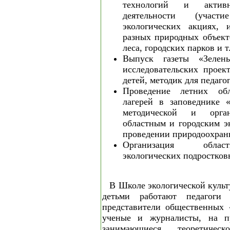
технологий и активн
деятельности (учас
экологических акциях, 
разных природных объекто
леса, городских парков и т.
Выпуск газеты «Зелен
исследовательских проек
детей, методик для педаго
Проведение летних обл
лагерей в заповеднике 
методической и орга
областным и городским э
проведении природоохран
Организация облас
экологических подростков
В Школе экологической культ
детьми работают педагоги
представители общественных 
ученые и журналисты, на п
занимающиеся теоретичес