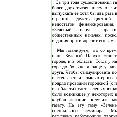
За три года существования г
более двух тысяч писем от чи
выпускать ее хотя бы два раза 
страниц, сделать цветной. 
недостаток финансирования
«3еленый парус» практи
общественных началах, поско
издания противоречит его замы
Мы планируем, что со врем
наш «Зеленый Парус» стане
городе, и в области. Тогда у 
гораздо больше и чаще узнава
друга. Чтобы стимулировать по
и стенгазет, и компьютерных 
подряд проводим городской (с
из области) слет зеленых юнк
было возникшее у некоторых ш
клубов желание получить кон
газету. На эту тему «Зелен
специальных семинара. М
регулярно работающую творч