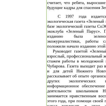
считает, что ребята, выросши
будущие кадры для спасения Зе
С 1997 года издается
экологическая газета «Зеленый
базе экологической газеты СоЭ
экоклуба «Зеленый Парус». 
изданию была зеленоп
экожурналистики, работы 
положили начало изданию этой 
Руководит газетой «Зелен
взрослый, профессиональный ж
стажем работы в молодежной 
Чубарова. Газета выходит раз 
и для детей Нижнего Новг
рассказывает об опыте органи
других экологических г
информационное обеспечение
деятельности школьников Ни
занимается нравственным вос
этого года, при помощи своей 
начал вовлекать в свои э