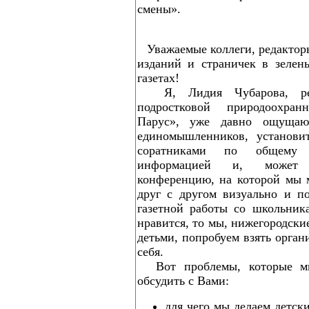
смены».
Уважаемые коллеги, редактор
изданий и страничек в зелен
газетах!
Я, Лидия Чубарова, ре
подростковой природоохра
Парус», уже давно ощущаю
единомышленников, установи
соратниками по общему д
информацией и, может б
конференцию, на которой мы 
друг с другом визуально и п
газетной работы со школьник
нравится, то мы, нижегородски
детьми, попробуем взять орган
себя.
Вот проблемы, которые м
обсудить с Вами:
для чего мы делаем детски