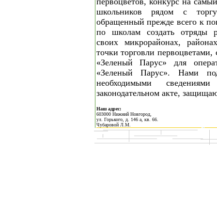
первоцветов, конкурс на самы
школьников рядом с торгу
обращенный прежде всего к по
по школам создать отряды р
своих микрорайонах, района
точки торговли первоцветами, 
«Зеленый Парус» для опер
«Зеленый Парус». Нами по
необходимыми сведениям
законодательном акте, защища
Наш адрес:
603000 Нижний Новгород,
ул. Горького, д. 146 а, кв. 66.
Чубаровой Л.М.