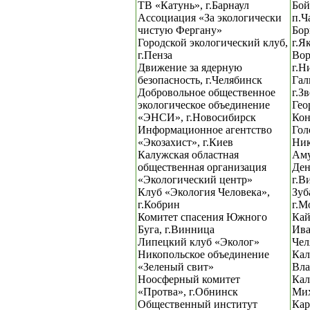
ТВ «Катунь», г.Барнаул
Бой
Ассоциация «За экологически
п.Ч
чистую Фергану»
Бор
Городской экологический клуб,
г.Я
г.Пенза
Вор
Движение за ядерную
г.Н
безопасность, г.Челябинск
Гал
Добровольное общественное
г.З
экологическое объединение
Гео
«ЭНСИ», г.Новосибирск
Кон
Информационное агентство
Гол
«Экозахист», г.Киев
Ник
Калужская областная
Ам
общественная организация
Ден
«Экологический центр»
г.В
Клуб «Экология Человека»,
Зуб
г.Кобрин
г.М
Комитет спасения Южного
Кай
Буга, г.Винница
Ива
Липецкий клуб «Эколог»
Чел
Никопольское объединение
Кал
«Зеленый свит»
Вла
Ноосферный комитет
Кал
«Протва», г.Обнинск
Мих
Общественный институт
Кар