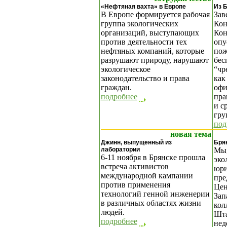
«Нефтяная вахта» в Европе
Из Б
В Европе формируется рабочая
Зав
группа экологических
Кон
организаций, выступающих
Кон
против деятельности тех
опу
нефтяных компаний, которые
пож
разрушают природу, нарушают
бес
экологическое
“чр
законодательство и права
как
граждан.
офи
подробнее
пра
и с
гру
под
новая тема
Джинн, выпущенный из
Бря
лаборатории
Мы,
6-11 ноября в Брянске прошла
эко
встреча активистов
юри
международной кампании
пре
против применения
Цен
технологий генной инженерии
Зап
в различных областях жизни
кол
людей.
Шта
подробнее
нед