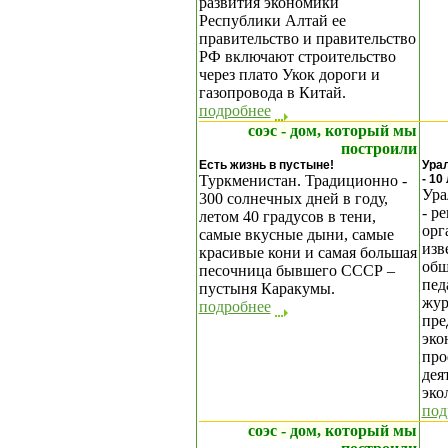
развития экономики
Республики Алтай ее
правительство и правительство
РФ включают строительство
через плато Укок дороги и
газопровода в Китай.
подробнее
соэс - дом, который мы
построили
Есть жизнь в пустыне!
Ура
Туркменистан. Традиционно -
- 10
Ура
300 солнечных дней в году,
- р
летом 40 градусов в тени,
орг
самые вкусные дыни, самые
изв
красивые кони и самая большая
общ
песочница бывшего СССР –
пед
пустыня Каракумы.
жур
подробнее
пре
эко
про
дея
эко
под
соэс - дом, который мы