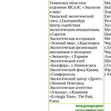
Тюменское областное
Мих
отделение МСоЭС «Экология
Hol
и мир»
Хор
Уральский экологический
Евг
союз, г.Екатеринбург
Рес
Центр содействия
Хус
экологическим инициативам,
Мух
г.Саратов
Цып
Экологическая ассоциация
Мит
«Зеленый мир», г.Красноярск
Чер
Экологическая организация
г.З
школьников и молодежи
Чер
«Экоцентр», г.Харьков
Але
Экологический клуб
Шпу
«Биосфера», г.Лениногорск
г.Г
Экологический фонд Крыма,
Юрь
г.Симферополь
г.У
Экологический центр «Дронт»,
г.Нижний Новгород
Экологическое агентство
«Альтаир», г.Кишинев
«Ecologia Trust», The Park,
Forres
международное
сотрудничество