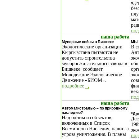
яде
без
плу
мат
рад
под
наша работа
Мусорные войны в Бишкеке
МЫ 
Экологические организации
В с
Кыргызстана пытаются не
Алт
допустить строительства
эко
мусоросжигательного завода в
общ
Бишкеке, сообщает
орг
Молодежное Экологическое
эко
Движение «БИОМ».
сов
подробнее
фил
век
под
наша работа
Автомагистралью – по природному
наследию?
“Дро
Над одним из объектов,
Дес
включенных в Список
198
Всемирного Наследия, нависла
эко
угроза уничтожения. В планы
под