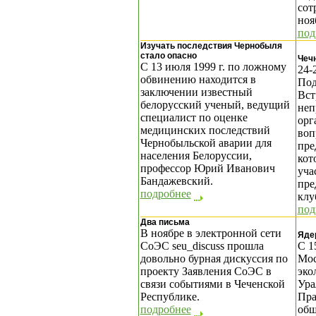
сот
ноя
под
Изучать последствия Чернобыля
стало опасно
Чечн
С 13 июля 1999 г. по ложному
24-
обвинению находится в
Под
заключении известный
Вст
белорусский ученый, ведущий
неп
специалист по оценке
орг
медицинских последствий
воп
Чернобыльской аварии для
пре
населения Белоруссии,
кот
профессор Юрий Иванович
уча
Бандажевский.
пре
подробнее
клу
под
Два письма
В ноябре в электронной сети
Яде
СоЭС seu_discuss прошла
С 1
довольно бурная дискуссия по
Мос
проекту Заявления СоЭС в
эко
связи событиями в Чеченской
Ура
Республике.
Пра
подробнее
общ