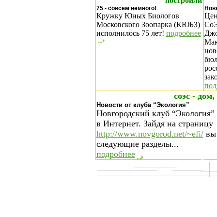
построили
75 - совсем немного!
Нов
Кружку Юных Биологов
Цен
Московского Зоопарка (КЮБЗ)
СоЭ
исполнилось 75 лет!
подробнее
Джо
Мак
нов
бюл
рос
зак
под
соэс - дом
Новости от клуба “Экология”
Новгородский клуб “Экология”
в Интернет. Зайдя на страницу
http://www.novgorod.net/~efi/
вы 
следующие разделы...
подробнее