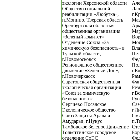
экологии Херсонской области
Але
Общество социальной
Лал
реабилитации «Любутка»,
г.К
п.Монино, Тверская область
Маз
Оренбургская областная
Арм
общественная организация
Мар
«Зеленый комитет»
Вор
Отделение Союза «За
Мои
химическую безопасность» в
Вла
Тульской области,
Пет
г.Новомосковск
Фед
Региональное общественное
Пол
движение «Зеленый Дон»,
г.Е
г.Новочеркасск
Рам
Саратовская общественная
Фан
экологическая организация
Рез
«Союз за химическую
г.В
безопасность»
Рус
Сергиево-Посадское
Саз
Экологическое общество
г.Л
Союз Защиты Арала и
Сми
Амударьи, г.Нукус
п.Т
Тамбовское Зеленое Движение
Сте
Тольяттинское городское
Бор
отделение СоЭС
Фед