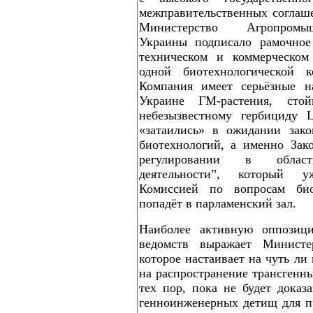
межправительственных соглаше
Министерство Агропромы
Украины подписало рамочное
техническом и коммерческом
одной биотехнологической к
Компания имеет серьёзные н
Украине ГМ-растения, ст
небезызвестному гербициду L
«затаились» в ожидании зако
биотехнологий, а именно Зак
регулировании в област
деятельности”, который 
Комиссией по вопросам био
попадёт в парламенский зал.
Наиболее активную оппозиц
ведомств выражает Министер
которое настаивает на чуть ли
на распространение трансгенны
тех пор, пока не будет доказ
генноинженерных детищ для п