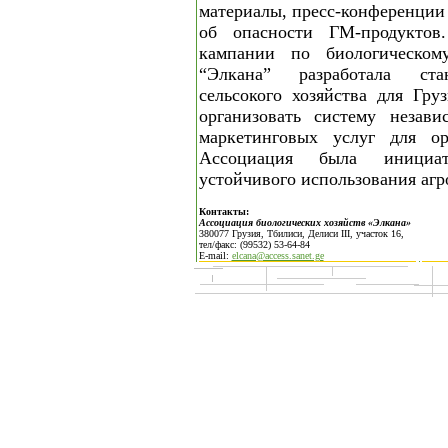
материалы, пресс-конференции
об опасности ГМ-продуктов
кампании по биологическому
“Элкана” разработала ста
сельсокого хозяйства для Гру
организовать систему незав
маркетинговых услуг для ор
Ассоциация была инициа
устойчивого использования агр
Контакты:
Ассоциация биологических хозяйств «Элкана»
380077 Грузия, Тбилиси, Делиси III, участок 16,
тел/факс: (99532) 53-64-84
E-mail:
elcana@access.sanet.ge