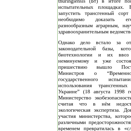
thuringiensis (Бт) в итоге п
испытательных площадках. 
запустить трансгенный сорт
необходимо доказать его
разнообразным аграрным, нау
здравоохранительным ведомств
Однако дело встало за от
законодательной базы, кот
биотехнологии и их ввоз
неминуемому и уже состоя
пришествию вышло Поста
Министров о “Временн
государственного испыта
использования трансгенны
Украине” (18 августа 1998 г
Министерство экобезопасност
считая что в нём недоста
экологическая экспертиза. Д
участия министерства, котор
различными предосторожностя
временем превратилась в «с