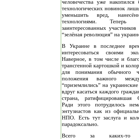
человечества уже накопился 
технологических новинок лишь
уменьшить вред, нанесё
технологиями. Теперь 
заинтересованных участников 
“зелёная революция” на украин
В Украине в последнее вре
интересоваться своими эко
Наверное, в том числе и благ
трансгенной картошкой и коло
для понимания обычного че
положения важного между
“приземлились” на украинские
вдруг касаться каждого гражд
страна, ратифицировавшая 
Ради этого потрудилось нем
энтузиастов как из официаль
НПО. Есть тут заслуга и кол
парадоксально.
Всего за каких-то п