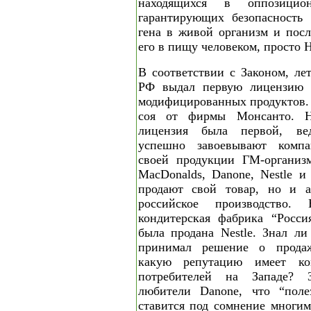
находящихся в оппозицион
гарантирующих безопасность 
гена в живой организм и пос
его в пищу человеком, просто 
В соответствии с Законом, ле
РФ выдал первую лицензию н
модифицированных продуктов. 
соя от фирмы Монсанто. Н
лицензия была первой, ве
уcпешно завоевывают комп
своей продукции ГМ-организмы
MacDonalds, Danone, Nestle и
продают свой товар, но и а
российское производство. 
кондитерская фабрика “Росси
была продана Nestle. Знал ли
принимал решение о продаж
какую репутацию имеет ко
потребителей на Западе? 
любители Danone, что “поле
ставится под сомнение многим