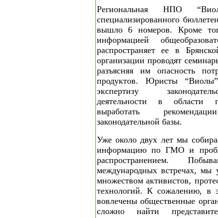
Региональная НПО “Вио
специализированного бюллетен
вышло 6 номеров. Кроме тог
информацией общеобразова
распространяет ее в Брянско
организации проводят семинар
разъясняя им опасность по
продуктов. Юристы “Виолы”
экспертизу законодател
деятельности в области 
выработать рекоменд
законодательной базы.
Уже около двух лет мы собир
информацию по ГМО и пробл
распространением. Побы
международных встречах, мы 
множеством активистов, прот
технологий. К сожалению, в 
вовлечены общественные орга
сложно найти представит