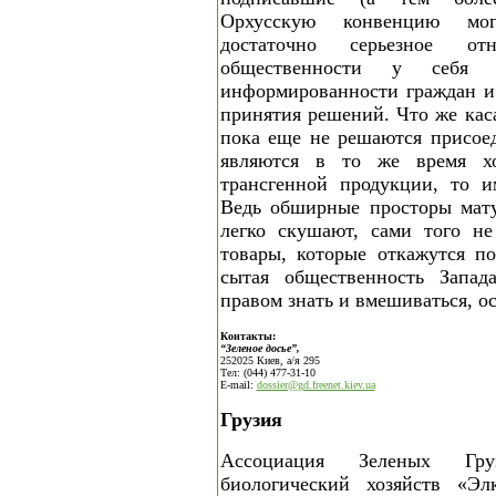
Орхусскую конвенцию мог
достаточно серьезное о
общественности у себя 
информированности граждан и
принятия решений. Что же каса
пока еще не решаются присое
являются в то же время х
трансгенной продукции, то и
Ведь обширные просторы мату
легко скушают, сами того не
товары, которые откажутся по
сытая общественность Запад
правом знать и вмешиваться, 
Контакты:
“Зеленое досье”,
252025 Киев, а/я 295
Тел: (044) 477-31-10
E-mail:
dossier@gd.freenet.kiev.ua
Грузия
Ассоциация Зеленых Гр
биологический хозяйств «Эл