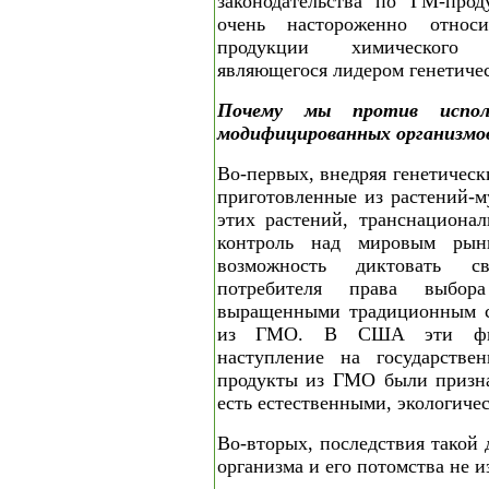
законодательства по ГМ-прод
очень настороженно относ
продукции химического 
являющегося лидером генетичес
Почему мы против исполь
модифицированных организмо
Во-первых, внедряя генетичес
приготовленные из растений-м
этих растений, транснациона
контроль над мировым рын
возможность диктовать с
потребителя права выбор
выращенными традиционным с
из ГМО. В США эти фир
наступление на государстве
продукты из ГМО были призна
есть естественными, экологиче
Во-вторых, последствия такой 
организма и его потомства не и