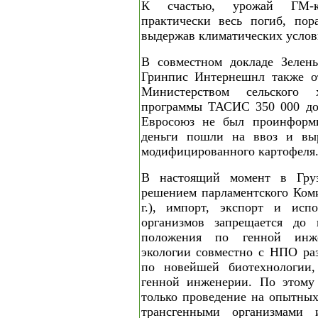
К счастью, урожай ГМ-к
практически весь погиб, по
выдержав климатических услов
В совместном докладе Зелен
Гринпис Интернешнл также о
Министерством сельского 
программы ТАСИС 350 000 до
Евросоюз не был проинформи
деньги пошли на ввоз и выр
модифицированного картофеля
В настоящий момент в Груз
решением парламентского Коми
г.), импорт, экспорт и испо
организмов запрещается до 
положения по генной инже
экологии совместно с НПО раз
по новейшей биотехнологии
генной инженерии. По этому 
только проведение на опытных
трансгенными организмами