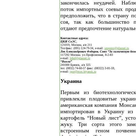
закончилась неудачей. Набл
поток импортных соевых прод
предположить, что в страну п
соя, так как большинство п
отдают предпочтение натураль
Контактные адреса:
ЦКИ СоЭС
,
121019, Москва, а/я 211
Тел/факс: (095) 124-79-34, e-mail:
seupress@glasnet.ru
Лев Александрович Федоров, Союз “За химическую без
117292 Москва. ул.Профсоюзная, 8-2-83
e-mail:
lefed@glasnet.ru
“Виола”
241000 Брянск, а/я 325
тел: (0832) 74-60-57 факс: (08322) 3-81-59,
e-mail:
igor@ecos.bryansk.ru
Украина
Первым из биотехнологическ
привлекли плодовитые украин
американская компания Монсан
импортирован в Украину из 
картофель “Новый лист”, уст
жуку. Три сорта этого замо
встроенным геном почвенн