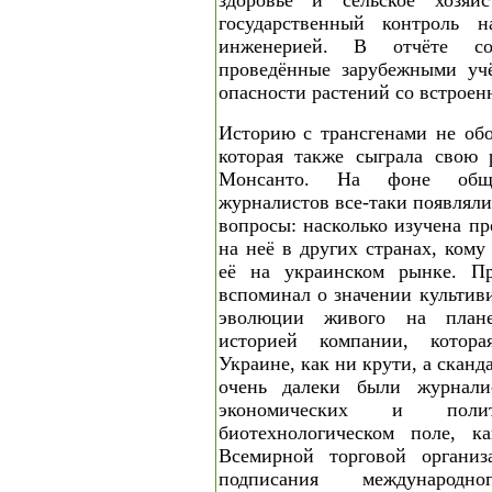
здоровье и сельское хозяй
государственный контроль н
инженерией. В отчёте со
проведённые зарубежными уч
опасности растений со встроен
Историю с трансгенами не об
которая также сыграла свою 
Монсанто. На фоне обще
журналистов все-таки появлял
вопросы: насколько изучена пр
на неё в других странах, кому
её на украинском рынке. Пр
вспоминал о значении культив
эволюции живого на плане
историей компании, котор
Украине, как ни крути, а скан
очень далеки были журнали
экономических и пол
биотехнологическом поле, к
Всемирной торговой организ
подписания международ