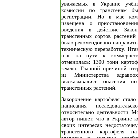
уважаемых в Украине учён
комиссии по трансгенам б
регистрации. Но в мае ко
извещена о приостановлен
введения в действие Зако
трансгенных сортов растений
было рекомендовано направит
техническую переработку. Ита
шаг на пути к коммерческ
отменилась: 1300 тонн карто
землю. Главной причиной отс
из Министерства здравоо
высказывались опасения по
трансгенных растений.
Захоронение картофеля стало
написания исследовательс
относительно деятельности М
автор пишет, что в Украине к
своих интересах недостаточн
трансгенного картофеля н