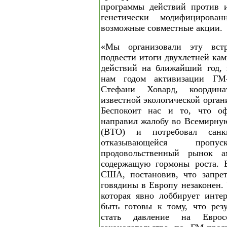
программы действий против и
генетически модифицирова
возможные совместные акции.
«Мы организовали эту вст
подвести итоги двухлетней кам
действий на ближайший год, 
нам годом активизации ГМ-
Стефани Ховард, координа
известной экологической орга
Беспокоит нас и то, что о
направил жалобу во Всемирну
(ВТО) и потребовал санк
отказывающейся про
продовольственный рынок ам
содержащую гормоны роста. 
США, постановив, что запрет
говядины в Европу незаконен.
которая явно лоббирует инт
быть готовы к тому, что рез
стать давление на Еврос