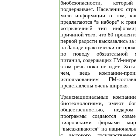
биобезопасности, котор
поддерживает. Населению стр
мало информации о том, ка
предлагаются “в наборе” к тра
«отрывочный тип информи
причиной того, что 80 процент
первой радости высказались за
на Западе практически не прох
по поводу обязательной м
питания, содержащих ГМ-ингре
этом речь пока не идёт. Хотя
чем, ведь компании-произ
использованием ГМ-сост
представлены очень широко.
Транснациональные компании
биотехнологиями, имеют б
общественностью, недаро
программы создаются совм
пиаровскими фирмами мир
“высаживаются” на национальн
с высокого государственн