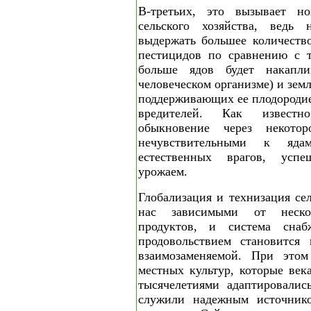
В-третьих, это вызывает н
сельского хозяйства, ведь 
выдержать большее количеств
пестицидов по сравнению с т
больше ядов будет накапл
человеческом организме) и зем
поддерживающих ее плодородие
вредителей. Как известн
обыкновение через некотор
нечувствительными к яда
естественных врагов, усп
урожаем.
Глобализация и технизация сел
нас зависимыми от нескол
продуктов, и система сна
продовольствием становится 
взаимозаменяемой. При этом 
местных культур, которые век
тысячелетиями адаптировалис
служили надежным источник