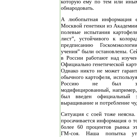
которую ему по тем или ины
обнародовать.
А любопытная информация е
Москвой генетики из Академии
полевые испытания картофел
лист”, устойчивого к колора
предписанию Госкомэколог
учения” были остановлены. Се
в России работают над изуче
Официально генетической карт
Однако никто не может гарант
обычного картофеля, используя
Россию не был заве
модифицированный, например, 
был введен официальный з
выращивание и потребление чу
Ситуация с соей тоже неясна.
просачивается информация о т
более 60 процентов рынка эт
ГМ-соя. Наша попытка ут