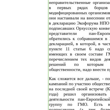
неправительственные организ
в первых рядах борцов 
модифицированных организмов.
они настаивали на внесении о
в декларацию Экофорума НПО к
подписавших Орхусскую конве
представители пан-Евро
обратились к собравшимся в
декларацией, в которой, в час
пункте 11 статьи 6 надо ск
имеющих в своем составе Г
перечислением тех видов дея
решений по которым н
общественности, надо внести п
Как сложится все дальше, - п
кампаний по участию обществ
на последней своей встрече (К
года) решил организоват
деятельности пан-Европейск
группу по ГМО. Есть на
подписавшие (а тем более