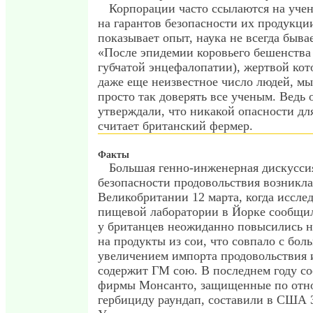
Корпорации часто ссылаются на учен
на гарантов безопасности их продукции
показывает опыт, наука не всегда быва
«После эпидемии коровьего бешенства
губчатой энцефалопатии), жертвой кот
даже еще неизвестное число людей, м
просто так доверять все ученым. Ведь 
утверждали, что никакой опасности для
считает британский фермер.
Факты
Большая генно-инженерная дискусси
безопасности продовольствия возникла
Великобритании 12 марта, когда иссле
пищевой лаборатории в Йорке сообщили
у британцев неожиданно повысились н
на продукты из сои, что совпало с бо
увеличением импорта продовольствия 
содержит ГМ сою. В последнем году с
фирмы Монсанто, защищенные по отн
гербициду раундап, составили в США 