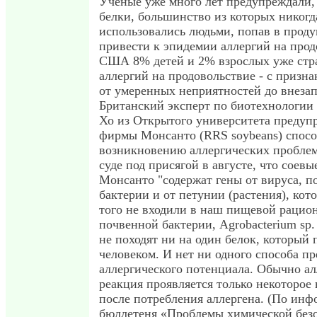
Ученые уже много лет предупреждали,
белки, большинство из которых никогд
использовались людьми, попав в проду
привести к эпидемии аллергий на прод
США 8% детей и 2% взрослых уже стра
аллергий на продовольствие - с призна
от умеренных неприятностей до внезап
Британский эксперт по биотехнологии
Хо из Открытого университета предупр
фирмы Монсанто (RRS soybeans) спосо
возникновению аллергических проблем
суде под присягой в августе, что соев
Монсанто "содержат гены от вируса, п
бактерии и от петунии (растения), кот
того не входили в наш пищевой рацион
почвенной бактерии, Agrobacterium sp.
не походят ни на один белок, который 
человеком. И нет ни одного способа пр
аллергического потенциала. Обычно ал
реакция проявляется только некоторое 
после потребления аллергена. (По ин
бюллетеня «Проблемы химической без