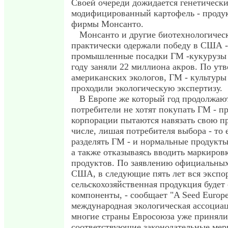
Своей очереди дожидается генетическ
модифицированный картофель - проду
фирмы Монсанто.
Монсанто и другие биотехнологиче
практически одержали победу в США -
промышленные посадки ГМ -кукурузы
году заняли 22 миллиона акров. По ут
американских экологов, ГМ - культуры
проходили экологическую экспертизу.
В Европе же который год продолжают
потребители не хотят покупать ГМ - пр
корпорации пытаются навязать свою п
числе, лишая потребителя выбора - то 
разделять ГМ - и нормальные продукты
а также отказываясь вводить маркиро
продуктов. По заявлению официальных
США, в следующие пять лет вся экспо
сельскохозяйственная продукция будет
компоненты, - сообщает "A Seed Europ
международная экологическая ассоциа
многие страны Евросоюза уже приняли
соответствующие законодательные мер