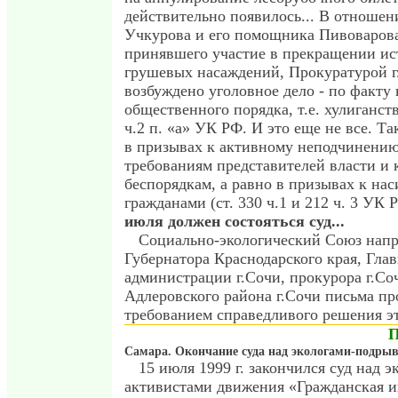
действительно появилось... В отношен
Учкурова и его помощника Пивоварова
принявшего участие в прекращении ис
грушевых насаждений, Прокуратурой г
возбуждено уголовное дело - по факту
общественного порядка, т.е. хулиганств
ч.2 п. «а» УК РФ. И это еще не все. Т
в призывах к активному неподчинени
требованиям представителей власти и 
беспорядкам, а равно в призывах к на
гражданами (ст. 330 ч.1 и 212 ч. 3 УК 
июля должен состояться суд...
Социально-экологический Союз напр
Губернатора Краснодарского края, Гла
администрации г.Сочи, прокурора г.Со
Адлеровского района г.Сочи письма пр
требованием справедливого решения эт
Самара. Окончание суда над экологами-подры
15 июля 1999 г. закончился суд над э
активистами движения «Гражданская и