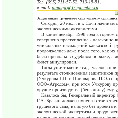
Тел. (095) 711-57-52, 713-15-51,
e-mail:
ninaupr@1september.ru
Защитникам грушевого сада «шьют» хулиганст
Сегодня, 20 июля в г. Сочи начинаетс
экологическими активистами
В конце декабря 1998 года в горном 
совершено преступление - незаконно в
уникальных насаждений кавказской гр
продолжались даже после того, как их 
была признана в судебном порядке, а 
билет аннулирован.
Тогда уничтожение сада удалось при
результате столкновения защитников 
(Учкурова Г.П. и Пивоварова П.О.) с 
ООО«Агродом», при этом Учкурову про
орудие производства (бензопилу) ему у
Казалось бы, Генеральный директор
Г.А. Брагин должен понести ответствен
грушевого сада, начатую без проекта и 
экологической экспертизы и продолже
на аннулирование лесорубочного билет