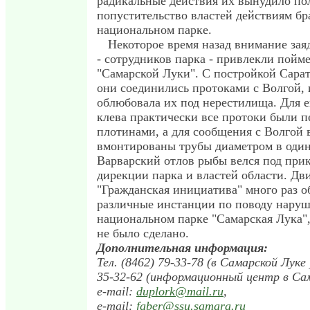
радикальные действия их вынудило по
попустительство властей действиям бр
национальном парке.
Некоторое время назад внимание за
- сотрудников парка - привлекли пойм
"Самарской Луки". С постройкой Сара
они соединились протоками с Волгой, 
облюбовала их под нерестилища. Для 
клева практически все протоки были 
плотинами, а для сообщения с Волгой
вмонтированы трубы диаметром в один
Варварский отлов рыбы велся под при
дирекции парка и властей области. Дв
"Гражданская инициатива" много раз о
различные инстанции по поводу нару
национальном парке "Самарская Лука",
не было сделано.
Дополнительная информация:
Тел. (8462) 79-33-78 (в Самарской Луке 
35-32-62 (информационный центр в Са
e-mail:
duplork@mail.ru
,
e-mail:
faber@ssu.samara.ru