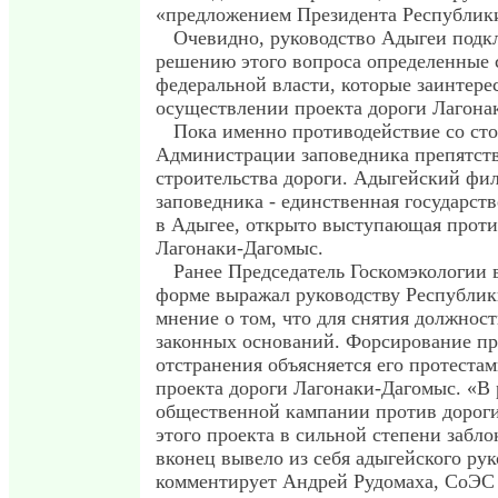
«предложением Президента Республик
Очевидно, руководство Адыгеи подк
решению этого вопроса определенные 
федеральной власти, которые заинтере
осуществлении проекта дороги Лагона
Пока именно противодействие со ст
Администрации заповедника препятств
строительства дороги. Адыгейский фил
заповедника - единственная государст
в Адыгее, открыто выступающая проти
Лагонаки-Дагомыс.
Ранее Председатель Госкомэкологии 
форме выражал руководству Республик
мнение о том, что для снятия должнос
законных оснований. Форсирование пр
отстранения объясняется его протеста
проекта дороги Лагонаки-Дагомыс. «В 
общественной кампании против дорог
этого проекта в сильной степени забло
вконец вывело из себя адыгейского рук
комментирует Андрей Рудомаха, СоЭС