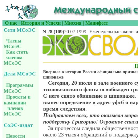
О нас
|
История и Успехи
|
Миссия
|
Манифест
Сети МСоЭС
N 28 (109)
20.07.1999
Еженедельные экологи
Члены
МСоЭС
Как стать
членом
МСоЭС
Впервые в истории России официально признан
Дела МСоЭС
шпионаже
Сегодня, 20 июля в зале военного с
Программы
тихоокеанского флота освобожден гр
МСоЭС
С него снято обвинение в шпионаже.
Проекты и
вынес определение в адрес уфсб о н
кампании
время следствия.
членов
МСоЭС
Поздравляем всех, кто оказывал мора
поддержку Григорию! Огромное спасиб
СоЭС-издат
За процессом следила общественност
около 23 тысяч обращений в поддержк
Новости