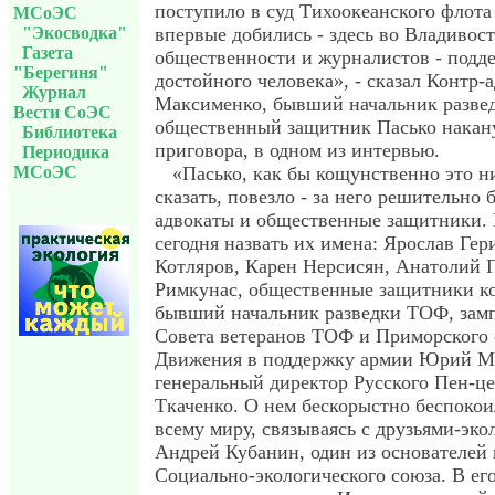
поступило в суд Тихоокеанского флот
МСоЭС
"Экосводка"
впервые добились - здесь во Владивос
Газета
общественности и журналистов - подд
"Берегиня"
достойного человека», - сказал Контр
Журнал
Максименко, бывший начальник разве
Вести СоЭС
общественный защитник Пасько накан
Библиотека
приговора, в одном из интервью.
Периодика
МСоЭС
«Пасько, как бы кощунственно это н
сказать, повезло - за него решительно 
адвокаты и общественные защитники. 
сегодня назвать их имена: Ярослав Гер
Котляров, Карен Нерсисян, Анатолий
Римкунас, общественные защитники ко
бывший начальник разведки ТОФ, замп
Совета ветеранов ТОФ и Приморского 
Движения в поддержку армии Юрий М
генеральный директор Русского Пен-ц
Ткаченко. О нем бескорыстно беспокои
всему миру, связываясь с друзьями-эко
Андрей Кубанин, один из основателей
Социально-экологического союза. В ег