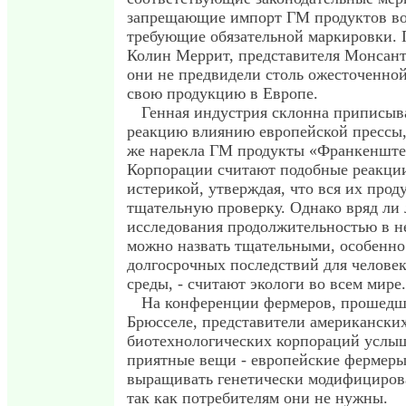
запрещающие импорт ГМ продуктов во
требующие обязательной маркировки.
Колин Меррит, представителя Монсант
они не предвидели столь ожесточенной
свою продукцию в Европе.
Генная индустрия склонна приписыв
реакцию влиянию европейской прессы, 
же нарекла ГМ продукты «Франкеншт
Корпорации считают подобные реакци
истерикой, утверждая, что вся их про
тщательную проверку. Однако вряд ли
исследования продолжительностью в н
можно назвать тщательными, особенн
долгосрочных последствий для челове
среды, - считают экологи во всем мире.
На конференции фермеров, прошедш
Брюсселе, представители американски
биотехнологических корпораций услы
приятные вещи - европейские фермеры
выращивать генетически модифициров
так как потребителям они не нужны.