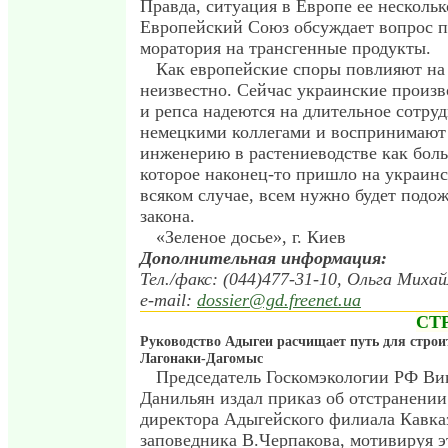
Правда, ситуация в Европе ее нескольк
Европейский Союз обсуждает вопрос 
моратория на трансгенные продукты.
Как европейские споры повлияют на
неизвестно. Сейчас украинские произ
и репса надеются на длительное сотруд
немецкими коллегами и воспринимают
инженерию в растениеводстве как боль
которое наконец-то пришло на украинс
всяком случае, всем нужно будет подо
закона.
«Зеленое досье», г. Киев
Дополнительная информация:
Тел./факс: (044)477-31-10, Ольга Миха
e-mail:
dossier@gd.freenet.ua
СТ
Руководство Адыгеи расчищает путь для строи
Лагонаки-Дагомыс
Председатель Госкомэкологии РФ Ви
Данильян издал приказ об отстранении
директора Адыгейского филиала Кавка
заповедника В.Черпакова, мотивируя э