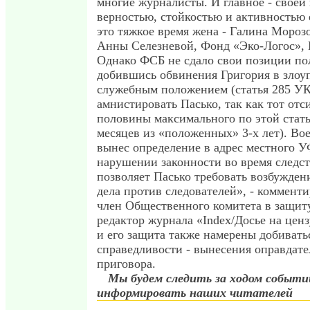
многие журналисты. И главное - своей
верностью, стойкостью и активностью 
это тяжкое время жена - Галина Морозов
Анны Селезневой, Фонд «Эко-Логос», 
Однако ФСБ не сдало свои позиции по
добившись обвинения Григория в злоу
служебным положением (статья 285 УК
амнистировать Пасько, так как тот отс
половины максимального по этой стать
месяцев из «положенных» 3-х лет). Во
вынес определение в адрес местного 
нарушении законности во время следст
позволяет Пасько требовать возбужден
дела против следователей», - коммент
член Общественного комитета в защит
редактор журнала «Index/Досье на цен
и его защита также намерены добивать
справедливости - вынесения оправдате
приговора.
Мы будем следить за ходом событи
информировать наших читателей