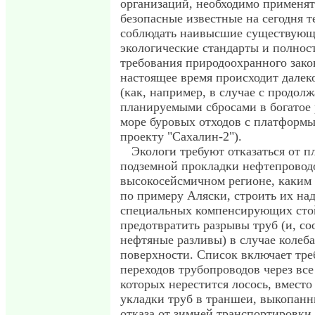
организаций, необходимо применят
безопасные известные на сегодня т
соблюдать наивысшие существующ
экологические стандарты и полнос
требования природоохранного закон
настоящее время происходит далек
(как, например, в случае с продо
планируемыми сбросами в богатое
море буровых отходов с платформ
проекту "Сахалин-2").
Экологи требуют отказаться от 
подземной прокладки нефтепровод
высокосейсмичном регионе, каким 
по примеру Аляски, строить их над
специальных компенсирующих сто
предотвратить разрывы труб (и, со
нефтяные разливы) в случае колеб
поверхности. Список включает тре
переходов трубопроводов через все
которых нерестится лосось, вмест
укладки труб в траншеи, выкопанн
отказа от зимней транспортировки 