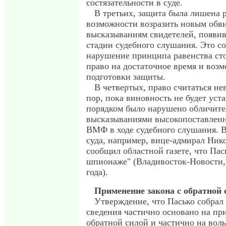
состязательности в суде.
В третьих, защита была лишена 
возможности возразить новым обв
высказываниям свидетелей, появи
стадии судебного слушания. Это со
нарушение принципа равенства сто
право на достаточное время и воз
подготовки защиты.
В четвертых, право считаться не
пор, пока виновность не будет уст
порядком было нарушено обличит
высказываниями высокопоставлен
ВМФ в ходе судебного слушания. В
суда, например, вице-адмирал Ник
сообщил областной газете, что Пас
шпионаже" (Владивосток-Новости, 
года).
Применение закона с обратной 
Утверждение, что Пасько собрал
сведения частично основано на пр
обратной силой и частично на вол