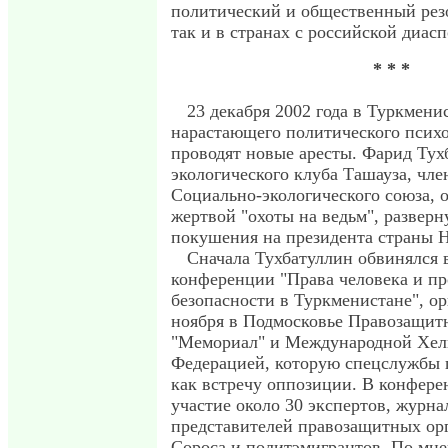
политический и общественный резо
так и в странах с российской диас
* * *
23 декабря 2002 года в Туркмени
нарастающего политического псих
проводят новые аресты. Фарид Тух
экологического клуба Ташауза, чл
Социально-экологического союза, 
жертвой "охоты на ведьм", развер
покушения на президента страны Н
Сначала Тухбатуллин обвинялся 
конференции "Права человека и п
безопасности в Туркменистане", о
ноября в Подмосковье Правозащи
"Мемориал" и Международной Хел
Федерацией, которую спецслужбы 
как встречу оппозиции. В конфер
участие около 30 экспертов, журна
представителей правозащитных ор
Сороса и политэмигрантов. По мне