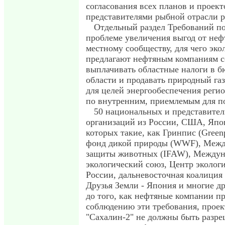
согласования всех планов и проект
представителями рыбной отрасли р
Отдельный раздел Требований п
проблеме увеличения выгод от неф
местному сообществу, для чего экол
предлагают нефтяным компаниям с
выплачивать областные налоги в 
области и продавать природный га
для целей энергообеспечения регио
по внутренним, приемлемым для п
50 национальных и представите
организаций из России, США, Япо
которых такие, как Гринпис (Gree
фонд дикой природы (WWF), Меж
защиты животных (IFAW), Междун
экологический союз, Центр эколог
России, дальневосточная коалиция
Друзья Земли - Япония и многие др
до того, как нефтяные компании п
соблюдению эти требования, проек
"Сахалин-2" не должны быть разр