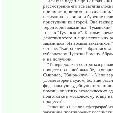
Иск был подан еще 12 июля 2001 
рассмотрение его все затягивалос
причинам и, видимо, не случайно.
нефтяники закончили бурение пер
приступили ко второй. Она также 
территории заказника "Туманский".
тоже в "Туманском". К этому време
действия этого и еще нескольких 
заказников. Из восьми заказников 
четыре. "Кайра-клуб" обратился за
губернатору Чукотки Роману Абрам
и не получили.
"Теперь должен состояться реш
процесс по нашей жалобе, - говор
Смирнов, "Кайра-клуб". - Мало вер
удовлетворена судом, больше расс
федеральную судебную инстанцию.
помощь опытных экологических ад
подготовке к московскому этапу н
процесса".
Решение о начале нефтеразработ
заказника противоречит российски