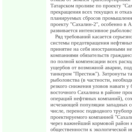
Татарском проливе по проекту "Са
прекращения всех текущих и отказа
планируемых сбросов промышленн
проекту "Сахалин-2", особенно в А
развивается интенсивное рыболовс
Ряд требований касается серьезн
системы предотвращения нефтяных
принятие на себя иностранными н
компаниями обязательств гражданс
по полной компенсации всех расхо
ущербов от возможной аварии, по
танкером "Престиж"). Затронуты т
рыболовства (в частности, необхо
резкого снижения уловов наваги у 
восточного Сахалина в районе про
операций нефтяных компаний), со
исчезающей популяции западных с
числе, перенос подводного трубопр
проектируемого компанией "Сахал
через важнейший кормовой район к
общественности к экологической 