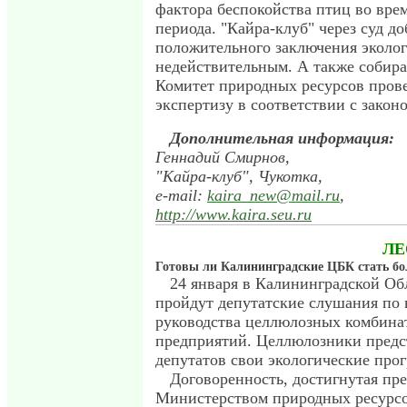
фактора беспокойства птиц во вре
периода. "Кайра-клуб" через суд д
положительного заключения эколо
недействительным. А также собира
Комитет природных ресурсов пров
экспертизу в соответствии с закон
Дополнительная информация:
Геннадий Смирнов,
"Кайра-клуб", Чукотка,
e-mail:
kaira_new@mail.ru
,
http://www.kaira.seu.ru
ЛЕ
Готовы ли Калининградские ЦБК стать б
24 января в Калининградской Об
пройдут депутатские слушания по 
руководства целлюлозных комбина
предприятий. Целлюлозники предс
депутатов свои экологические про
Договоренность, достигнутая пр
Министерством природных ресурсов