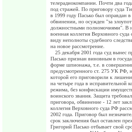
телерадиокомпании. Почти два год
под стражей. По приговору суда Т
в 1999 году Пасько был оправдан 
обвинении, но осужден "за злоупо
должностными полномочиями". В н
военная коллегия Верховного суда
виду неполноты судебного следств
на новое рассмотрение.
25 декабря 2001 года суд вынес п
Пасько признан виновным в госуда
форме шпионажа, т.е. в совершени
предусмотренного ст. 275 УК РФ, 
которой его приговорили к лишен
на четыре года в исправительной к
режима, без конфискации имущест
воинского звания. Защита требова
приговора, обвинение - 12 лет зак
коллегия Верховного суда РФ расс
2002 года. Приговор был незначите
срок заключения был оставлен пре
Григорий Пасько отбывает свой ср