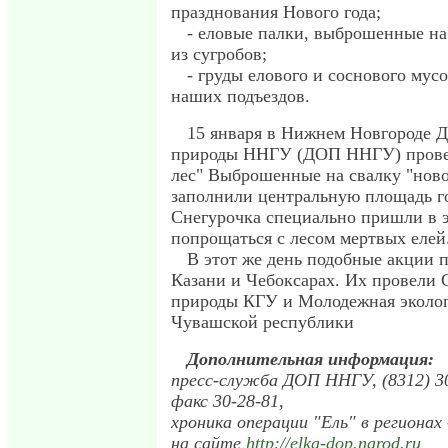
празднования Нового года;
- еловые палки, выброшенные на
из сугробов;
- груды елового и соснового мус
наших подъездов.
15 января в Нижнем Новгороде 
природы ННГУ (ДОП ННГУ) прове
лес" Выброшенные на свалку "нов
заполнили центральную площадь г
Снегурочка специально пришли в э
попрощаться с лесом мертвых елей
В этот же день подобные акции 
Казани и Чебоксарах. Их провели
природы КГУ и Молодежная эколог
Чувашской республики
Дополнительная информация:
пресс-служба ДОП ННГУ, (8312) 30-
факс 30-28-81,
хроника операции "Ель" в регионах 
на сайте
http://elka-dop.narod.ru