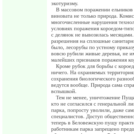
экотуризму.
В массовом поражении ельников
виновата не только природа. Коми
многочисленные нарушения технол
условиях поражения короедом-тип
с делянок не вывозилась месяцами
разрешения на сплошные санитарн
было, лесорубы по устному приказ
вовсю рубили живые деревья, не 
малейших признаков поражения ко
Кроме рубок для борьбы с корое
ничего. На охраняемых территория
сохранения биологического разноо
ведутся вообще. Природа сама спра
вспышкой.
Тем не менее, уничтожение Пущи
кто не согласился с генеральной 
парка, попросту уволили, даже са
специалистов. Доступ общественн
теперь в Беловежскую пущу практи
работникам парка запрещено предо