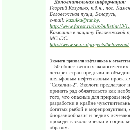
Дополнительная информация:
Георгий Козулько, к.б.н., пос. Каме
Беловежская пуща, Беларусь,
e-mail:
kazulka@tut.by
,
http://www.forest.ru/rus/bulletin/13/1
Кампания в защиту Беловежской п
МСоЭС:
http://www.seu.ru/projects/belovezha/
Экологи призвали нефтяников к ответств
50 общественных экологических 
четырех стран предъявили объеди
шельфовым нефтегазовым проектам
"Сахалин-2". Экологи предлагают
принять ряд обязательств как необ
того, что опасные для природы не
разработки в крайне чувствительн
богатых рыбой и морепродуктами,
биоразнообразия и редких исчезаю
проходить экологически и социаль
образом.