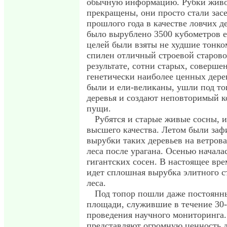
обычную информацию. Рубки живог
прекращены, они просто стали зас
прошлого года в качестве ловчих д
было вырублено 3500 кубометров е
целей были взяты не худшие тонко
спилен отличный строевой старово
результате, сотни старых, соверше
генетически наиболее ценных дере
были и ели-великаны, ушли под то
деревья и создают неповторимый 
пущи.
Рубятся и старые живые сосны,
высшего качества. Летом были за
вырубки таких деревьев на ветрова
леса после урагана. Осенью начала
гигантских сосен. В настоящее вр
идет сплошная вырубка элитного с
леса.
Под топор пошли даже постоянн
площади, служившие в течение 30-
проведения научного мониторинга
представляют огромную ценность 