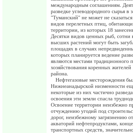
международным соглашениям. Деят
разведке углеводородного сырья в 
"Туманский" не может не сказаться
видов перелетных птиц, обитающи
территории, из которых 18 занесе
Десятки видов ценных рыб, сотни
высших растений могут быть загу
площадях в случаях непредвиденны
которых планируется ведение разв
являются местами традиционного 
хозяйствования коренных жителей 
района.
Нефтегазовые месторождения бы
Нижнеанадырской низменности еще 
некоторые из них частично развед
освоения эти земли спасла труднод
Освоение территории неизбежно п
отчуждению угодий под строительс
дорог, неизбежному загрязнению о
акваторий нефтепродуктами, конц
транспортных средств, значитель