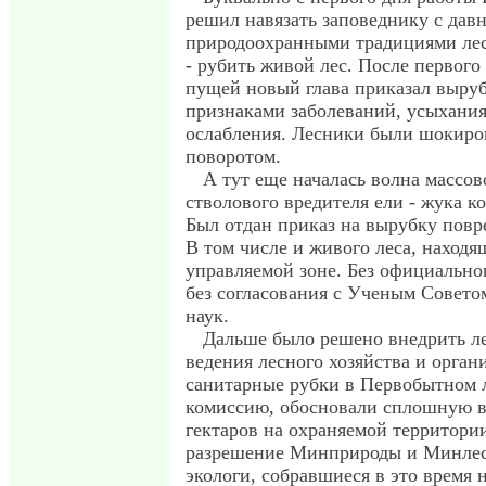
решил навязать заповеднику с дав
природоохранными традициями ле
- рубить живой лес. После первого
пущей новый глава приказал выруб
признаками заболеваний, усыхани
ослабления. Лесники были шокиро
поворотом.
А тут еще началась волна массо
стволового вредителя ели - жука к
Был отдан приказ на вырубку повр
В том числе и живого леса, находя
управляемой зоне. Без официально
без согласования с Ученым Совето
наук.
Дальше было решено внедрить л
ведения лесного хозяйства и орга
санитарные рубки в Первобытном л
комиссию, обосновали сплошную 
гектаров на охраняемой территори
разрешение Минприроды и Минлес
экологи, собравшиеся в это время 