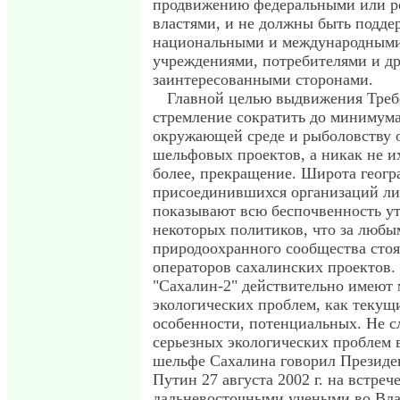
продвижению федеральными или р
властями, и не должны быть подд
национальными и международным
учреждениями, потребителями и д
заинтересованными сторонами.
Главной целью выдвижения Треб
стремление сократить до минимума
окружающей среде и рыболовству 
шельфовых проектов, а никак не их
более, прекращение. Широта геогр
присоединившихся организаций л
показывают всю беспочвенность у
некоторых политиков, что за люб
природоохранного сообщества сто
операторов сахалинских проектов.
"Сахалин-2" действительно имеют
экологических проблем, как текущи
особенности, потенциальных. Не с
серьезных экологических проблем 
шельфе Сахалина говорил Президе
Путин 27 августа 2002 г. на встрече
дальневосточными учеными во Вла