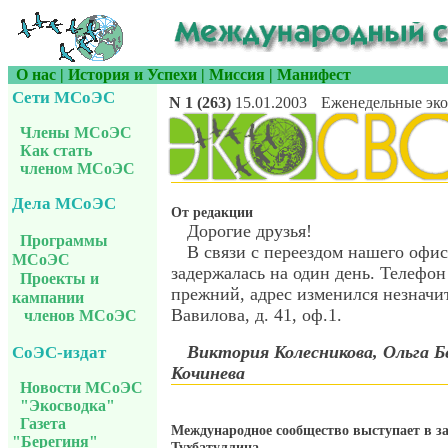
О нас
|
История и Успехи
|
Миссия
|
Манифест
Сети МСоЭС
N 1 (263)
15.01.2003
Еженедельные эко
Члены МСоЭС
Как стать
членом МСоЭС
Дела МСоЭС
От редакции
Дорогие друзья!
Программы
В связи с переездом нашего офис
МСоЭС
задержалась на один день. Телефон
Проекты и
прежний, адрес изменился незначит
кампании
Вавилова, д. 41, оф.1.
членов МСоЭС
Виктория Колесникова, Ольга Б
СоЭС-издат
Кочинева
Новости МСоЭС
"Экосводка"
Газета
Международное сообщество выступает в 
"Берегиня"
Тухбатуллина