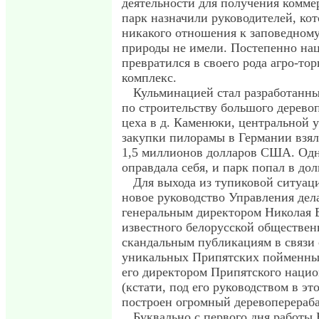
деятельности для получения коммер
парк назначили руководителей, кот
никакого отношения к заповедному
природы не имели. Постепенно на
превратился в своего рода агро-т
комплекс.
Кульминацией стал разработанный
по строительству большого дерев
цеха в д. Каменюки, центральной у
закупки пилорамы в Германии взял
1,5 миллионов долларов США. Одна
оправдала себя, и парк попал в дол
Для выхода из тупиковой ситуаци
новое руководство Управления дел
генеральным директором Николая 
известного белорусской обществен
скандальным публикациям в связи
уникальных Припятских пойменных
его директором Припятского нацио
(кстати, под его руководством в эт
построен огромный деревоперераб
Буквально с первого дня работы