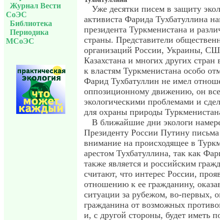
Журнал Вести
Уже десятки писем в защиту эко
СоЭС
активиста Фарида Тухбатуллина на
Библиотека
президента Туркменистана и разл
Периодика
страны. Представители обществен
МСоЭС
организаций России, Украины, СШ
Казахстана и многих других стран
к властям Туркменистана особо отм
Фарид Тухбатуллин не имел отнош
оппозиционному движению, он все
экологическими проблемами и сдел
для охраны природы Туркменистан
В ближайшие дни экологи намер
Президенту России Путину письма 
внимание на происходящее в Туркм
арестом Тухбатуллина, так как Фа
также является и российским граж
считают, что интерес России, про
отношению к ее гражданину, оказ
ситуации за рубежом, во-первых, о
гражданина от возможных противо
и, с другой стороны, будет иметь 