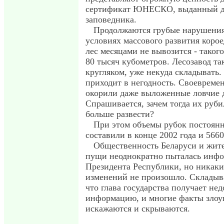
сертификат ЮНЕСКО, выданный д
заповедника.
Продолжаются грубые нарушения
условиях массового развития коро
лес месяцами не вывозится - такого
80 тысяч кубометров. Лесозавод та
кругляком, уже некуда складывать.
приходит в негодность. Своевремен
окорили даже выложенные ловчие д
Спрашивается, зачем тогда их руб
больше развести?
При этом объемы рубок постоян
составили в конце 2002 года и 566
Общественность Беларуси и жит
пущи неоднократно пыталась инф
Президента Республики, но никак
изменений не произошло. Складыва
что глава государства получает не
информацию, и многие факты злоу
искажаются и скрываются.