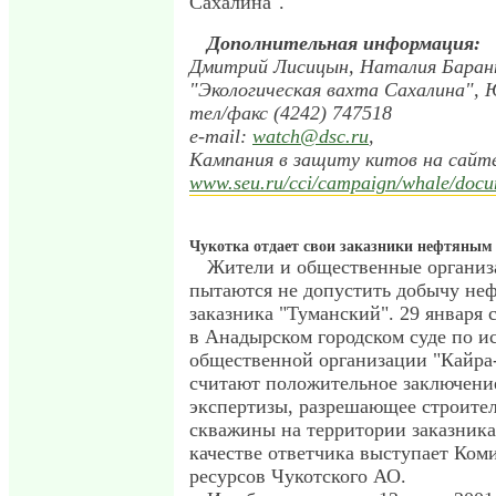
Сахалина".
Дополнительная информация:
Дмитрий Лисицын, Наталия Баран
"Экологическая вахта Сахалина",
тел/факс (4242) 747518
e-mail:
watch@dsc.ru
,
Кампания в защиту китов на сай
www.seu.ru/cci/campaign/whale/doc
Чукотка отдает свои заказники нефтяны
Жители и общественные организ
пытаются не допустить добычу неф
заказника "Туманский". 29 января 
в Анадырском городском суде по и
общественной организации "Кайра-
считают положительное заключени
экспертизы, разрешающее строите
скважины на территории заказника
качестве ответчика выступает Ком
ресурсов Чукотского АО.