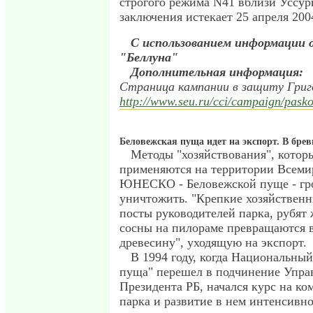
строгого режима N41 вблизи Уссур
заключения истекает 25 апреля 2004
С использованием информации 
"Беллуна"
Дополнительная информация:
Страница кампании в защиту Григ
http://www.seu.ru/cci/campaign/pasko
Беловежская пуща идет на экспорт. В брев
Методы "хозяйствования", котор
применяются на территории Всеми
ЮНЕСКО - Беловежской пуще - гро
уничтожить. "Крепкие хозяйствен
посты руководителей парка, рубят 
сосны на пилораме превращаются 
древесину", уходящую на экспорт.
В 1994 году, когда Национальный
пуща" перешел в подчинение Упра
Президента РБ, начался курс на к
парка и развитие в нем интенсивн