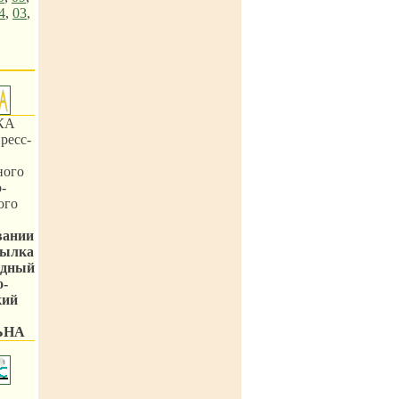
4
,
03
,
КА
ресс-
ного
-
ого
вании
сылка
одный
о-
кий
ЬНА