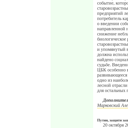
событие, котор
старовозрастны
предприятий л
потребитель ка
о введении соб
направленной н
снижение небла
биологическое 
старовозрастны
и упомянутый в
должна использ
найдено социал
судьбе. Введен
ЦБК особенно в
развивающееся 
одно из наибо
лесной отрасли
для остальных 
Дополнител
Марковский Але
Путин, защити за
20 октября 2