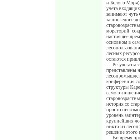
и Белого Моря)
учета входящих 
занимают чуть 
за последнее д
старовозрастны
мораторий, сок
настоящее врем
основном в са
лесопользования
лесных ресурсо
остаются привл
Результаты э
представлены 
лесопромышленн
конференция с
структуры Каре
само отношени
старовозрастных
история со ста
просто невозмо
уровень заинте
крупнейших лес
никто из лесоп
решение этого 
Во время пр