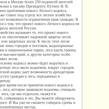
ила в Москву более 250 подписей жителей
елии к письму Президенту Путину В. В.
но проблемам нового Лесного кодекса,
ко ставит под угрозу все лесное хозяйство
есет возможность ограничения прав граждан. В
ся о том, что проект нового Лесного кодекса не
ресы жителей России.
койство вызывает то, что проект нового
а не обеспечивает надежной защиты лесов
 или защитных лесов. К числу этих лесов
ные зоны городов и поселков, водоохранные
ики и национальные парки, леса вдоль границ
 и высокогорий, и другие категории особо
мых лесов.
есному кодексу можно будет вырубать и
щитные леса около водоемов, вокруг городов.
сной кодекс дает возможность арендаторам
оступ граждан в леса, переданных в
ренду.
рое время после принятия нового кодекса в
, леса, которые защищали водоемы, очищали
 леса, где мы отдыхали, окажутся
А, собравшись в лес, Вы можете обнаружить
роге. И Вы уже не сможете собирать грибы и
 излюбленных местах.