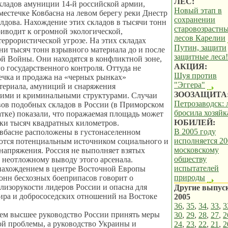
ЛЕС:
кладов амуниции 14-й российской армии,
Новый этап в
местечке Ковбасна на левом берегу реки Днестр
сохранении
дова. Нахождение этих складов в тысячи тонн
старовозрастн
иводит к огромной экологической,
лесов Карелии
террористической угрозе. На этих складах
Путин, защити
ни тысяч тонн взрывного материала до и после
защитные леса!
й Войны. Они находятся в конфликтной зоне,
АКЦИЯ:
го государственного контроля. Оттуда не
Шуя против
ечка и продажа на «черных рынках»
"Эггера"
териала, амуниций и снаряжения
ЗООЗАЩИТА
кими и криминальными структурами. Случаи
Петрозаводск: 
ов подобных складов в России (в Приморском
бросила хозяйк
атке) показали, что поражаемая площадь может
ЮБИЛЕЙ:
тки тысяч квадратных километров.
В 2005 году
вбасне расположены в густонаселенном
исполняется 20
ются потенциальным источником социального и
московскому
напряжения. Россия не выполняет взятых
обществу
о неотложному выводу этого арсенала.
испытателей
нахождением в центре Восточной Европы
природы
онн бесхозных боеприпасов говорит о
лизорукости лидеров России и опасна для
Другие выпус
ира и добрососедских отношений на Востоке
2005
36
,
35
,
34
,
33
,
3
м высшее руководство России принять меры
30
,
29
,
28
,
27
,
2
й проблемы, а руководство Украины и
24
,
23
,
22
,
21
,
2