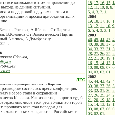
ать все возможное в этом направлении до
18
,
17
,
16
,
15
,
1
 выхода из данной ситуации.
12
,
11
,
10
,
9
,
8
,
ся за поддержкой к другим партиям и
5
,
4
,
3
,
2
,
1
,
организациям и просим присоединиться к
2004
ению.
19
,
18
,
17
,
16
,
1
13
,
12
,
11
,
10
,
9
Зеленая Россия», А.Яблоков От Партии
6
,
5
,
4
,
3
,
2
,
1
,
ны, В.Кононов От Экологической Партии
2003
ный Альянс», А.Думбравяну
46
,
45
,
44
,
43
,
4
05 г.
40
,
39
,
38
,
37
,
3
34
,
33
,
32
,
31
,
3
ти
28
,
27
,
26
,
25
,
2
ирович Яблоков,
22
,
21
,
20
,
19
,
1
icy.ru
16
,
15
,
14
,
13
,
1
 769-8249
10
,
09
,
08
,
07
,
0
een.ru
04
,
03
,
02
,
01
,
2002
ЛЕС
45
,
44
,
43
,
42
,
4
ранении старовозрастных лесов Карелии
39
,
38
,
37
,
36
,
3
трозаводске состоялась пресс-конференция,
33
,
32
,
31
,
30
,
2
чалу нового этапа в сохранении
27
,
26
,
25
,
24
,
2
х лесов Карелии. Как известно, вопрос о судьбе
21
,
20
,
19
,
18
,
1
овозрастных лесов этой республики во второй
15
,
14
,
13
,
12
,
1
.г. прошлого века стал поводом для
09
,
08
,
07
,
06
,
0
х экологических конфликтов. Российские и
03
,
02
,
01
,