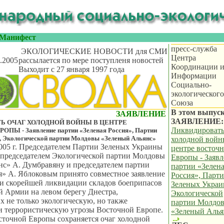
Манифест
пресс-служба
ЭКОЛОГИЧЕСКИЕ НОВОСТИ для СМИ
Центра
.2005
рассылается по мере поступленя новостей
Координации 
Выходит с 27 января 1997 года
Информации
Социально-
экологического
Союза
В этом выпуск
ЗАЯВЛЕНИЕ
ЗАЯВЛЕНИЕ:
Ь ОЧАГ ХОЛОДНОЙ ВОЙНЫ В ЦЕНТРЕ
Ликвидировать
Ы - Заявление партии «Зеленая Россия», Партии
, Экологической партии Молдовы «Зеленый Альянс»
холодной войн
005 г. Председателем Партии Зеленых Украины
центре восточ
 председателем Экологической партии Молдовы
Европы - Заяв
с» А. Думбравяну и председателем партии
партии «Зелен
я» А. Яблоковым принято совместное заявление
Россия», Парт
и скорейшей ликвидации складов боеприпасов
Зеленых Украи
й Армии на левом берегу Днестра,
Экологической
 не только экологическую, но также
партии Молдо
и террористическую угрозы Восточной Европе.
«Зеленый Алья
сточной Европы сохраняется очаг холодной