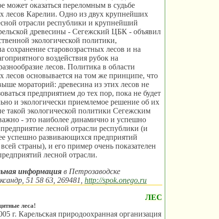
ое может оказаться переломным в судьбе
х лесов Карелии. Одно из двух крупнейших
есной отрасли республики и крупнейший
рельской древесины - Сегежский ЦБК - объявил
ственной экологической политики,
а сохранение старовозрастных лесов и на
гоприятного воздействия рубок на
разнообразие лесов. Политика в области
х лесов основывается на том же принципе, что
ыше мораторий: древесина из этих лесов не
оваться предприятием до тех пор, пока не будет
ьно и экологически приемлемое решение об их
ие такой экологической политики Сегежским
ажно - это наиболее динамично и успешно
предприятие лесной отрасли республики (и
лее успешно развивающихся предприятий
 всей страны), и его пример очень показателен
предприятий лесной отрасли.
ьная информация
в Петрозаводске
ксандр, 51 58 63, 269481,
http://spok.onego.ru
ЛЕС
щитные леса!
005 г. Карельская природоохранная организация