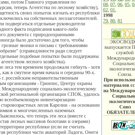
сами, потом Главного управления по
08
,
07
,
06
,
05
,
0
рсам, теперь Агентства по лесному хозяйству),
02
,
01
,
тщетность своих попыток изгнать из республики
1998
еключились на собственных лесозаготовителей.
79
,
80
,
81
ли подвергаться отдельные руководители
одного факта подписания какого-либо
ного документа с природоохранными
иногда было достаточно для того, чтобы
ЭКОСВОД
 грозные звонки и письма с требованиями
выпускается П
зобразие" (справедливости ради следует
службой
 отдельные подобные попытки были поддержаны
Международ
агентством лесного хозяйства).
Социально
е леса тем временем продолжали гибнуть - хотя
экологическ
, как в смутное время начала и середины 90-х.
Союза.
 г. российским неправительственным
При использо
ым организациям - Гринпис, Центру охраны
материалов с
, Международному социально-экологическому
на Междунар
ьской региональной организации СПОК, удалось
Социальн
ую всеобъемлющую инвентаризацию
экологичес
старовозрастных лесов Карелии - на основании
Союз
нимков и многочисленных наземных
ОБЯЗАТЕЛ
ыяснилось, что теперь эти леса (вместе с
став лесных массивов болотами и озерами)
территории республики (если не считать
тав республики части акваторий Ладоги, Онеги