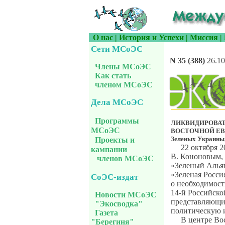
О нас
|
История и Успехи
|
Миссия
|
Сети МСоЭС
N 35 (388)
26.10
Члены МСоЭС
Как стать
членом МСоЭС
Дела МСоЭС
Программы
ЛИКВИДИРОВАТ
МСоЭС
ВОСТОЧНОЙ ЕВРОП
Зеленых Украины
Проекты и
22 октября 2
кампании
В. Кононовым,
членов МСоЭС
«Зеленый Альян
«Зеленая Росси
СоЭС-издат
о необходимост
14-й Российско
Новости МСоЭС
представляющих
"Экосводка"
политическую 
Газета
В центре Во
"Берегиня"