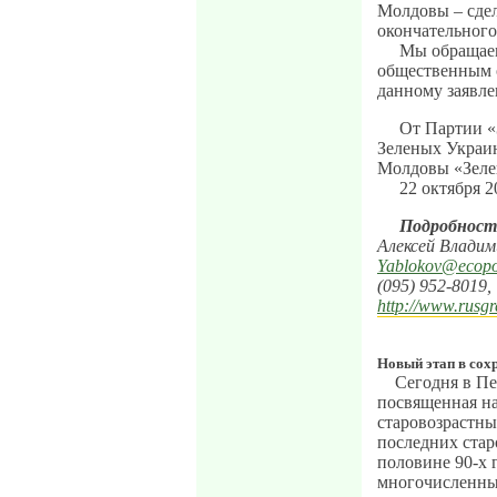
Молдовы – сдел
окончательного
Мы обращаем
общественным 
данному заявл
От Партии «
Зеленых Украи
Молдовы «Зеле
22 октября 20
Подробнос
Алексей Владим
Yablokov@ecopol
(095) 952-8019,
http://www.rusgr
Новый этап в сох
Сегодня в Пе
посвященная на
старовозрастны
последних стар
половине 90-х г
многочисленны