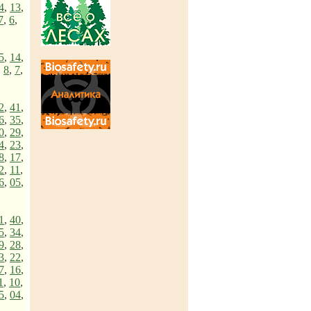
4
,
13
,
7
,
6
,
5
,
14
,
,
8
,
7
,
2
,
41
,
6
,
35
,
0
,
29
,
4
,
23
,
8
,
17
,
2
,
11
,
6
,
05
,
1
,
40
,
5
,
34
,
9
,
28
,
3
,
22
,
7
,
16
,
1
,
10
,
5
,
04
,