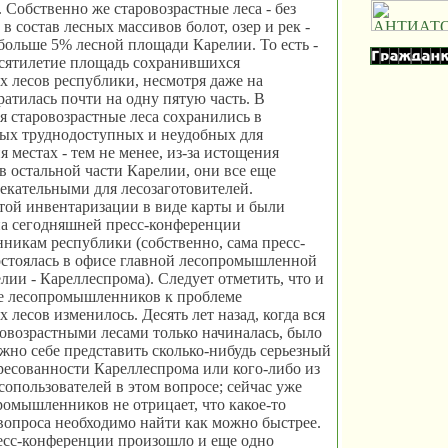
. Собственно же старовозрастные леса - без
в состав лесных массивов болот, озер и рек -
больше 5% лесной площади Карелии. То есть -
есятилетие площадь сохранившихся
х лесов республики, несмотря даже на
ратилась почти на одну пятую часть. В
я старовозрастные леса сохранились в
мых труднодоступных и неудобных для
 местах - тем не менее, из-за истощения
в остальной части Карелии, они все еще
екательными для лесозаготовителей.
той инвентаризации в виде карты и были
на сегодняшней пресс-конференции
икам республики (собственно, сама пресс-
остоялась в офисе главной лесопромышленной
лии - Кареллеспрома). Следует отметить, что и
е лесопромышленников к проблеме
 лесов изменилось. Десять лет назад, когда вся
ровозрастными лесами только начиналась, было
жно себе представить сколько-нибудь серьезный
ресованности Кареллеспрома или кого-либо из
опользователей в этом вопросе; сейчас уже
ромышленников не отрицает, что какое-то
вопроса необходимо найти как можно быстрее.
есс-конференции произошло и еще одно