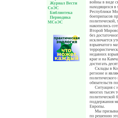
войны в виде с
Журнал Вести
находящихся в 
СоЭС
Республики Мол
Библиотека
боеприпасов пр
Периодика
политической, 
МСоЭС
накопились сот
Второй Мирово
без достаточно
исключается ут
взрывчатого ма
террористичес
недавних взрыв
крае и на Камч
достигать деся
Склады в Ко
регионе и явля
политического 
обязательств п
Ситуация с 
многих тысяч т
политической б
поддержания м
Европы.
Мы призывае
по решению это