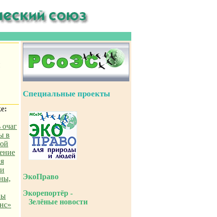
и
Специальные проекты
е:
 очаг
ы в
ной
ление
ая
ии
ЭкоПраво
ны,
Экорепортёр -
вы
Зелёные новости
нс»