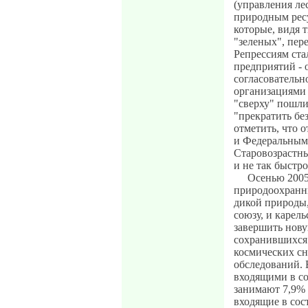
(управления ле
природным ресу
которые, видя 
"зеленых", пер
Репрессиям ста
предприятий - 
согласователь
организациями 
"сверху" пошли
"прекратить бе
отметить, что
и Федеральным 
Старовозрастны
и не так быстро
Осенью 2005
природоохранн
дикой природы
союзу, и карел
завершить нов
сохранившихся 
космических с
обследований. В
входящими в со
занимают 7,9% 
входящие в сос