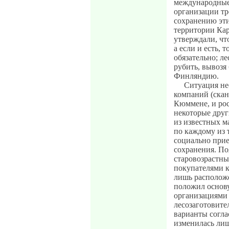
международные
организации тр
сохранению эти
территории Кар
утверждали, чт
а если и есть, 
обязательно; л
рубить, вывозя
Финляндию.
Ситуация нес
компаний (скан
Кюммене, и рос
некоторые друг
из известных м
по каждому из 
социально прие
сохранения. По
старовозрастн
покупателями к
лишь располож
положил основ
организациями
лесозаготовите
варианты согла
изменилась лиш