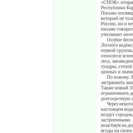
«СПОК» отправ
Республики Кар
Письмо посвяще
который не толь
России, но и н
письме говорит
учитывает инте
Особое беспо
Лесного кодекс
первой группы,
относятся зеле
леса, заповедн
тундры, степей
ценных и значи
По новому Л
застраивать за
Также новый Ле
ограничивать д
долгосрочную а
Через некото
настоящем виде
воздух городов,
застроенными. 
шлагбаум на до
ягоды на своих