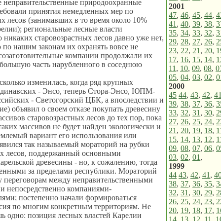
 неправительственные природоохранные
2001
ебовали принятия немедленных мер по
47
,
46
,
45
,
44
,
4
х лесов (занимавших в то время около 10%
41
,
40
,
39
,
38
,
3
елии); региональные лесные власти
35
,
34
,
33
,
32
,
3
о никаких старовозрастных лесов давно уже нет,
29
,
28
,
27
,
26
,
2
то по нашим законам их охранять вовсе не
23
,
22
,
21
,
20
,
1
есозаготовительные компании продолжали их
17
,
16
,
15
,
14
,
1
 большую часть нарубленного в соседнюю
11
,
10
,
09
,
08
,
0
05
,
04
,
03
,
02
,
0
колько изменилась, когда ряд крупных
2000
динавских - Энсо, теперь Стора-Энсо, ЮПМ-
45
44
,
43
,
42
,
4
сийских - Светогорский ЦБК, а впоследствии и
39
,
38
,
37
,
36
,
3
ие) объявил о своем отказе покупать древесину
33
,
32
,
31
,
30
,
2
ассивов старовозрастных лесов до тех пор, пока
27
,
26
,
25
,
24
,
2
таких массивов не будет найден экологически и
21
,
20
,
19
,
18
,
1
млемый вариант его использования или
15
,
14
,
13
,
12
,
1
явился так называемый мораторий на рубки
09
,
08
,
07
,
06
,
0
ых лесов, поддержанный основными
03
,
02
,
01
,
арельской древесины - но, к сожалению, тогда
1999
енными за пределами республики. Мораторий
44
43
,
42
,
41
,
4
у переговорам между неправительственными
38
,
37
,
36
,
35
,
3
 и непосредственно компаниями-
32
,
31
,
30
,
29
,
2
лями; постепенно начали формироваться
26
,
25
,
24
,
23
,
2
сия по многим конкретным территориям. Не
20
,
19
,
18
,
17
,
1
ь одно: позиция лесных властей Карелии
14
,
13
,
12
,
11
,
1