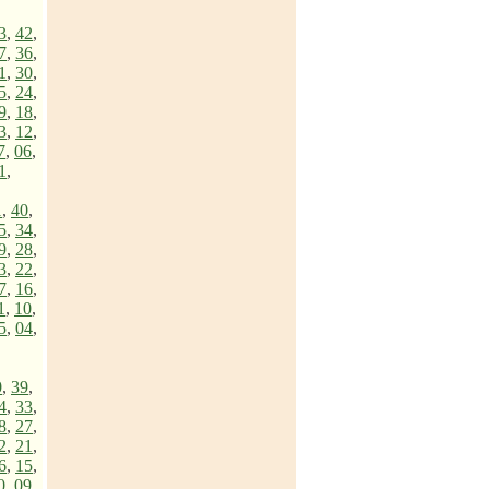
3
,
42
,
7
,
36
,
1
,
30
,
5
,
24
,
9
,
18
,
3
,
12
,
7
,
06
,
1
,
1
,
40
,
5
,
34
,
9
,
28
,
3
,
22
,
7
,
16
,
1
,
10
,
5
,
04
,
0
,
39
,
4
,
33
,
8
,
27
,
2
,
21
,
6
,
15
,
0
,
09
,