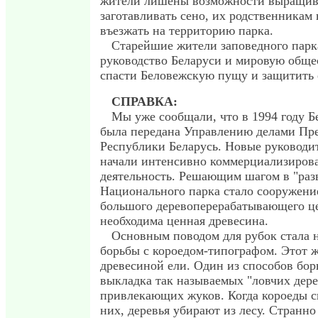
жители лишены возможности выращива
заготавливать сено, их родственникам 
въезжать на территорию парка.
Старейшие жители заповедного пар
руководство Беларуси и мировую обще
спасти Беловежскую пущу и защитить 
СПРАВКА:
Мы уже сообщали, что в 1994 году 
была передана Управлению делами Пр
Республики Беларусь. Новые руководи
начали интенсивно коммерциализирова
деятельность. Решающим шагом в "раз
Национального парка стало сооружение
большого деревоперерабатывающего це
необходима ценная древесина.
Основным поводом для рубок стала 
борьбы с короедом-типографом. Этот ж
древесиной ели. Один из способов бор
выкладка так называемых "ловчих дере
привлекающих жуков. Когда короеды с
них, деревья убирают из лесу. Странно