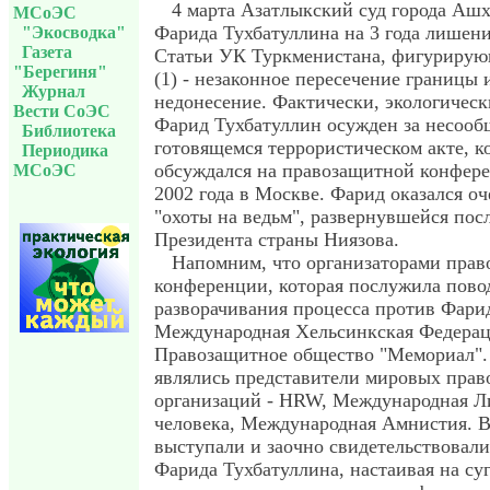
4 марта Азатлыкский суд города Ашх
МСоЭС
Фарида Тухбатуллина на 3 года лишени
"Экосводка"
Газета
Статьи УК Туркменистана, фигурирующ
"Берегиня"
(1) - незаконное пересечение границы и
Журнал
недонесение. Фактически, экологическ
Вести СоЭС
Фарид Тухбатуллин осужден за несооб
Библиотека
готовящемся террористическом акте, к
Периодика
обсуждался на правозащитной конфере
МСоЭС
2002 года в Москве. Фарид оказался о
"охоты на ведьм", развернувшейся пос
Президента страны Ниязова.
Напомним, что организаторами пра
конференции, которая послужила пово
разворачивания процесса против Фари
Международная Хельсинкская Федерац
Правозащитное общество "Мемориал".
являлись представители мировых пра
организаций - HRW, Международная Л
человека, Международная Амнистия. В
выступали и заочно свидетельствовали
Фарида Тухбатуллина, настаивая на су