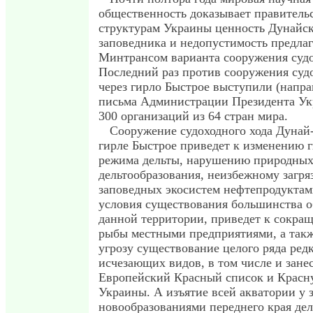
общественность доказывает правител
структурам Украины ценность Дунайск
заповедника и недопустимость предла
Минтрансом варианта сооружения судо
Последний раз против сооружения судо
через гирло Быстрое выступили (напр
письма Администрации Президента Ук
300 организаций из 64 стран мира.
Сооружение судоходного хода Дунай
гирле Быстрое приведет к изменению 
режима дельты, нарушению природных
дельтообразования, неизбежному загр
заповедных экосистем нефтепродуктам
условия существования большинства о
данной территории, приведет к сокра
рыбы местными предприятиями, а такж
угрозу существование целого ряда ред
исчезающих видов, в том числе и зане
Европейский Красный список и Красн
Украины. А изъятие всей акватории у 
новообразованиями переднего края де