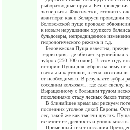
рыборазводные пруды. Без проведения
экспертизы. Фактически, готовится оч
авантюра: как в Беларуси проводили о
Беловежской пуще проводят обводнени
к новым нарушениям хрупкого баланса
бульдозеры, непредвиденное изменени
гидрологического режима и т.д.
Беловежская Пуща известна, прежде 
территория, где обитает крупнейшая в
зубров (250-300 голов). В этом году вп
историю Пущи для зубров на зиму не 
свеклы и картошки, а сена заготовили
от необходимого. В результате зубры р
соседним колхозам... где едят свеклу, к
Выращенному с большим трудом неск
поколениями стаду лесных быков тепер
В ближайшее время мы рискуем поте
последних уголков дикой Европы. Оста
лес, такой же как тысячи других. Пуща
исчезнет ее древность и уникальность.
Примерный текст послания Президен