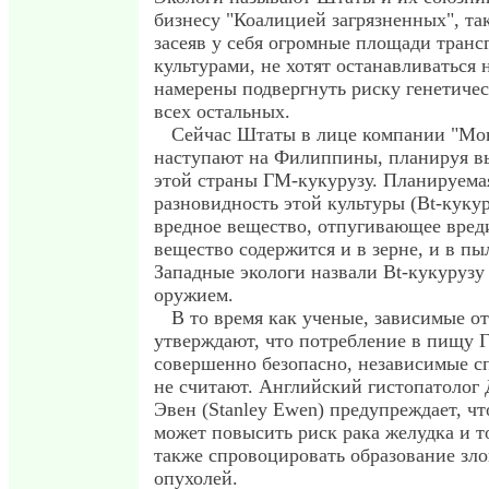
бизнесу "Коалицией загрязненных", т
засеяв у себя огромные площади тран
культурами, не хотят останавливаться 
намерены подвергнуть риску генетичес
всех остальных.
Сейчас Штаты в лице компании "Мо
наступают на Филиппины, планируя вы
этой страны ГМ-кукурузу. Планируема
разновидность этой культуры (Bt-куку
вредное вещество, отпугивающее вред
вещество содержится и в зерне, и в пы
Западные экологи назвали Bt-кукурузу
оружием.
В то время как ученые, зависимые о
утверждают, что потребление в пищу 
совершенно безопасно, независимые с
не считают. Английский гистопатолог
Эвен (Stanley Ewen) предупреждает, чт
может повысить риск рака желудка и т
также спровоцировать образование зл
опухолей.