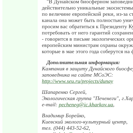
"В Дунайском биосферном заповедн
действительно уникальные экосистемы
по величине европейской реки, из-за с
канала она может быть полностью ун
просим вас обратиться к Президенту К
потребовать от него гарантий сохранен
- говорится в письме экологических о
европейским министрам охраны окруж
которые в мае этого года соберутся на
Дополнительная информация:
Кампания в защиту Дунайского биосфе
заповедника на сайте МСоЭС:
http://www.seu.ru/projects/dunay
Шапаренко Сергей,
Экологическая группа "Печенеги", г.Хар
e-mail:
pecheneg@ic.kharkov.ua
,
Владимир Борейко,
Киевский эколого-культурный центр,
тел. (044) 443-52-62,