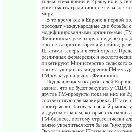
только из-за войны в Ираке, но и в св
уничтожить традиционное сельское хоз
миру.
В то время как в Европе в первой п
проходят международные дни борьбы с
модифицированными организмами (ГМ
Филиппинах уже вторую неделю прод
протесты против торговой войны, раз
Штатами теперь и в этой стране. Пред
различных фермерских и экологически
пикетируют Министерство сельского х
протестуя против внедрения ГМ-кукур
ГМ-культур на рынок Филиппин.
Под давлением потребителей Европ
заявил, что не будет закупать у США 
другие ГМ-продукты пока на них не бу
соответствующая маркировка. Штаты 
проигрывают битву за соевый рынок, 
и другим странам, которые отказались 
ГМ-бизнесе, поэтому стратегически дл
важно укрепиться хотя бы на "кукуруз
Экологи называют Штаты и их союзни