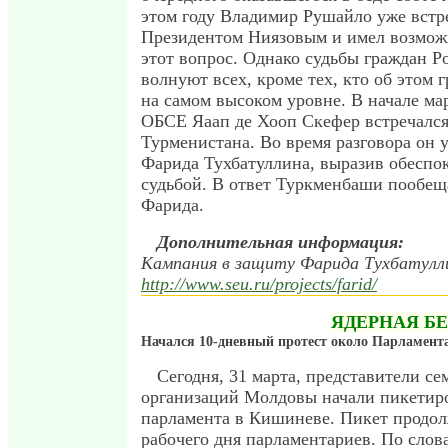
этом году Владимир Рушайло уже встр
Президентом Ниязовым и имел возмож
этот вопрос. Однако судьбы граждан Р
волнуют всех, кроме тех, кто об этом г
на самом высоком уровне. В начале ма
ОБСЕ Яаап де Хооп Скефер встречался
Турменистана. Во время разговора он 
Фарида Тухбатуллина, выразив обеспок
судьбой. В ответ Туркменбаши пообещ
Фарида.
Дополнительная информация:
Кампания в защиту Фарида Тухбатулл
http://www.seu.ru/projects/farid/
ЯДЕРНАЯ Б
Начался 10-дневный протест около Парламен
Сегодня, 31 марта, представители се
организаций Молдовы начали пикетир
парламента в Кишиневе. Пикет продол
рабочего дня парламентариев. По слов