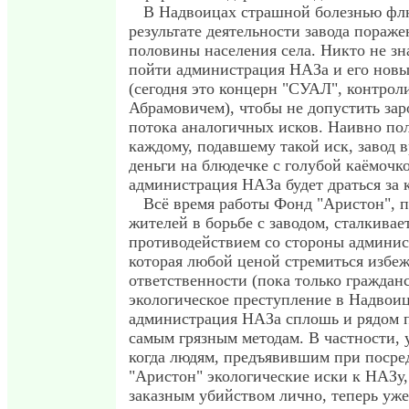
В Надвоицах страшной болезнью фл
результате деятельности завода пораж
половины населения села. Никто не зна
пойти администрация НАЗа и его новы
(сегодня это концерн "СУАЛ", контро
Абрамовичем), чтобы не допустить за
потока аналогичных исков. Наивно пол
каждому, подавшему такой иск, завод в
деньги на блюдечке с голубой каёмочк
администрация НАЗа будет драться за 
Всё время работы Фонд "Аристон",
жителей в борьбе с заводом, сталкива
противодействием со стороны админи
которая любой ценой стремиться избеж
ответственности (пока только гражданс
экологическое преступление в Надвоиц
администрация НАЗа сплошь и рядом п
самым грязным методам. В частности, 
когда людям, предъявившим при посре
"Аристон" экологические иски к НАЗу,
заказным убийством лично, теперь уж