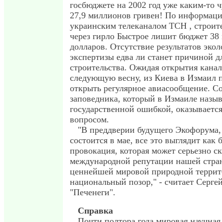
госбюджете на 2002 год уже каким-то 
27,9 миллионов гривен! По информаци
украинским телеканалом ТСН , строит
через гирло Быстрое лишит бюджет 38
долларов. Отсутствие результатов эко
экспертизы едва ли станет причиной д
строительства. Ожидая открытия канал
следующую весну, из Киева в Измаил
открыть регулярное авиасообщение. С
заповедника, который в Измаиле назы
государственной ошибкой, оказываетс
вопросом.
"В преддверии будущего Экофорума,
состоится в мае, все это выглядит как
провокация, которая может серьезно ск
международной репутации нашей стра
ценнейшей мировой природной террито
национальный позор," - считает Серге
"Печенеги".
Справка
Почти полтора года мировая научная