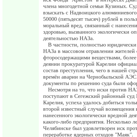
члена многодетной семьи Кузиных. Су
взыскать с Надвоицкого алюминиевого
50000 (пятьдесят тысяч) рублей в польз
моральный вред, связанный с нанесен
здоровью, вызванного экологически о
деятельностью НАЗа.
В частности, полностью юридически
НАЗа в массовом отравлении жителей
фторосодержащими веществами, более 
деянии прокуратурой Карелии официа
состав преступления, чего в нашей стр
времён аварии на Чернобыльской АЭС.
документы по решению суда были офо
Несмотря на то, что иски против НАЗ
поступают в Сегежский районный суд
Карелия, успеха удалось добиться толь
второй известный случай возмещения 
нанесенного экологически вредной де
какого-либо предприятия. Несколько ле
Челябинске был удовлетворен иск про
переработке ядерных отходов "Маяк".