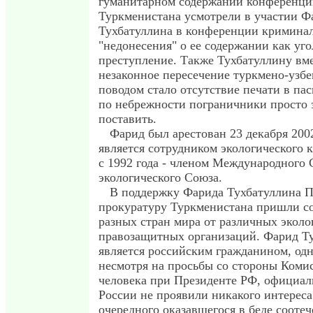
гуманитарном содержании конференци
Туркменистана усмотрели в участии Ф
Тухбатуллина в конференции криминал
"недонесения" о ее содержании как уг
преступление. Также Тухбатуллину вм
незаконное пересечение туркмено-узбе
поводом стало отсутствие печати в па
по небрежности пограничники просто 
поставить.
Фарид был арестован 23 декабря 2002
является сотрудником экологического 
с 1992 года - членом Международного 
экологического Союза.
В поддержку Фарида Тухбатуллина П
прокуратуру Туркменистана пришли со
разных стран мира от различных эколо
правозащитных организаций. Фарид Т
является российским гражданином, одн
несмотря на просьбы со стороны Коми
человека при Президенте РФ, официал
России не проявили никакого интереса
очередного оказавшегося в беде сооте