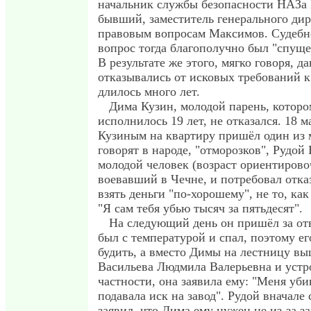
начальник службы безопасности НАЗа 
бывший, заместитель генерального ди
правовым вопросам Максимов. Судебн
вопрос тогда благополучно был "спуще
В результате же этого, мягко говоря, д
отказывались от исковых требований к 
длилось много лет.
Дима Кузин, молодой парень, которо
исполнилось 19 лет, не отказался. 18 ма
Кузиным на квартиру пришёл один из 
говорят в народе, "отморозков", Рудой
молодой человек (возраст ориентировоч
воевавший в Чечне, и потребовал отказ
взять деньги "по-хорошему", не то, как
"Я сам тебя убью тысяч за пятьдесят".
На следующий день он пришёл за от
был с температурой и спал, поэтому ег
будить, а вместо Димы на лестницу вы
Васильева Людмила Валерьевна и устр
частности, она заявила ему: "Меня уби
подавала иск на завод". Рудой вначале
заявил, что Дима ему нужен не из-за за