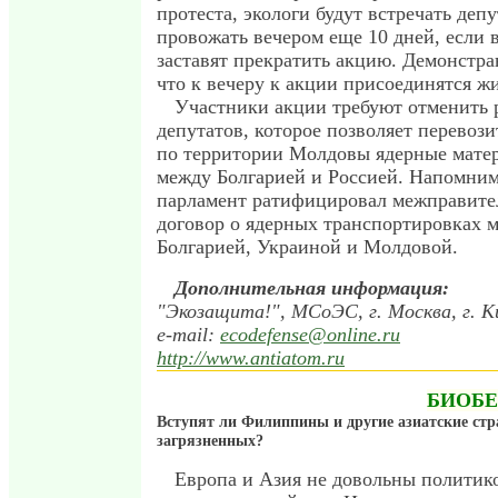
протеста, экологи будут встречать деп
провожать вечером еще 10 дней, если 
заставят прекратить акцию. Демонстр
что к вечеру к акции присоединятся 
Участники акции требуют отменить
депутатов, которое позволяет перевоз
по территории Молдовы ядерные мате
между Болгарией и Россией. Напомним
парламент ратифицировал межправите
договор о ядерных транспортировках 
Болгарией, Украиной и Молдовой.
Дополнительная информация:
"Экозащита!", МСоЭС, г. Москва, г. К
e-mail:
ecodefense@online.ru
http://www.antiatom.ru
БИОБЕ
Вступят ли Филиппины и другие азиатские ст
загрязненных?
Европа и Азия не довольны полити