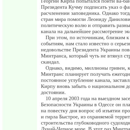
Георгий Кирпа попытался пойти ва-бан
Президента Кучму подписать указ о ф
расчленении заповедника. Однако тогд
стран мира помогли Леониду Данилови
политическую волю и отправить разны
канала на дальнейшее рассмотрение эк
При этом, по источникам, близким 
событиям, нам стало известно о серье
недовольстве Президента Украины по
Минтранса, который чуть не втянул ст
скандал.
Однако, видимо, миллионы гривен, 
Минтранс планирует получать ежегодн
постоянное углубление канала, застав
Кирпу вновь забыть о национальном д
достоянии.
10 апреля 2003 года на выездном зас
Безопасности Украины в Одессе он пл
на повестку дня вопрос об изъятии про
и гирла Быстрое, из охраняемой терри
строительства глубоководного судоход
Дунай-Черное море. В этот раз Минтра