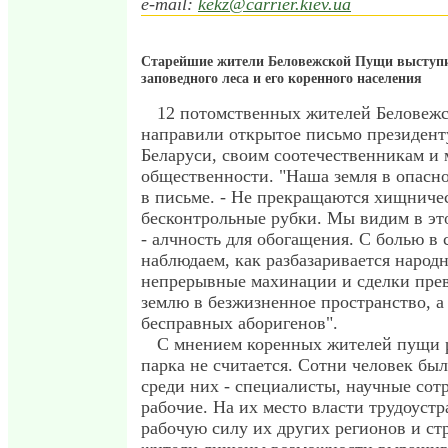
e-mail:
kekz@carrier.kiev.ua
Старейшие жители Беловежской Пущи выступ
заповедного леса и его коренного населения
12 потомственных жителей Беловеж
направили открытое письмо президент
Беларуси, своим соотечественникам и
общественности. "Наша земля в опасно
в письме. - Не прекращаются хищниче
бесконтрольные рубки. Мы видим в эт
- алчность для обогащения. С болью в
наблюдаем, как разбазаривается народн
непрерывные махинации и сделки пр
землю в безжизненное пространство, а 
бесправных аборигенов".
С мнением коренных жителей пущи 
парка не считается. Сотни человек бы
среди них - специалисты, научные сот
рабочие. На их место власти трудоуст
рабочую силу их других регионов и ст