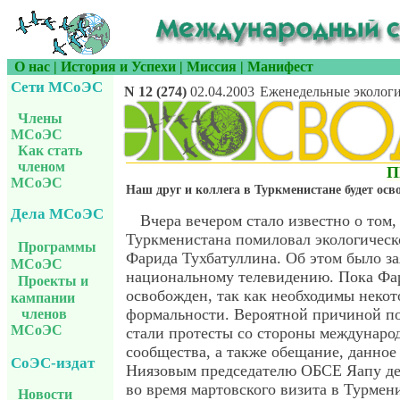
О нас
|
История и Успехи
|
Миссия
|
Манифест
Сети МСоЭС
N 12 (274)
02.04.2003
Еженедельные экологи
Члены
МСоЭС
Как стать
членом
П
МСоЭС
Наш друг и коллега в Туркменистане будет ос
Дела МСоЭС
Вчера вечером стало известно о том,
Туркменистана помиловал экологическ
Программы
Фарида Тухбатуллина. Об этом было за
МСоЭС
национальному телевидению. Пока Фа
Проекты и
освобожден, так как необходимы неко
кампании
формальности. Вероятной причиной п
членов
МСоЭС
стали протесты со стороны междунаро
сообщества, а также обещание, данно
СоЭС-издат
Ниязовым председателю ОБСЕ Яапу д
во время мартовского визита в Турмен
Новости