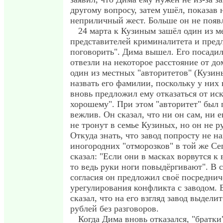
другому вопросу, затем ушёл, показав
неприличный жест. Больше он не появ
24 марта к Кузиным зашёл один из м
представителей криминалитета и пред
поговорить". Дима вышел. Его посади
отвезли на некоторое расстояние от д
один из местных "авторитетов" (Кузин
назвать его фамилии, поскольку у них 
вновь предложил ему отказаться от иск
хорошему". При этом "авторитет" был 
вежлив. Он сказал, что ни он сам, ни 
не тронут в семье Кузиных, но он не ру
Откуда знать, что завод попросту не н
иногородних "отморозков" в той же Се
сказал: "Если они в масках ворвутся к 
то ведь руки ноги повыдёргивают". В 
согласия он предложил своё посреднич
урегулирования конфликта с заводом. 
сказал, что на его взгляд завод выдел
рублей без разговоров.
Когда Дима вновь отказался, "братки