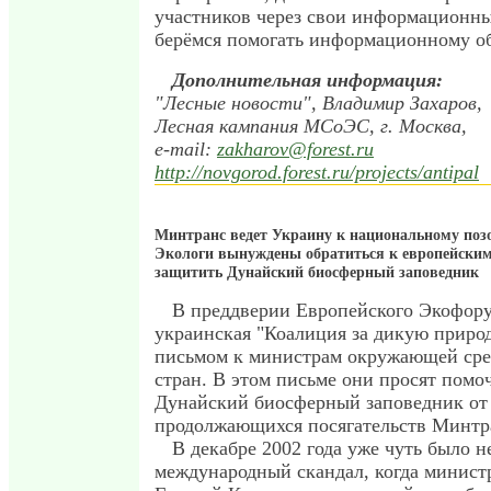
участников через свои информационн
берёмся помогать информационному о
Дополнительная информация:
"Лесные новости", Владимир Захаров,
Лесная кампания МСоЭС, г. Москва,
e-mail:
zakharov@forest.ru
http://novgorod.forest.ru/projects/antipal
Минтранс ведет Украину к национальному позо
Экологи вынуждены обратиться к европейски
защитить Дунайский биосферный заповедник
В преддверии Европейского Экофору
украинская "Коалиция за дикую природ
письмом к министрам окружающей сре
стран. В этом письме они просят помо
Дунайский биосферный заповедник от
продолжающихся посягательств Минтр
В декабре 2002 года уже чуть было н
международный скандал, когда минист