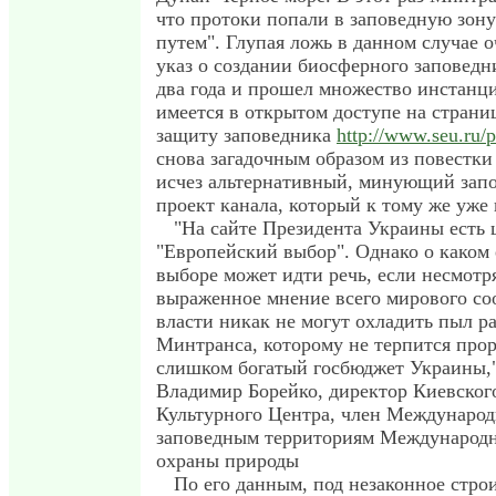
что протоки попали в заповедную зон
путем". Глупая ложь в данном случае о
указ о создании биосферного заповедн
два года и прошел множество инстанци
имеется в открытом доступе на страни
защиту заповедника
http://www.seu.ru/p
снова загадочным образом из повестки
исчез альтернативный, минующий запо
проект канала, который к тому же уже 
"На сайте Президента Украины есть 
"Европейский выбор". Однако о каком
выборе может идти речь, если несмотр
выраженное мнение всего мирового с
власти никак не могут охладить пыл р
Минтранса, которому не терпится прор
слишком богатый госбюджет Украины,"
Владимир Борейко, директор Киевског
Культурного Центра, член Международ
заповедным территориям Международн
охраны природы
По его данным, под незаконное стро