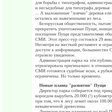
для борьбы с типографом, администра
и несъедобные для типографа деревья: с
... А выложенные "ловчие" деревья ели 
остались не вывезенными из леса.
Белорусская общественность, пытаяс
прекратить уничтожение Пущи, иници
посещение Пущи представителями общ
СМИ. Этот пресс-тур состоялся 29 янва
Несмотря на жесткий регламент и огра
доступе к информации, большинство 
отразило увиденное.
Администрация парка на эти публик
отреагировала оригинально: в отноше
СМИ готовятся судебные иски, а рубк
ограничены. Но только временно.
Новые планы "развития" Пущи
Директор парка собирается под при
короедом вырубить 20.000 (!) кубометр
при том, что в лесу лежит около 100.0
невывезенной древесины.
Директор также планирует по всей 