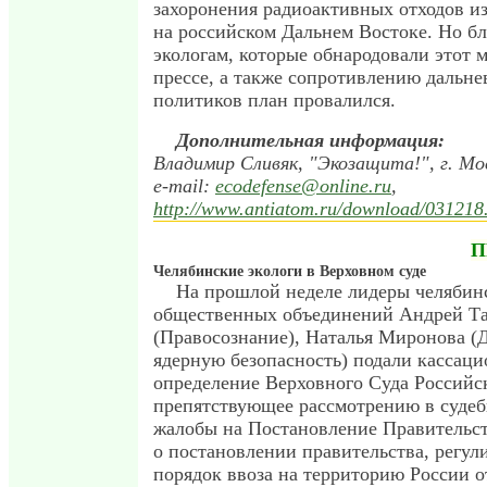
захоронения радиоактивных отходов из
на российском Дальнем Востоке. Но бл
экологам, которые обнародовали этот 
прессе, а также сопротивлению дальн
политиков план провалился.
Дополнительная информация:
Владимир Сливяк, "Экозащита!", г. Мо
e-mail:
ecodefense@online.ru
,
http://www.antiatom.ru/download/031218
П
Челябинские экологи в Верховном суде
На прошлой неделе лидеры челябин
общественных объединений Андрей Т
(Правосознание), Наталья Миронова (
ядерную безопасность) подали кассац
определение Верховного Суда Российс
препятствующее рассмотрению в судеб
жалобы на Постановление Правительст
о постановлении правительства, регу
порядок ввоза на территорию России 