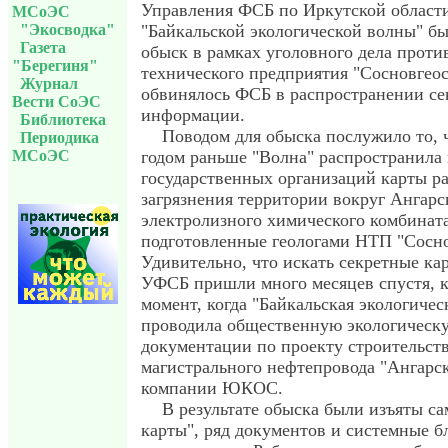
Управления ФСБ по Иркутской области
МСоЭС
"Экосводка"
"Байкальской экологической волны" б
Газета
обыск в рамках уголовного дела проти
"Берегиня"
технического предприятия "Сосновгеос
Журнал
обвинялось ФСБ в распространении се
Вести СоЭС
информации.
Библиотека
Поводом для обыска послужило то, 
Периодика
МСоЭС
годом раньше "Волна" распространила 
государственных организаций карты р
загрязнения территории вокруг Ангарс
электролизного химического комбината
подготовленные геологами НТП "Сосно
Удивительно, что искать секретные ка
УФСБ пришли много месяцев спустя, ка
момент, когда "Байкальская экологичес
проводила общественную экологическ
документации по проекту строительст
магистрального нефтепровода "Ангарс
компании ЮКОС.
В результате обыска были изъяты са
карты", ряд документов и системные б