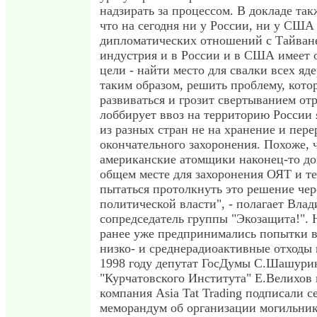
надзирать за процессом. В докладе так
что на сегодня ни у России, ни у США
дипломатических отношений с Тайван
индустрия и в России и в США имеет о
цели - найти место для свалки всех яд
таким образом, решить проблему, кото
развиваться и грозит свертыванием от
лоббирует ввоз на территорию России
из разных стран не на хранение и перер
окончательного захоронения. Похоже, 
американские атомщики наконец-то до
общем месте для захоронения ОЯТ и те
пытаться протолкнуть это решение чер
политической власти", - полагает Вла
сопредседатель группы "Экозащита!".
ранее уже предпринимались попытки в
низко- и среднерадиоактивные отходы 
1998 году депутат ГосДумы С.Шашурин
"Курчатовского Института" Е.Велихов 
компания Asia Tat Trading подписали 
меморандум об организации могильник