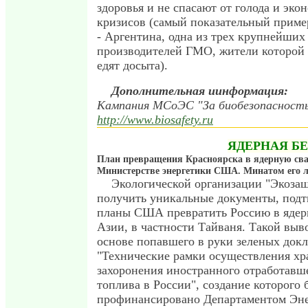
здоровья и не спасают от голода и эко
кризисов (самый показательный приме
- Аргентина, одна из трех крупнейших
производителей ГМО, жители которой 
едят досыта).
Дополнительная иинформация:
Кампания МСоЭС "За биобезопасность
http://www.biosafety.ru
ЯДЕРНАЯ Б
План превращения Красноярска в ядерную сва
Министерстве энергетики США. Минатом его 
Экологической организации "Экозащ
получить уникальные документы, под
планы США превратить Россию в ядер
Азии, в частности Тайваня. Такой выв
основе попавшего в руки зеленых докл
"Технические рамки осуществления хр
захоронения иностранного отработавш
топлива в России", создание которого 
профинансировано Департаментом Эн