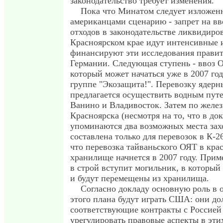
законодательство требует изменения.
Пока что Минатом следует изложен
американцами сценарию - запрет на вв
отходов в законодательстве ликвидиров
Красноярском крае идут интенсивные 
финансируют эти исследования прави
Германии. Следующая ступень - ввоз 
который может начаться уже в 2007 год
группе "Экозащита!". Перевозку ядерн
предлагается осуществить водным путе
Ванино и Владивосток. Затем по желез
Красноярска (несмотря на то, что в до
упоминаются два возможных места зах
составлена только для перевозок в К-2
что перевозка тайваньского ОЯТ в кра
хранилище начнется в 2007 году. Прим
в строй вступит могильник, в который
и будут перемещены из хранилища.
Согласно докладу основную роль в 
этого плана будут играть США: они д
соответствующие контракты с Россией
урегулировать правовые аспекты в эти