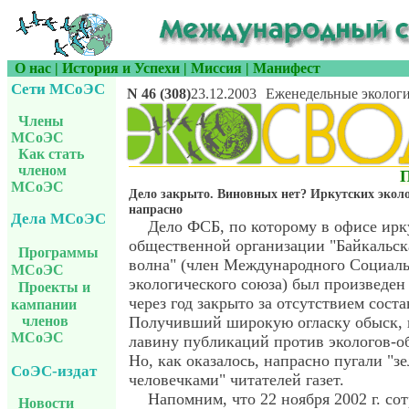
О нас
|
История и Успехи
|
Миссия
|
Манифест
Сети МСоЭС
N 46 (308)
23.12.2003
Еженедельные экологи
Члены
МСоЭС
Как стать
членом
МСоЭС
Дело закрыто. Виновных нет? Иркутских экол
напрасно
Дела МСоЭС
Дело ФСБ, по которому в офисе ирк
общественной организации "Байкальск
Программы
волна" (член Международного Социаль
МСоЭС
экологического союза) был произведен
Проекты и
через год закрыто за отсутствием сост
кампании
Получивший широкую огласку обыск, п
членов
МСоЭС
лавину публикаций против экологов-о
Но, как оказалось, напрасно пугали "з
СоЭС-издат
человечками" читателей газет.
Напомним, что 22 ноября 2002 г. со
Новости