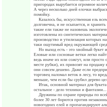
пригородах вырубается огромное колич
А через несколько дней елочки выбрас
помойку.
Казалось бы, искусственная ель всем
долговечна, и не осыпается, и хранить 
такие ели также не назовешь экологи
изготовлены из синтетических материа
производство и утилизация которых на
таки ощутимый вред окружающей сред
Но выход есть - это хвойный букет и
Еловые или сосновые ветки легко найт
ведь иначе их или сожгут, или просто 
месте рубки), их привозят на продажу в
они совсем дешево. Даже если предп
торговец наломал веток в лесу, то вред
меньше, чем если бы срубил дерево це
Итак, основной материал для букета 
остальное - дело техники и фантазии...
Дружины по охране природы по всей
более 30 лет борются против незаконн
новогодних елей и пропагандируют ал