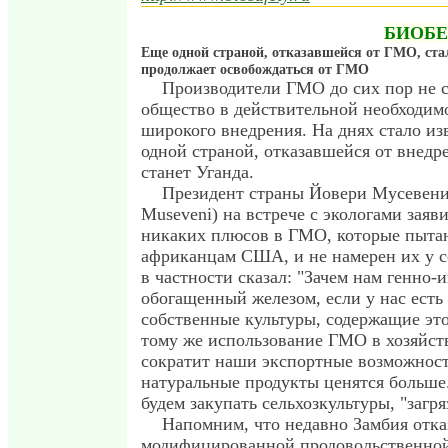
БИОБЕ
Еще одной страной, отказавшейся от ГМО, ста
продолжает освобождаться от ГМО
Производители ГМО до сих пор не с
общество в действительной необходим
широкого внедрения. На днях стало из
одной страной, отказавшейся от внед
станет Уганда.
Президент страны Йовери Мусевени
Museveni) на встрече с экологами заяви
никаких плюсов в ГМО, которые пытаю
африканцам США, и не намерен их у с
в частности сказал: "Зачем нам генно
обогащенный железом, если у нас есть
собственные культуры, содержащие это
тому же использование ГМО в хозяйст
сократит наши экспортные возможност
натуральные продукты ценятся больше
будем закупать сельхозкультуры, "заг
Напомним, что недавно Замбия отказ
модифицированной продовольственно