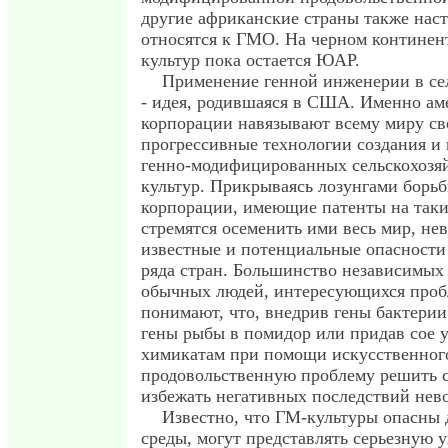
другие африканские страны также нас
относятся к ГМО. На черном континен
культур пока остается ЮАР.
Применение генной инженерии в сел
- идея, родившаяся в США. Именно ам
корпорации навязывают всему миру св
прогрессивные технологии создания и
генно-модифицированных сельскохозя
культур. Прикрываясь лозунгами борьб
корпорации, имеющие патенты на таки
стремятся осеменить ими весь мир, нев
известные и потенциальные опасности
ряда стран. Большинство независимых
обычных людей, интересующихся проб
понимают, что, внедрив гены бактерии
гены рыбы в помидор или придав сое 
химикатам при помощи искусственного
продовольственную проблему решить с
избежать негативных последствий нев
Известно, что ГМ-культуры опасны
среды, могут представлять серьезную у