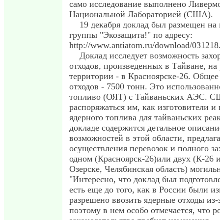
само исследование выполнено Ливерм
Национальной Лабораторией (США).
19 декабря доклад был размещен на 
группы "Экозащита!" по адресу:
http://www.antiatom.ru/download/031218
Доклад исследует возможность захо
отходов, произведенных в Тайване, на
территории - в Красноярске-26. Общее
отходов - 7500 тонн. Это использованн
топливо (ОЯТ) с Тайваньских АЭС. 
распоряжаться им, как изготовители и
ядерного топлива для тайваньских реа
докладе содержится детальное описани
возможностей в этой области, предлага
осуществления перевозок и полного з
одном (Красноярск-26)или двух (К-26 
Озерске, Челябинская область) могиль
"Интересно, что доклад был подготовле
есть еще до того, как в России были и
разрешено ввозить ядерные отходы из-
поэтому в нем особо отмечается, что р